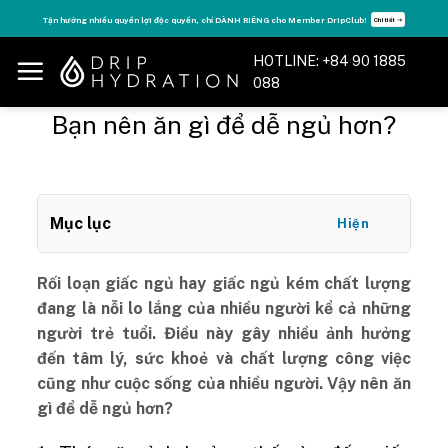
Skip
, chỉ DÀNH RIÊNG cho Member DripClub!
Tăng năng lượng - sống đỉnh cao với
Chi tiết ➝
to
content
HOTLINE: +84 90 1885
088
Bạn nên ăn gì để dễ ngủ hơn?
Mục lục
Hiện
Rối loạn giấc ngủ hay giấc ngủ kém chất lượng
đang là nỗi lo lắng của nhiều người kể cả những
người trẻ tuổi. Điều này gây nhiều ảnh hưởng
đến tâm lý, sức khoẻ và chất lượng công việc
cũng như cuộc sống của nhiều người. Vậy nên ăn
gì để dễ ngủ hơn?