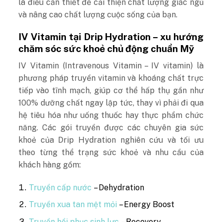
là điều cần thiết để cải thiện chất lượng giấc ngủ
và nâng cao chất lượng cuộc sống của bạn.
IV Vitamin tại Drip Hydration – xu hướng
chăm sóc sức khoẻ chủ động chuẩn Mỹ
IV Vitamin (Intravenous Vitamin – IV vitamin) là
phương pháp truyền vitamin và khoáng chất trực
tiếp vào tĩnh mạch, giúp cơ thể hấp thụ gần như
100% dưỡng chất ngay lập tức, thay vì phải đi qua
hệ tiêu hóa như uống thuốc hay thực phẩm chức
năng. Các gói truyền được các chuyên gia sức
khoẻ của Drip Hydration nghiên cứu và tối ưu
theo từng thể trạng sức khoẻ và nhu cầu của
khách hàng gồm:
Truyền cấp nước
– Dehydration
Truyền xua tan mệt mỏi
– Energy Boost
Truyền hồi phục sinh lực
– Recovery