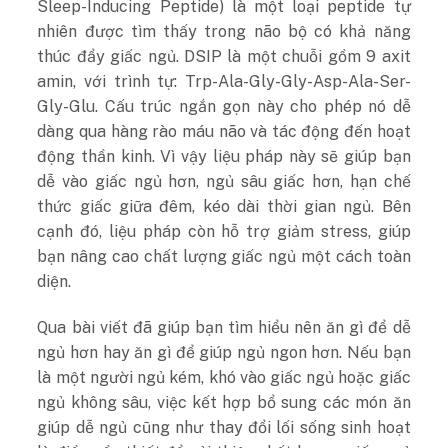
Sleep-Inducing Peptide) là một loại peptide tự
nhiên được tìm thấy trong não bộ có khả năng
thúc đẩy giấc ngủ. DSIP là một chuỗi gồm 9 axit
amin, với trình tự: Trp-Ala-Gly-Gly-Asp-Ala-Ser-
Gly-Glu. Cấu trúc ngắn gọn này cho phép nó dễ
dàng qua hàng rào máu não và tác động đến hoạt
động thần kinh. Vì vậy liệu pháp này sẽ giúp bạn
dễ vào giấc ngủ hơn, ngủ sâu giấc hơn, hạn chế
thức giấc giữa đêm, kéo dài thời gian ngủ. Bên
cạnh đó, liệu pháp còn hỗ trợ giảm stress, giúp
bạn nâng cao chất lượng giấc ngủ một cách toàn
diện.
Qua bài viết đã giúp bạn tìm hiểu nên ăn gì để dễ
ngủ hơn hay ăn gì để giúp ngủ ngon hơn. Nếu bạn
là một người ngủ kém, khó vào giấc ngủ hoặc giấc
ngủ không sâu, việc kết hợp bổ sung các món ăn
giúp dễ ngủ cũng như thay đổi lối sống sinh hoạt