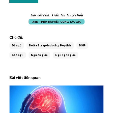
Bài viết của:
Trần Thị Thuý Hiếu
XEM THÊM BÀI VIẾT CÙNG TÁC GIẢ
Chủ đề:
Dễ ngủ
Delta Sleep-Inducing Peptide
DSIP
Khó ngủ
Ngủ đủ giấc
Ngủ ngon giấc
Bài viết liên quan