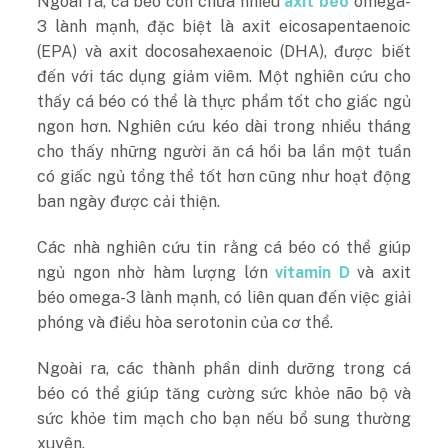
Ngoài ra, cá béo còn chứa nhiều
axit béo
omega-
3 lành mạnh, đặc biệt là axit eicosapentaenoic
(EPA) và axit docosahexaenoic (DHA), được biết
đến với tác dụng giảm viêm. Một nghiên cứu cho
thấy cá béo có thể là thực phẩm tốt cho giấc ngủ
ngon hơn. Nghiên cứu kéo dài trong nhiều tháng
cho thấy những người ăn cá hồi ba lần một tuần
có giấc ngủ tổng thể tốt hơn cũng như hoạt động
ban ngày được cải thiện.
Các nhà nghiên cứu tin rằng cá béo có thể giúp
ngủ ngon nhờ hàm lượng lớn
vitamin D
và axit
béo omega-3 lành mạnh, có liên quan đến việc giải
phóng và điều hòa serotonin của cơ thể.
Ngoài ra, các thành phần dinh dưỡng trong cá
béo có thể giúp tăng cường sức khỏe não bộ và
sức khỏe tim mạch cho bạn nếu bổ sung thường
xuyên.