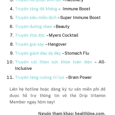
Truyền tăng đề kháng
– Immune Boost
Truyền siêu miễn dịch
– Super Immune Boost
Truyền dưỡng nhan
– Beauty
Truyền thải độc
– Myers Cocktail
Truyền giải say
– Hangover
Truyền giảm đau dạ dày
– Stomach Flu
Truyền cải thiện sức khỏe toàn diện
– All-
Inclusive
Truyền tăng cường trí lực
– Brain Power
Liên hệ hotline hoặc đăng ký tư vấn miễn phí để
được hỗ trợ thông tin về thẻ Drip Vitamin
Member ngay hôm nay!
Nguồn tham khảo:
healthline.com,