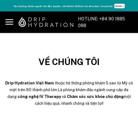
Tận hưởng nhiều quyền lợi độc quyền, chỉ DÀNH RIÊNG cho Member DripClub!
Chi tiết ➝
HOTLINE: +84 90 1885
088
VỀ CHÚNG TÔI
Drip Hydration Việt Nam
thuộc hệ thống phòng khám 5 sao từ Mỹ có
mặt trên 80 thành phố lớn.Là phòng khám đầu ngành cung cấp đa
dạng
công nghệ IV Therapy
và
Chăm sóc sức khỏe chủ động
một
cách hiệu quả, nhanh chóng và tiện lợi!