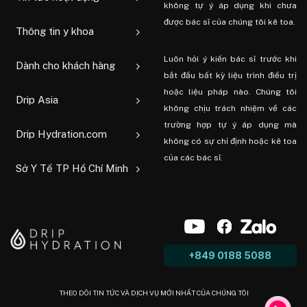
không tự ý áp dụng khi chưa
được bác sĩ của chúng tôi kê toa.
Thông tin y khoa
Luôn hỏi ý kiến ​​bác sĩ trước khi
Dành cho khách hàng
bắt đầu bất kỳ liệu trình điều trị
hoặc liệu pháp nào. Chúng tôi
Drip Asia
không chịu trách nhiệm về các
trường hợp tự ý áp dụng mà
Drip Hydration.com
không có sự chỉ định hoặc kê toa
của các bác sĩ.
Sở Y Tế TP Hồ Chí Minh
+849 0188 5088
THEO DÕI TIN TỨC VÀ DỊCH VỤ MỚI NHẤT CỦA CHÚNG TÔI