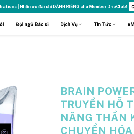
- sống đỉnh cao với thẻ Vitamin Drip Membership.
Xem ngay ➝
ôi
Đội ngũ Bác sĩ
Dịch Vụ
Tin Tức
eM
BRAIN POWER
TRUYỀN HỖ 
NĂNG THẦN K
CHUYỂN HÓA 