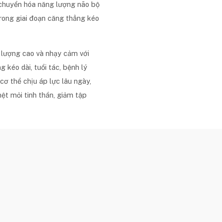
 chuyển hóa năng lượng não bộ
trong giai đoạn căng thẳng kéo
 lượng cao và nhạy cảm với
g kéo dài, tuổi tác, bệnh lý
cơ thể chịu áp lực lâu ngày,
ệt mỏi tinh thần, giảm tập
 không sâu, cảm giác “sương mù
nền tảng sức khỏe thần kinh
inh dưỡng thần kinh, hỗ trợ
 tế bào. Gói truyền này cần
 khám, đánh giá tình trạng sức
 và nguy cơ chống chỉ định.