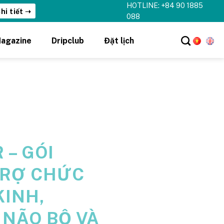
HOTLINE: +84 90 1885
088
agazine
Dripclub
Đặt lịch
 – GÓI
TRỢ CHỨC
INH,
NÃO BỘ VÀ