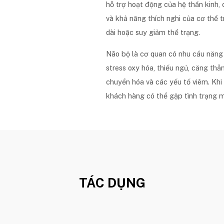
hỗ trợ hoạt động của hệ thần kinh,
và khả năng thích nghi của cơ thể 
dài hoặc suy giảm thể trạng.
Não bộ là cơ quan có nhu cầu năng
stress oxy hóa, thiếu ngủ, căng thẳn
chuyển hóa và các yếu tố viêm. Khi 
khách hàng có thể gặp tình trạng m
trung, làm việc kém hiệu quả, ngủ
não” hoặc phục hồi chậm sau bệnh.
Brain Power hướng đến việc hỗ trợ 
thông qua ba cơ chế chính: hỗ trợ d
chống oxy hóa và hỗ trợ chuyển hóa
TÁC DỤNG
được thực hiện sau khi bác sĩ thăm
khỏe, bệnh nền, thuốc đang sử dụng