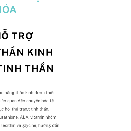
HÓA
HỖ TRỢ
THẦN KINH
 TINH THẦN
ức năng thần kinh được thiết
iên quan đến chuyển hóa tế
c hồi thể trạng tinh thần.
utathione, ALA, vitamin nhóm
 lecithin và glycine, hướng đến