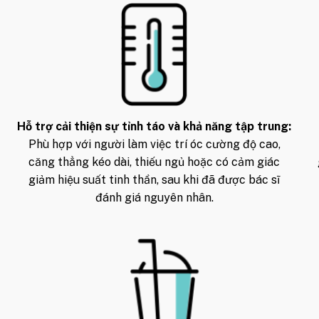
Thành phần dịch vụ:
Cerebrolysin
Glutathione
Thioctic Acid / Alpha-Lipoic Aci
Multivitamin: Vitamin A, Vitamin 
Hỗ trợ cải thiện sự tỉnh táo và khả năng tập trung:
Vitamin B1, Vitamin B2, Vitamin 
Phù hợp với người làm việc trí óc cường độ cao,
Folic Acid, Biotin, Dexpanthenol
căng thẳng kéo dài, thiếu ngủ hoặc có cảm giác
giảm hiệu suất tinh thần, sau khi đã được bác sĩ
Lecithin
đánh giá nguyên nhân.
Glycine
Giá sản phẩm
: 15.600.000 VNĐ