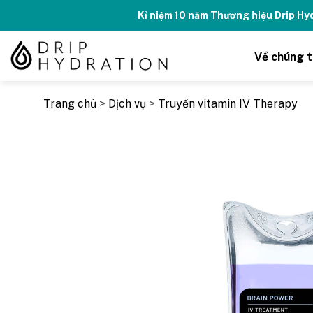
Skip
Tăng năng lượng 
to
content
Về chúng t
Trang chủ
>
Dịch vụ
>
Truyền vitamin IV Therapy