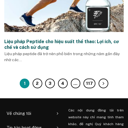
Liệu pháp Peptide cho hiệu suất thể thao: Lợi ích, cơ
chế và cách sử dụng
Liệu pháp peptide đã trở nên phổ biến trong những năm gần đây
nhờ các...
1
2
3
4
…
117
Các nội dung đăng tải trên
Về chúng tôi
website này chỉ mang tính tham
khảo, đề nghị Quý khách hàng
Tin tức hoạt động