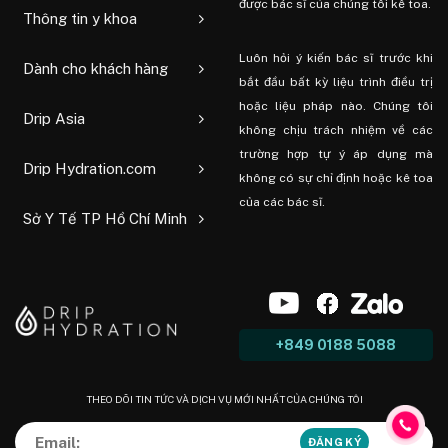
được bác sĩ của chúng tôi kê toa.
Thông tin y khoa
Luôn hỏi ý kiến ​​bác sĩ trước khi
Dành cho khách hàng
bắt đầu bất kỳ liệu trình điều trị
hoặc liệu pháp nào. Chúng tôi
Drip Asia
không chịu trách nhiệm về các
trường hợp tự ý áp dụng mà
Drip Hydration.com
không có sự chỉ định hoặc kê toa
của các bác sĩ.
Sở Y Tế TP Hồ Chí Minh
+849 0188 5088
THEO DÕI TIN TỨC VÀ DỊCH VỤ MỚI NHẤT CỦA CHÚNG TÔI