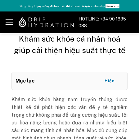
Skip
Tăng năng lượng - sống đỉnh cao với thẻ Vitamin Drip Membership.
Xem ngay ➝
to
content
HOTLINE: +84 90 1885
088
Khám sức khỏe cá nhân hoá
giúp cải thiện hiệu suất thực tế
Mục lục
Hiện
Khám sức khỏe hàng năm truyền thống được
thiết kế để phát hiện các vấn đề y tế nghiêm
trọng chứ không phải để tăng cường hiệu suất, tối
ưu hóa năng lượng hoặc đưa ra những hiểu biết
sâu sắc mang tính cá nhân hóa. Mặc dù cung cấp
một hình ảnh chụp nhanh, tổng quát về sức khỏe,