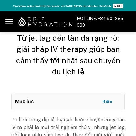
Skip
Tận hưởng nhiều quyền lợi độc quyền, chỉ DÀNH RIÊNG cho Member DripClub!
Chi tiết ➝
to
content
HOTLINE: +84 90 1885
088
Từ jet lag đến làn da rạng rỡ:
giải pháp IV therapy giúp bạn
cảm thấy tốt nhất sau chuyến
du lịch lễ
Mục lục
Hiện
Du lịch trong dịp lễ, kỳ nghỉ hoặc chuyến công tác
lẽ ra phải là một trải nghiệm thú vị, nhưng jet lag
(rối loạn nhịp sinh học do thay đổi múi giờ), mất