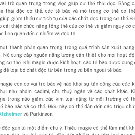
vai trò quan trọng trong việc giúp cơ thể thải độc. Bằng 
e thải độc cơ thể, các tế bào và mô trong cơ thể có th
 giúp giảm thiểu sự tích tụ của các chất độc trong cơ thể. Đ
p cải thiện chức năng tổng thể của cơ thể và giảm nguy cơ 
e liên quan đến ô nhiễm và độc tố.
một thành phần quan trọng trong quá trình sản xuất năng
ể. Nó cung cấp nguồn năng lượng cần thiết cho mọi hoạt đ
ng cơ thể. Khi magie được kích hoạt, các tế bào được cung
 để loại bỏ chất độc từ bên trong và bên ngoài tế bào.
magie còn có vai trò bảo vệ não khỏi sự tấn công của các k
hại như nhôm, cadimi, chì, thuỷ ngân và các chất khác. K
ie trong não giảm, các kim loại nặng từ môi trường có t
ế bào não và cơ thể. Điều này có thể dẫn đến các triệu chứ
Alzheimer
và Parkinson.
i độc gan là một điểm chú ý. Thiếu magie có thể làm mất k