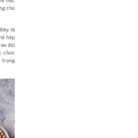
và việc
ộng cho
 Đây là
thể hấp
rao đổi
c chức
n trọng