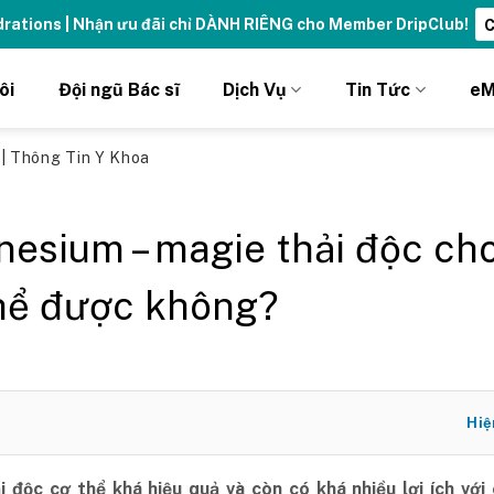
ydrations | Nhận ưu đãi chỉ DÀNH RIÊNG cho Member DripClub!
C
ôi
Đội ngũ Bác sĩ
Dịch Vụ
Tin Tức
eM
ủ
|
Thông Tin Y Khoa
esium – magie thải độc ch
hể được không?
Hiệ
i độc cơ thể khá hiệu quả và còn có khá nhiều lợi ích với