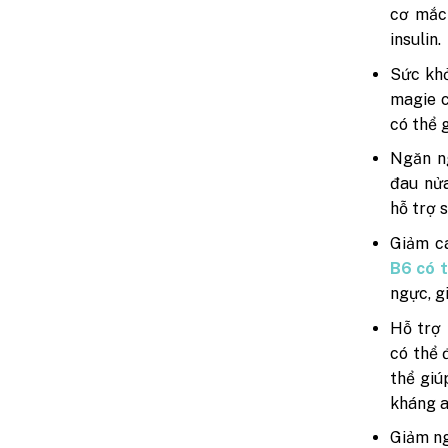
cơ mắc 
insulin.
Sức khỏ
magie c
có thể 
Ngăn 
đau nửa
hỗ trợ 
Giảm cá
B6 có t
ngực, g
Hỗ trợ 
có thể 
thể giú
kháng a
Giảm ng