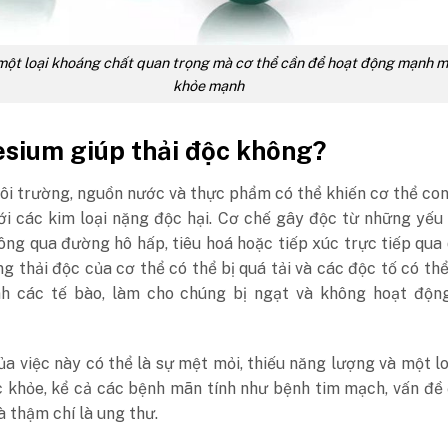
một loại khoáng chất quan trọng mà cơ thể cần để hoạt động mạnh m
khỏe mạnh
sium giúp thải độc không?
ôi trường, nguồn nước và thực phẩm có thể khiến cơ thể co
ới các kim loại nặng độc hại. Cơ chế gây độc từ những yếu
ng qua đường hô hấp, tiêu hoá hoặc tiếp xúc trực tiếp qua 
ng thải độc của cơ thể có thể bị quá tải và các độc tố có thể
h các tế bào, làm cho chúng bị ngạt và không hoạt độn
a việc này có thể là sự mệt mỏi, thiếu năng lượng và một l
c khỏe, kể cả các bệnh mãn tính như bệnh tim mạch, vấn đ
và thậm chí là ung thư.