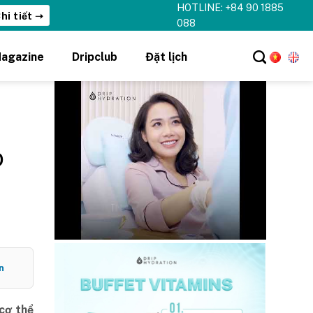
HOTLINE: +84 90 1885
hi tiết ➝
088
agazine
Dripclub
Đặt lịch
o
n
 cơ thể