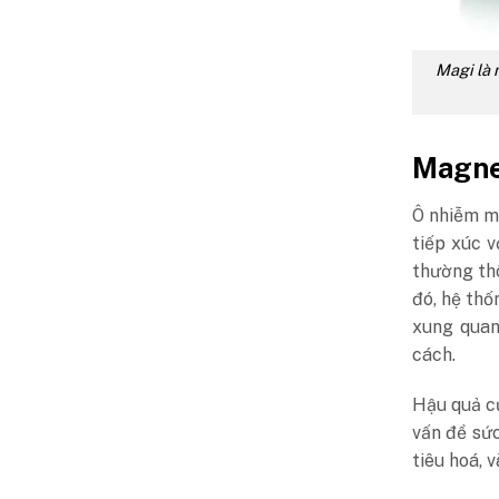
Magi là 
Magne
Ô nhiễm m
tiếp xúc v
thường thô
đó, hệ thố
xung quan
cách.
Hậu quả củ
vấn đề sứ
tiêu hoá, 