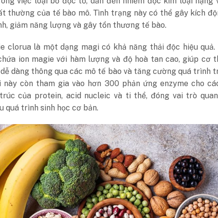
ong việc loại bỏ độc tố, dẫn đến nhiễm độc kim loại nặng 
ất thường của tế bào mô. Tình trạng này có thể gây kích đ
nh, giảm năng lượng và gây tổn thương tế bào.
e clorua là một dạng magi có khả năng thải độc hiệu quả.
 chứa ion magie với hàm lượng và độ hoà tan cao, giúp cơ 
dễ dàng thông qua các mô tế bào và tăng cường quá trình t
i này còn tham gia vào hơn 300 phản ứng enzyme cho cá
rúc của protein, acid nucleic và ti thể, đóng vai trò qua
u quá trình sinh học cơ bản.