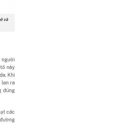
ẽ và
n người
 tố này
da. Khi
 lan ra
g đúng
oạt các
ề đường