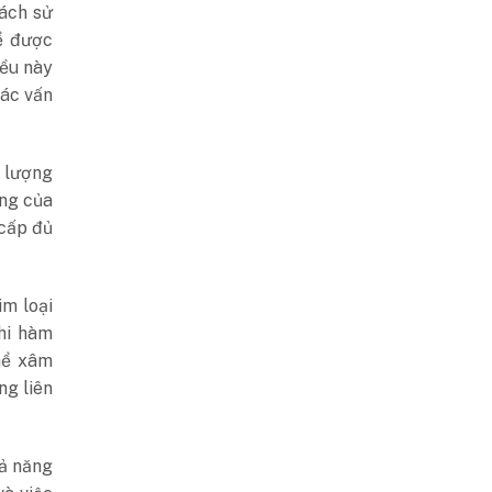
cách sử
ể được
iều này
các vấn
 lượng
ộng của
 cấp đủ
im loại
hi hàm
hể xâm
ng liên
hả năng