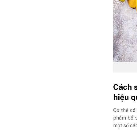
Cách 
hiệu q
Cơ thể có
phẩm bổ s
một số cá