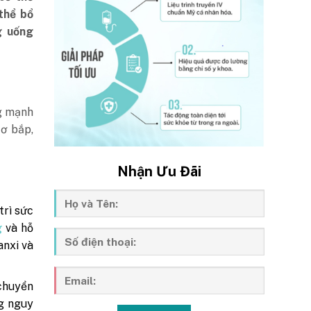
thể bổ
g uống
ng mạnh
cơ bắp,
Nhận Ưu Đãi
trì sức
g
và hỗ
anxi và
chuyển
ng nguy