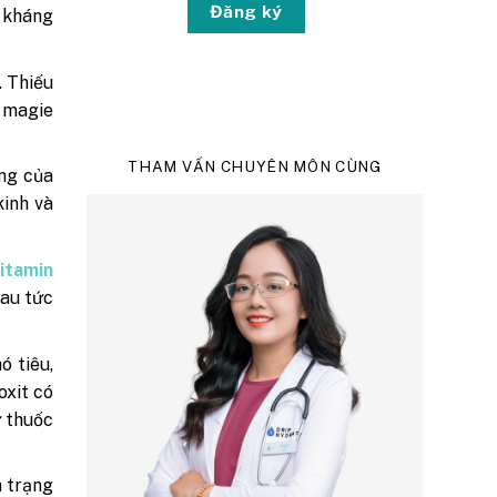
Đăng ký
 kháng
. Thiếu
g magie
THAM VẤN CHUYÊN MÔN CÙNG
ứng của
kinh và
itamin
đau tức
ó tiêu,
oxit có
ư thuốc
h trạng