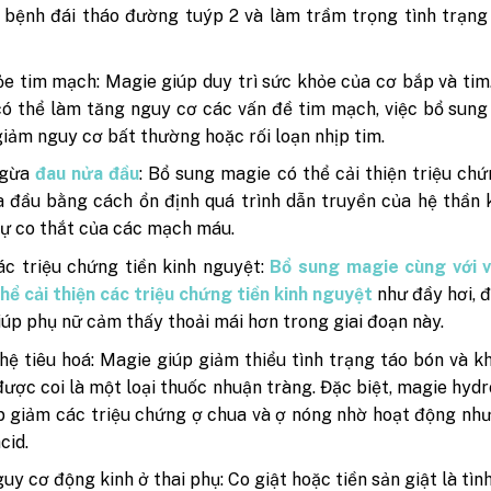
bệnh đái tháo đường tuýp 2 và làm trầm trọng tình trạng
e tim mạch: Magie giúp duy trì sức khỏe của cơ bắp và tim
ó thể làm tăng nguy cơ các vấn đề tim mạch, việc bổ sun
giảm nguy cơ bất thường hoặc rối loạn nhịp tim.
ngừa
đau nửa đầu
: Bổ sung magie có thể cải thiện triệu ch
 đầu bằng cách ổn định quá trình dẫn truyền của hệ thần 
sự co thắt của các mạch máu.
c triệu chứng tiền kinh nguyệt:
Bổ sung magie cùng với v
hể cải thiện các triệu chứng tiền kinh nguyệt
như đầy hơi, 
iúp phụ nữ cảm thấy thoải mái hơn trong giai đoạn này.
hệ tiêu hoá: Magie giúp giảm thiểu tình trạng táo bón và kh
được coi là một loại thuốc nhuận tràng. Đặc biệt, magie hydr
p giảm các triệu chứng ợ chua và ợ nóng nhờ hoạt động nh
cid.
uy cơ động kinh ở thai phụ: Co giật hoặc tiền sản giật là tìn