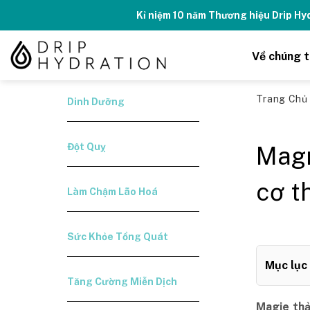
Skip
Kỉ niệm 10 năm Thương hiệu Drip H
to
content
Về chúng t
Trang Ch
Dinh Dưỡng
Đột Quỵ
Magn
cơ t
Làm Chậm Lão Hoá
Sức Khỏe Tổng Quát
Mục lục
Tăng Cường Miễn Dịch
Magie thả