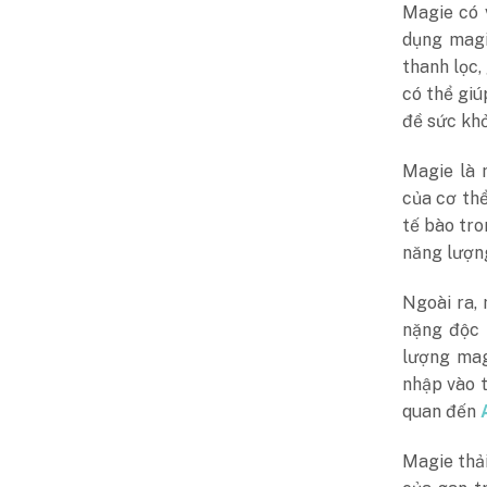
Magie có 
dụng magi
thanh lọc,
có thể giú
đề sức khỏ
Magie là 
của cơ th
tế bào tro
năng lượng
Ngoài ra, 
nặng độc 
lượng mag
nhập vào t
quan đến
Magie thả