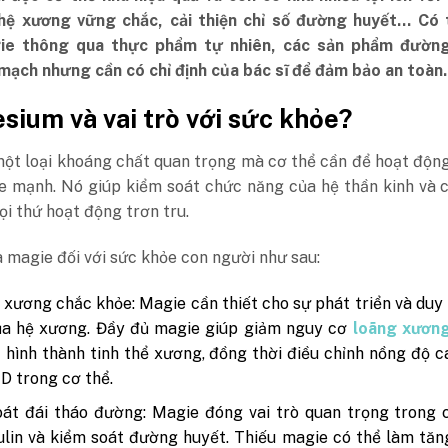
hệ xương vững chắc, cải thiện chỉ số đường huyết… Có 
ie thông qua thực phẩm tự nhiên, các sản phẩm đườn
mạch nhưng cần có chỉ định của bác sĩ để đảm bảo an toàn.
ium và vai trò với sức khỏe?
một loại khoáng chất quan trọng mà cơ thể cần để hoạt độ
e mạnh. Nó giúp kiểm soát chức năng của hệ thần kinh và 
i thứ hoạt động trơn tru.
a magie đối với sức khỏe con người như sau:
 xương chắc khỏe: Magie cần thiết cho sự phát triển và duy 
ủa hệ xương. Đầy đủ magie giúp giảm nguy cơ
loãng xươn
c hình thành tinh thể xương, đồng thời điều chỉnh nồng độ c
 D trong cơ thể.
át đái tháo đường: Magie đóng vai trò quan trọng trong 
ulin và kiểm soát đường huyết. Thiếu magie có thể làm tă