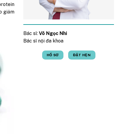
rotein
p giảm
Bác sĩ:
Võ Ngọc Nhi
Bác sĩ nội đa khoa
HỒ SƠ
ĐẶT HẸN