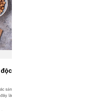
 độc
các sản
 đây là