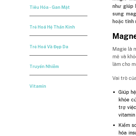
như giúp 
Tiêu Hóa - Gan Mật
sung mag
hoặc tĩnh 
Trẻ Hoá Hệ Thần Kinh
Magnes
Trẻ Hoá Và Đẹp Da
Magie là 
mẽ và khỏ
làm cho mọ
Truyền Nhiễm
Vai trò củ
Vitamin
Giúp hệ
khỏe c
trợ việ
vitamin
Kiểm so
hóa ins