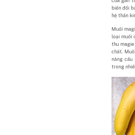
của gan tr
biến đổi b
hệ thần ki
Muối magi
loại muối
thu magie 
chất. Muố
năng cấu t
trong nhiề