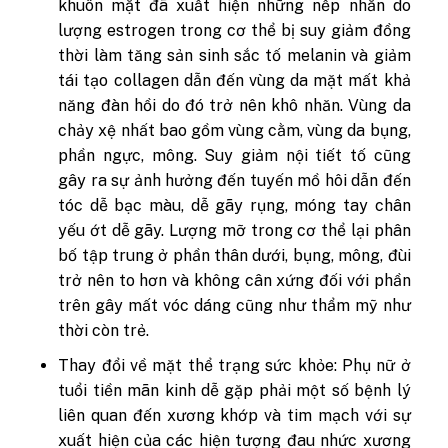
khuôn mặt đã xuất hiện những nếp nhăn do
lượng estrogen trong cơ thể bị suy giảm đồng
thời làm tăng sản sinh sắc tố melanin và giảm
tái tạo collagen dẫn đến vùng da mặt mất khả
năng đàn hồi do đó trở nên khô nhăn. Vùng da
chảy xệ nhất bao gồm vùng cằm, vùng da bụng,
phần ngực, mông. Suy giảm nội tiết tố cũng
gây ra sự ảnh hưởng đến tuyến mồ hôi dẫn đến
tóc dễ bạc màu, dễ gãy rụng, móng tay chân
yếu ớt dễ gãy. Lượng mỡ trong cơ thể lại phân
bố tập trung ở phần thân dưới, bụng, mông, đùi
trở nên to hơn và không cân xứng đối với phần
trên gây mất vóc dáng cũng như thẩm mỹ như
thời còn trẻ.
Thay đổi về mặt thể trạng sức khỏe: Phụ nữ ở
tuổi tiền mãn kinh dễ gặp phải một số bệnh lý
liên quan đến xương khớp và tim mạch với sự
xuất hiện của các hiện tượng đau nhức xương