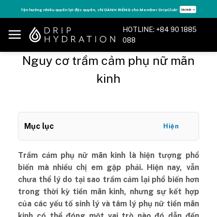
Skip
o Member DripClub!
Tăng năng lượng - sống đỉnh cao với thẻ Vitamin Drip Me
Chi tiết ➝
to
content
HOTLINE: +84 90 1885
088
Nguy cơ trầm cảm phụ nữ mãn
kinh
Mục lục
Hiện
Trầm cảm phụ nữ mãn kinh là hiện tượng phổ
biến mà nhiều chị em gặp phải. Hiện nay, vẫn
chưa thể lý do tại sao trầm cảm lại phổ biến hơn
trong thời kỳ tiền mãn kinh, nhưng sự kết hợp
của các yếu tố sinh lý và tâm lý phụ nữ tiền mãn
kinh có thể đóng một vai trò nào đó dẫn đến