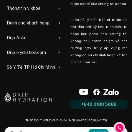
được bác sĩ của chúng tôi kê toa.
Thông tin y khoa
Luôn hỏi ý kiến ​​bác sĩ trước khi
Dành cho khách hàng
bắt đầu bất kỳ liệu trình điều trị
hoặc liệu pháp nào. Chúng tôi
Drip Asia
không chịu trách nhiệm về các
trường hợp tự ý áp dụng mà
Drip Hydration.com
không có sự chỉ định hoặc kê toa
của các bác sĩ.
Sở Y Tế TP Hồ Chí Minh
+849 0188 5088
THEO DÕI TIN TỨC VÀ DỊCH VỤ MỚI NHẤT CỦA CHÚNG TÔI