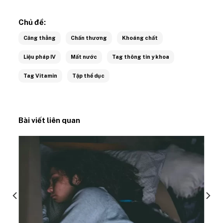
Chủ đề:
Căng thẳng
Chấn thương
Khoáng chất
Liệu pháp IV
Mất nước
Tag thông tin y khoa
Tag Vitamin
Tập thể dục
Bài viết liên quan