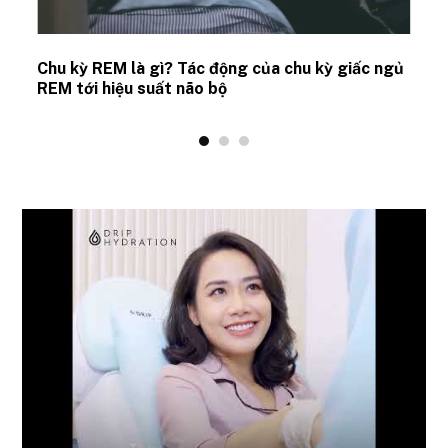
Chu kỳ REM là gì? Tác động của chu kỳ giấc ngủ
REM tới hiệu suất não bộ