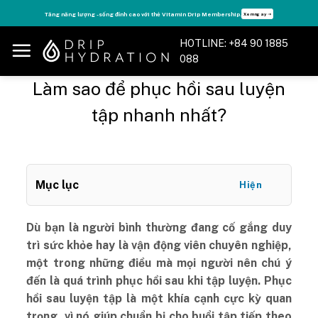
Skip
Tận hưởng nhiều quyền lợi độc quyền, chỉ DÀNH RIÊNG cho Member DripClub!
Chi tiết ➝
to
content
HOTLINE: +84 90 1885
088
Làm sao để phục hồi sau luyện
tập nhanh nhất?
Mục lục
Hiện
Dù bạn là người bình thường đang cố gắng duy
trì sức khỏe hay là vận động viên chuyên nghiệp,
một trong những điều mà mọi người nên chú ý
đến là quá trình phục hồi sau khi tập luyện. Phục
hồi sau luyện tập là một khía cạnh cực kỳ quan
trọng, vì nó giúp chuẩn bị cho buổi tập tiếp theo