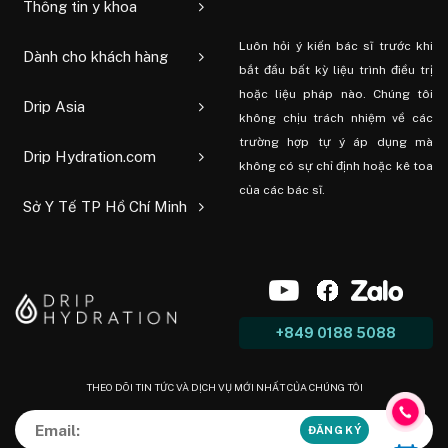
Thông tin y khoa
Luôn hỏi ý kiến ​​bác sĩ trước khi
Dành cho khách hàng
bắt đầu bất kỳ liệu trình điều trị
hoặc liệu pháp nào. Chúng tôi
Drip Asia
không chịu trách nhiệm về các
trường hợp tự ý áp dụng mà
Drip Hydration.com
không có sự chỉ định hoặc kê toa
của các bác sĩ.
Sở Y Tế TP Hồ Chí Minh
+849 0188 5088
THEO DÕI TIN TỨC VÀ DỊCH VỤ MỚI NHẤT CỦA CHÚNG TÔI