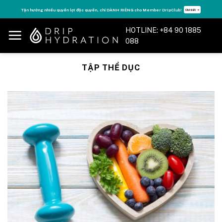
Skip
Tận hưởng nhiều quyền lợi độc quyền, chỉ DÀNH RIÊNG cho Member DripClub!
Chi tiết ➝
to
content
HOTLINE: +84 90 1885
088
TẬP THỂ DỤC