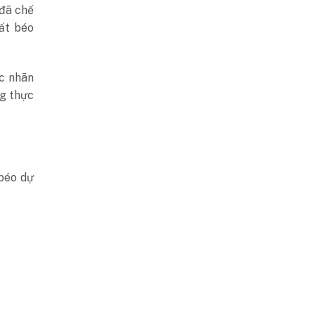
đã chế
hất béo
ọc nhãn
ng thực
béo dự