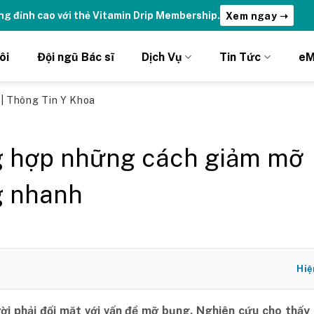
ydrations | Nhận ưu đãi chỉ DÀNH RIÊNG cho Member DripClub!
C
ôi
Đội ngũ Bác sĩ
Dịch Vụ
Tin Tức
eM
ủ
|
Thông Tin Y Khoa
 hợp những cách giảm mỡ
 nhanh
Hiệ
ời phải đối mặt với vấn đề mỡ bụng. Nghiên cứu cho thấy