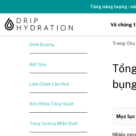
Skip
Kỉ niệm 10 năm Thương hiệu Drip H
to
content
Về chúng t
Trang Ch
Dinh Dưỡng
Đột Quỵ
Tổng
bụng
Làm Chậm Lão Hoá
Sức Khỏe Tổng Quát
Mục lục
Tăng Cường Miễn Dịch
Nhiều ngư