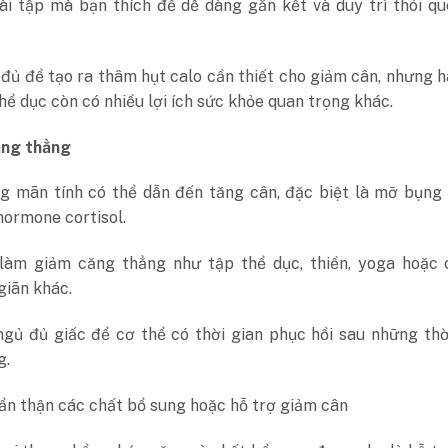
ài tập mà bạn thích để dễ dàng gắn kết và duy trì thói q
đủ để tạo ra thâm hụt calo cần thiết cho giảm cân, nhưng 
hể dục còn có nhiều lợi ích sức khỏe quan trọng khác.
ăng thẳng
g mãn tính có thể dẫn đến tăng cân, đặc biệt là mỡ bụng 
hormone cortisol.
làm giảm căng thẳng như tập thể dục, thiền, yoga hoặc 
giãn khác.
gủ đủ giấc để cơ thể có thời gian phục hồi sau những thờ
g.
ẩn thận các chất bổ sung hoặc hỗ trợ giảm cân