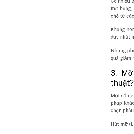
Có nhiều 
mỡ bụng, 
chỗ từ các
Không nên
duy nhất m
Những phư
quả giảm m
3. Mỡ
thuật?
Một số ng
pháp khác
chọn phẫu 
Hút mỡ (L