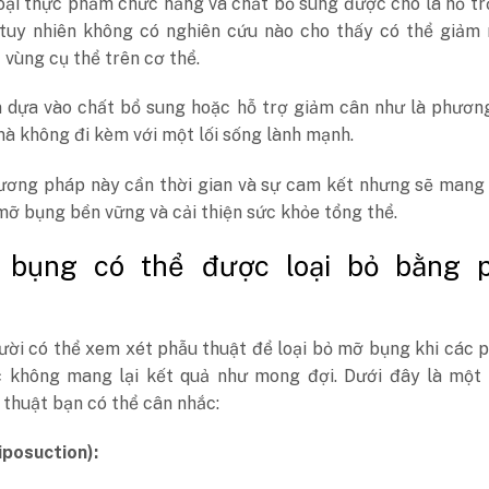
loại thực phẩm chức năng và chất bổ sung được cho là hỗ t
tuy nhiên không có nghiên cứu nào cho thấy có thể giảm 
 vùng cụ thể trên cơ thể.
 dựa vào chất bổ sung hoặc hỗ trợ giảm cân như là phươn
à không đi kèm với một lối sống lành mạnh.
ơng pháp này cần thời gian và sự cam kết nhưng sẽ mang l
ỡ bụng bền vững và cải thiện sức khỏe tổng thể.
 bụng có thể được loại bỏ bằng 
ười có thể xem xét phẫu thuật để loại bỏ mỡ bụng khi các
 không mang lại kết quả như mong đợi. Dưới đây là một 
thuật bạn có thể cân nhắc:
iposuction):