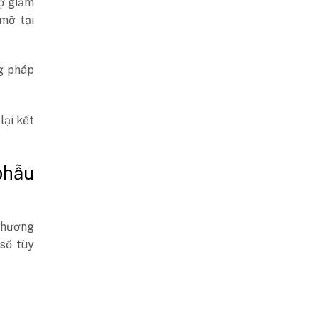
rợ giảm
mỡ tại
g pháp
ại kết
phẫu
 phương
số tùy