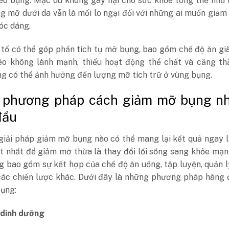
véo bụng. Mặc dù không gây hại cho sức khỏe tổng thể như
g mỡ dưới da vẫn là mối lo ngại đối với những ai muốn giảm
vóc dáng.
 tố có thể góp phần tích tụ mỡ bụng, bao gồm chế độ ăn gi
éo không lành mạnh, thiếu hoạt động thể chất và căng thẳ
g có thể ảnh hưởng đến lượng mỡ tích trữ ở vùng bụng.
c phương pháp cách giảm mỡ bụng n
đầu
giải pháp giảm mỡ bụng nào có thể mang lại kết quả ngay 
t nhất để giảm mỡ thừa là thay đổi lối sống sang khỏe mạn
g bao gồm sự kết hợp của chế độ ăn uống, tập luyện, quản 
các chiến lược khác. Dưới đây là những phương pháp hàng 
ụng:
 dinh dưỡng