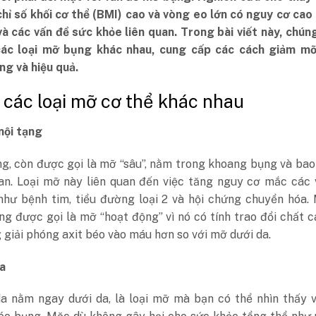
hỉ số khối cơ thể (BMI) cao và vòng eo lớn có nguy cơ cao
à các vấn đề sức khỏe liên quan. Trong bài viết này, chún
các loại mỡ bụng khác nhau, cung cấp các cách giảm m
ng và hiệu quả.
u các loại mỡ cơ thể khác nhau
nội tạng
ng, còn được gọi là mỡ “sâu”, nằm trong khoang bụng và ba
an. Loại mỡ này liên quan đến việc tăng nguy cơ mắc các 
như bệnh tim, tiểu đường loại 2 và hội chứng chuyển hóa.
g được gọi là mỡ “hoạt động” vì nó có tính trao đổi chất 
 giải phóng axit béo vào máu hơn so với mỡ dưới da.
a
a nằm ngay dưới da, là loại mỡ mà bạn có thể nhìn thấy 