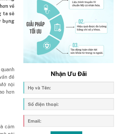
 hơn về
g ta sẽ
ỡ bụng
o quanh
Nhận Ưu Đãi
vấn đề
 Mỡ nội
cao hơn
và cảm