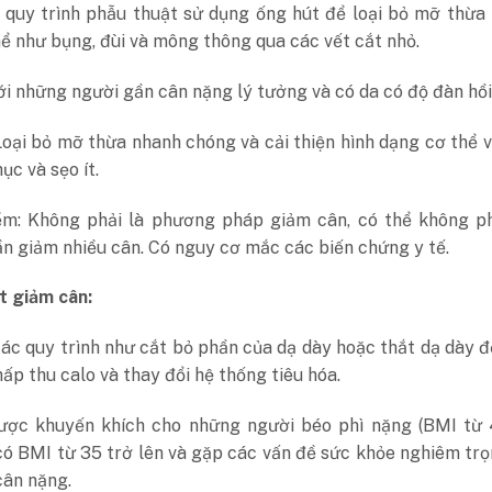
 quy trình phẫu thuật sử dụng ống hút để loại bỏ mỡ thừa
ể như bụng, đùi và mông thông qua các vết cắt nhỏ.
i những người gần cân nặng lý tưởng và có da có độ đàn hồi 
oại bỏ mỡ thừa nhanh chóng và cải thiện hình dạng cơ thể v
ục và sẹo ít.
m: Không phải là phương pháp giảm cân, có thể không p
n giảm nhiều cân. Có nguy cơ mắc các biến chứng y tế.
t giảm cân:
ác quy trình như cắt bỏ phần của dạ dày hoặc thắt dạ dày 
ấp thu calo và thay đổi hệ thống tiêu hóa.
ợc khuyến khích cho những người béo phì nặng (BMI từ 
có BMI từ 35 trở lên và gặp các vấn đề sức khỏe nghiêm trọ
cân nặng.