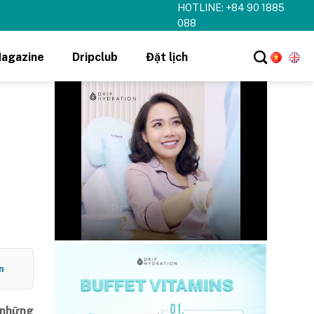
HOTLINE: +84 90 1885
hi tiết ➝
088
agazine
Dripclub
Đặt lịch
n
 những