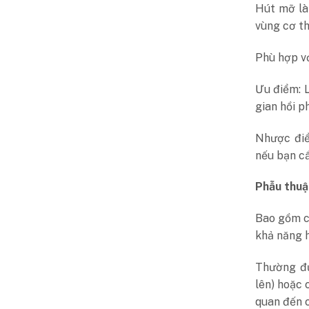
Hút mỡ là
vùng cơ th
Phù hợp vớ
Ưu điểm: L
gian hồi ph
Nhược điể
nếu bạn cầ
Phẫu thuậ
Bao gồm c
khả năng h
Thường đư
lên) hoặc 
quan đến 