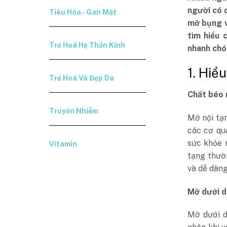
người có c
Tiêu Hóa - Gan Mật
mỡ bụng v
tìm hiểu 
Trẻ Hoá Hệ Thần Kinh
nhanh chó
1. Hiể
Trẻ Hoá Và Đẹp Da
Chất béo 
Truyền Nhiễm
Mỡ nội tạ
các cơ qu
sức khỏe 
Vitamin
tạng thườn
và dễ dàng
Mỡ dưới d
Mỡ dưới d