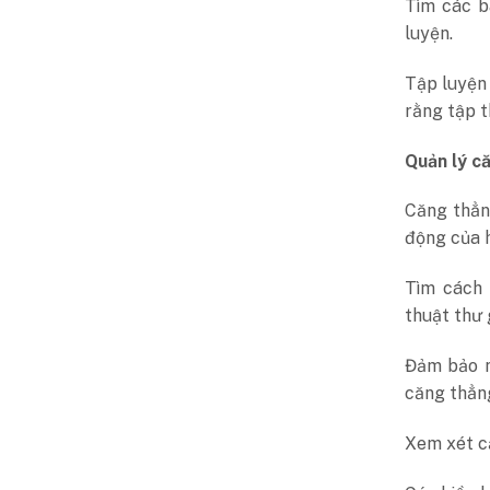
Tìm các b
luyện.
Tập luyện 
rằng tập t
Quản lý c
Căng thẳn
động của 
Tìm cách 
thuật thư 
Đảm bảo n
căng thẳn
Xem xét c