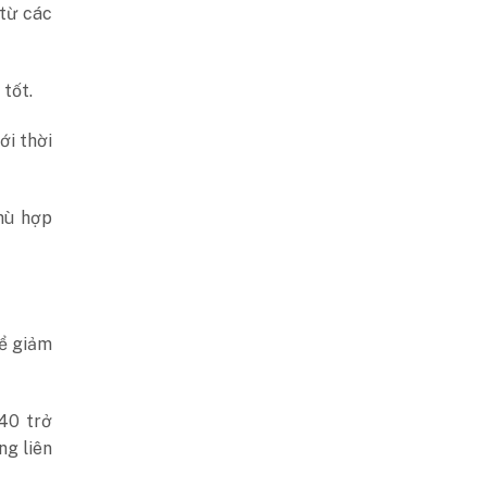
 từ các
tốt.
ới thời
hù hợp
để giảm
40 trở
ng liên