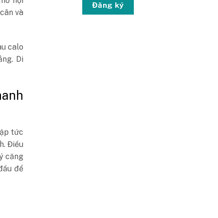
 mỡ nội
Đăng ký
 cân và
àu calo
ng. Di
hanh
lập tức
h. Điều
lý căng
đầu để