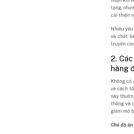
nhận khi 
tạng, nhưn
cải thiện 
Nhiều yếu
và chất b
truyền cũn
2. Cá
hàng 
Không có 
và cách tố
này thườn
thẳng và 
giảm mỡ b
Chế độ ăn