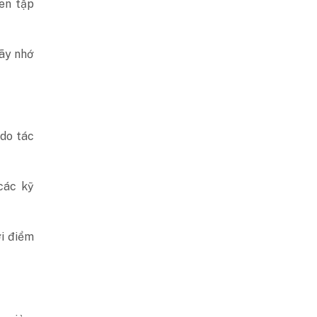
uen tập
hãy nhớ
do tác
các kỹ
i điểm