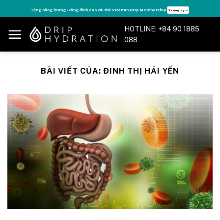
Skip
Tận hưởng nhiều quyền lợi độc quyền, chỉ DÀNH RIÊNG cho Member DripClub!
Chi tiết ➝
to
HOTLINE: +84 90 1885
content
088
BÀI VIẾT CỦA:
ĐINH THỊ HẢI YẾN