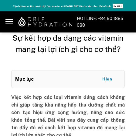
Skip
Tận hưởng nhiều quyền lợi độc quyền, chỉ DÀNH RIÊNG cho Member DripClub!
Chi tiết ➝
to
content
HOTLINE: +84 90 1885
088
Sự kết hợp đa dạng các vitamin
mang lại lợi ích gì cho cơ thể?
Mục lục
Hiện
Việc kết hợp các loại vitamin đúng cách không
chỉ giúp tăng khả năng hấp thu dưỡng chất mà
còn tạo hiệu ứng cộng hưởng, nâng cao sức
khỏe tổng thể. Bài viết sau đây cung cấp thông
tin đầy đủ về cách kết hợp vitamin để mang lại
lợi ích lớn nhất cho cơ thể.