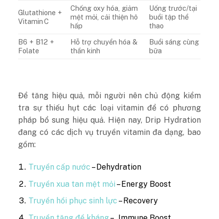
Chống oxy hóa, giảm
Uống trước/tại
Glutathione +
mệt mỏi, cải thiện hô
buổi tập thể
Vitamin C
hấp
thao
B6 + B12 +
Hỗ trợ chuyển hóa &
Buổi sáng cùng
Folate
thần kinh
bữa
Để tăng hiệu quả, mỗi người nên chủ động kiểm
tra sự thiếu hụt các loại vitamin để có phương
pháp bổ sung hiệu quả. Hiện nay, Drip Hydration
đang có các dịch vụ truyền vitamin đa dạng, bao
gồm:
Truyền cấp nước
– Dehydration
Truyền xua tan mệt mỏi
– Energy Boost
Truyền hồi phục sinh lực
– Recovery
Truyền tăng đề kháng
– Immune Boost