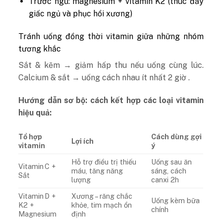
Trước ngủ: magnesium + vitamin K2 (thúc đẩy
giấc ngủ và phục hồi xương)
Tránh uống đồng thời vitamin giữa những nhóm
tương khắc
Sắt & kẽm → giảm hấp thu nếu uống cùng lúc.
Calcium & sắt → uống cách nhau ít nhất 2 giờ .
Hướng dẫn sơ bộ: cách kết hợp các loại vitamin
hiệu quả:
Tổ hợp
Cách dùng gợi
Lợi ích
vitamin
ý
Hỗ trợ điều trị thiếu
Uống sau ăn
Vitamin C +
máu, tăng năng
sáng, cách
Sắt
lượng
canxi 2h
Vitamin D +
Xương – răng chắc
Uống kèm bữa
K2 +
khỏe, tim mạch ổn
chính
Magnesium
định