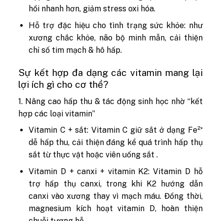
hồi nhanh hơn, giảm stress oxi hóa.
Hỗ trợ đặc hiệu cho tình trạng sức khỏe: như
xương chắc khỏe, não bộ minh mẫn, cải thiện
chỉ số tim mạch & hô hấp.
Sự kết hợp đa dạng các vitamin mang lại
lợi ích gì cho cơ thể?
1. Nâng cao hấp thu & tác động sinh học nhờ “kết
hợp các loại vitamin”
Vitamin C + sắt: Vitamin C giữ sắt ở dạng Fe²⁺
dễ hấp thu, cải thiện đáng kể quá trình hấp thụ
sắt từ thực vật hoặc viên uống sắt .
Vitamin D + canxi + vitamin K2: Vitamin D hỗ
trợ hấp thụ canxi, trong khi K2 hướng dẫn
canxi vào xương thay vì mạch máu. Đồng thời,
magnesium kích hoạt vitamin D, hoàn thiện
chuỗi tương hỗ.