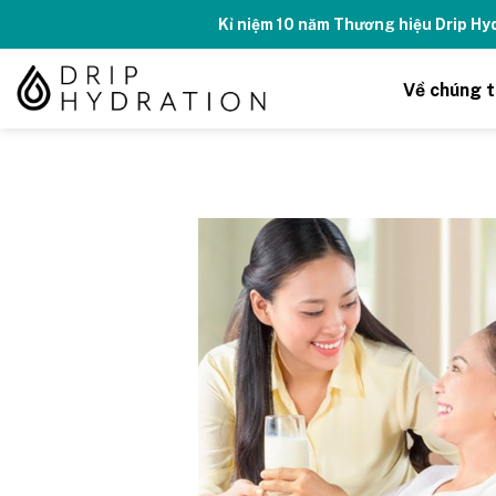
Skip
Kỉ niệm 10 năm Thương hiệu Drip H
to
content
Về chúng t