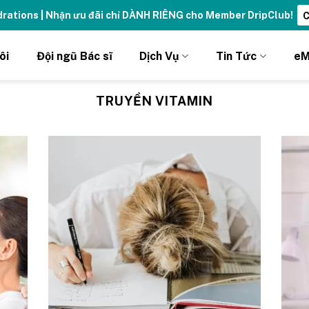
ydrations | Nhận ưu đãi chỉ DÀNH RIÊNG cho Member DripClub!
C
ôi
Đội ngũ Bác sĩ
Dịch Vụ
Tin Tức
eM
TRUYỀN VITAMIN