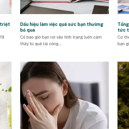
triệt
Dấu hiệu làm việc quá sức bạn thường
Tổng
bỏ qua
tức t
-19
Có bao giờ bạn rơi vào tình trạng luôn cảm
Cơ th
thấy bị quá tải công...
bạn g