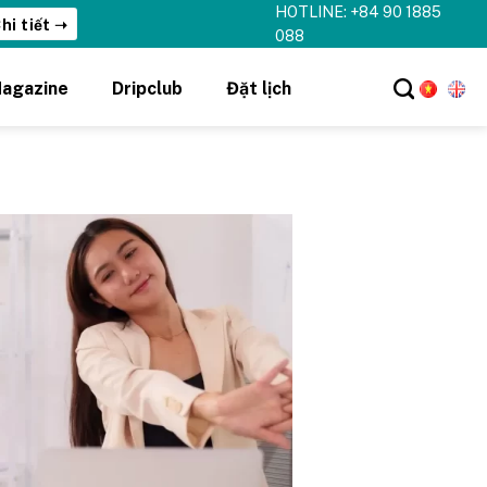
HOTLINE: +84 90 1885
hi tiết ➝
088
agazine
Dripclub
Đặt lịch