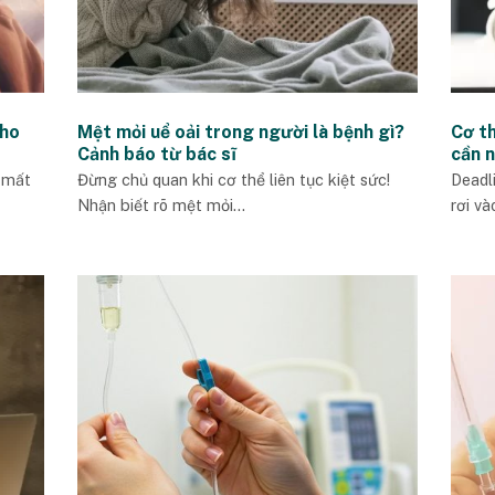
cho
Mệt mỏi uể oải trong người là bệnh gì?
Cơ th
Cảnh báo từ bác sĩ
cần 
 mất
Đừng chủ quan khi cơ thể liên tục kiệt sức!
Deadl
Nhận biết rõ mệt mỏi...
rơi và