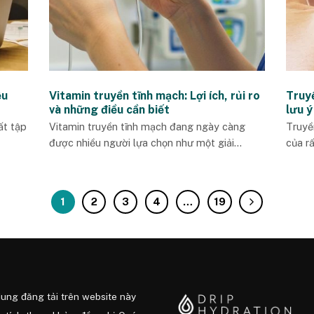
ệu
Vitamin truyền tĩnh mạch: Lợi ích, rủi ro
Truy
và những điều cần biết
lưu ý
ất tập
Vitamin truyền tĩnh mạch đang ngày càng
Truyề
được nhiều người lựa chọn như một giải...
của rấ
1
2
3
4
…
19
dung đăng tải trên website này