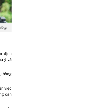
sống.
n định
hú ý và
vụ hàng
ến việc
ng cân