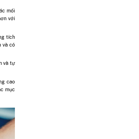
ác mối
hơn với
ng tích
n và có
n và tự
ợng cao
các mục