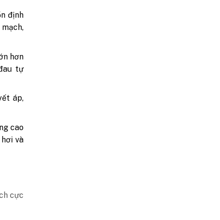
n định
 mạch,
đớn hơn
đau tự
ết áp,
ợng cao
 hơi và
ích cực