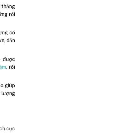
g thẳng
ứng rối
ờng có
ơn, dẫn
o được
cảm
, rối
ao giúp
t lượng
ích cực