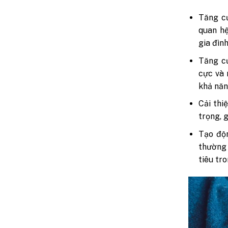
Tăng cư
quan hệ
gia đìn
Tăng cư
cực và 
khả năn
Cải thi
trọng, 
Tạo độn
thường 
tiêu tr