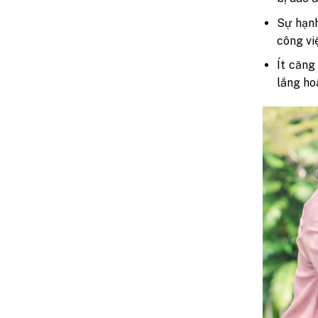
Sự hạnh
công vi
Ít căng
lắng ho