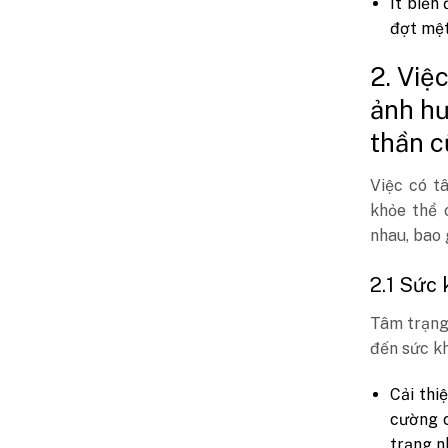
Ít biến
đợt mệt
2. Việ
ảnh hư
thần c
Việc có t
khỏe thể 
nhau, bao
2.1 Sức 
Tâm trạng
đến sức kh
Cải thi
cường 
trạng n