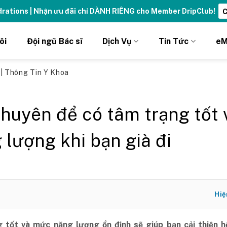
ydrations | Nhận ưu đãi chỉ DÀNH RIÊNG cho Member DripClub!
C
ôi
Đội ngũ Bác sĩ
Dịch Vụ
Tin Tức
eM
ủ
|
Thông Tin Y Khoa
khuyên để có tâm trạng tốt 
 lượng khi bạn già đi
Hiệ
 tốt và mức năng lượng ổn định sẽ giúp bạn cải thiện h