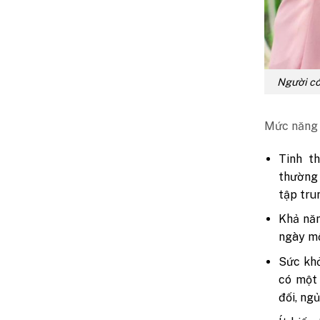
Người có 
Mức năng l
Tinh t
thường 
tập tru
Khả năn
ngày mộ
Sức khỏ
có một 
đối, ng