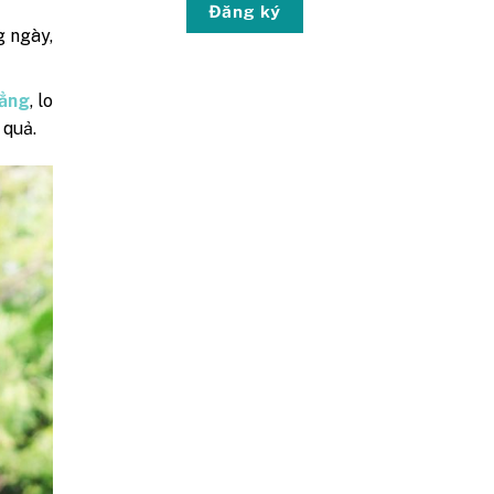
Đăng ký
g ngày,
hẳng
, lo
 quả.