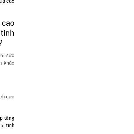
qua các
 cao
 tinh
?
ới sức
h khác
ích cực
úp tăng
ại tình