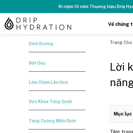
Skip
Kỉ niệm 10 năm Thương hiệu Drip H
to
content
Về chúng t
Trang Ch
Dinh Dưỡng
Đột Quỵ
Lời 
năng
Làm Chậm Lão Hoá
Sức Khỏe Tổng Quát
Mục lục
Tăng Cường Miễn Dịch
Tâm trạng