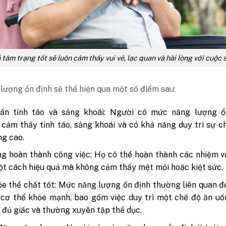
tâm trạng tốt sẽ luôn cảm thấy vui vẻ, lạc quan và hài lòng với cuộc 
ượng ổn định sẽ thể hiện qua một số điểm sau:
hần tỉnh táo và sảng khoái: Người có mức năng lượng ổ
cảm thấy tỉnh táo, sảng khoái và có khả năng duy trì sự c
ng cao.
g hoàn thành công việc: Họ có thể hoàn thành các nhiệm 
t cách hiệu quả mà không cảm thấy mệt mỏi hoặc kiệt sức.
e thể chất tốt: Mức năng lượng ổn định thường liên quan đ
cơ thể khỏe mạnh, bao gồm việc duy trì một chế độ ăn uố
ủ đủ giấc và thường xuyên tập thể dục.