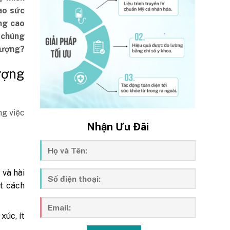
ao sức
ng cao
i chúng
 lượng?
ượng
ng việc
Nhận Ưu Đãi
 và hài
t cách
xúc, ít