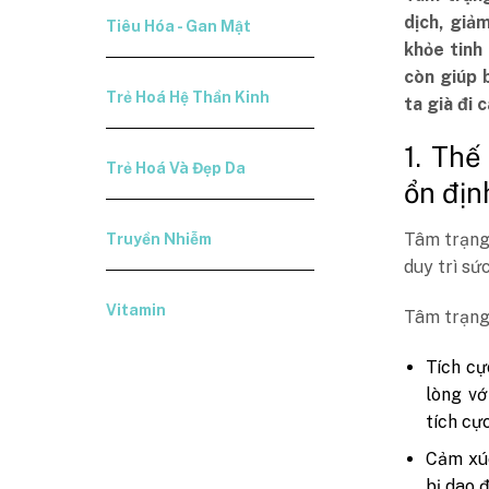
dịch, giả
Tiêu Hóa - Gan Mật
khỏe tinh
còn giúp b
Trẻ Hoá Hệ Thần Kinh
ta già đi 
1. Thế
Trẻ Hoá Và Đẹp Da
ổn địn
Tâm trạng 
Truyền Nhiễm
duy trì sứ
Vitamin
Tâm trạng 
Tích cự
lòng vớ
tích cự
Cảm xúc
bị dao 