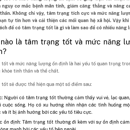
m nguy cơ mắc bệnh mãn tính, giảm căng thẳng và nâng c
 thần. Không chỉ vậy, tâm trạng tích cực và mức năng lượ
ạn tự tin hơn và cải thiện các mối quan hệ xã hội. Vậy kh
cách để có tâm trạng tốt là gì và làm sao để có nhiều năng
 nào là tâm trạng tốt và mức năng l
h?
tốt và mức năng lượng ổn định là hai yếu tố quan trọng tro
c khỏe tinh thần và thể chất.
tốt sẽ được thể hiện qua một số điểm sau:
c: Người có tâm trạng tốt thường cảm thấy vui vẻ, lạc quan,
i cuộc sống. Họ có xu hướng nhìn nhận các tình huống mộ
c và ít bị ảnh hưởng bởi các yếu tố tiêu cực.
 ổn định: Tâm trạng tốt thường đi kèm với sự ổn định cảm 
động mạnh bởi các yếu tố bên ngoài.