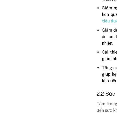
Giảm ng
liên q
tiểu đ
Giảm đa
do cơ 
nhiên.
Cải thi
giảm nh
Tăng cư
giúp hệ
khó tiêu
2.2 Sức 
Tâm trạng
đến sức kh