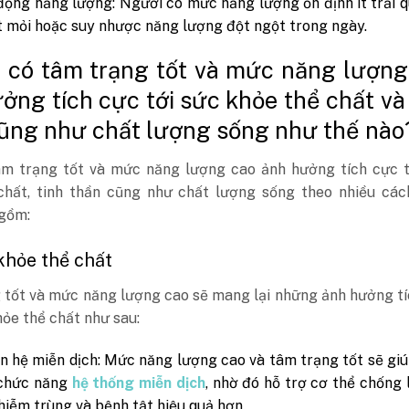
 động năng lượng: Người có mức năng lượng ổn định ít trải 
 mỏi hoặc suy nhược năng lượng đột ngột trong ngày.
c có tâm trạng tốt và mức năng lượng
ởng tích cực tới sức khỏe thể chất và
ũng như chất lượng sống như thế nào
âm trạng tốt và mức năng lượng cao ảnh hưởng tích cực t
chất, tinh thần cũng như chất lượng sống theo nhiều các
 gồm:
khỏe thể chất
 tốt và mức năng lượng cao sẽ mang lại những ảnh hưởng t
ỏe thể chất như sau:
ện hệ miễn dịch: Mức năng lượng cao và tâm trạng tốt sẽ gi
chức năng
hệ thống miễn dịch
, nhờ đó hỗ trợ cơ thể chống l
hiễm trùng và bệnh tật hiệu quả hơn.