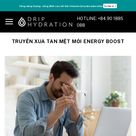
Skip
Tận hưởng nhiều quyền lợi độc quyền, chỉ DÀNH RIÊNG cho Member DripClub!
Chi tiết ➝
to
content
HOTLINE: +84 90 1885
088
TRUYỀN XUA TAN MỆT MỎI ENERGY BOOST