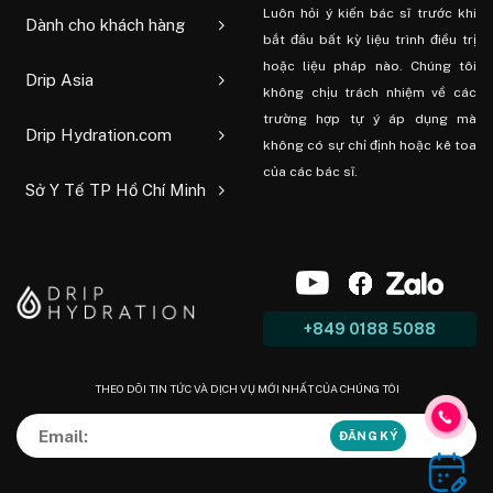
Luôn hỏi ý kiến ​​bác sĩ trước khi
Dành cho khách hàng
bắt đầu bất kỳ liệu trình điều trị
hoặc liệu pháp nào. Chúng tôi
Drip Asia
không chịu trách nhiệm về các
trường hợp tự ý áp dụng mà
Drip Hydration.com
không có sự chỉ định hoặc kê toa
của các bác sĩ.
Sở Y Tế TP Hồ Chí Minh
+849 0188 5088
THEO DÕI TIN TỨC VÀ DỊCH VỤ MỚI NHẤT CỦA CHÚNG TÔI