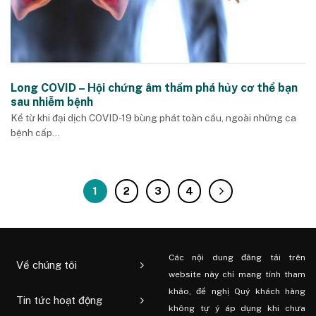
Long COVID – Hội chứng âm thầm phá hủy cơ thể bạn
sau nhiễm bệnh
Kể từ khi đại dịch COVID-19 bùng phát toàn cầu, ngoài những ca
bệnh cấp...
1
2
3
4
Các nội dung đăng tải trên
Về chúng tôi
website này chỉ mang tính tham
khảo, đề nghị Quý khách hàng
Tin tức hoạt động
không tự ý áp dụng khi chưa