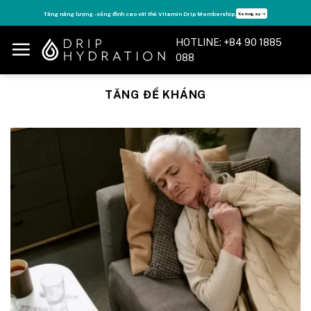
Skip
Tăng năng lượng - sống đỉnh cao với thẻ Vitamin Drip Membership.
Xem ngay ➝
to
content
HOTLINE: +84 90 1885
088
TĂNG ĐỀ KHÁNG