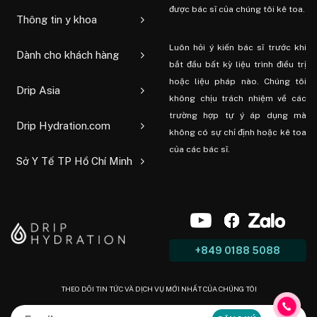
được bác sĩ của chúng tôi kê toa.
Thông tin y khoa
Luôn hỏi ý kiến ​​bác sĩ trước khi
Dành cho khách hàng
bắt đầu bất kỳ liệu trình điều trị
hoặc liệu pháp nào. Chúng tôi
Drip Asia
không chịu trách nhiệm về các
trường hợp tự ý áp dụng mà
Drip Hydration.com
không có sự chỉ định hoặc kê toa
của các bác sĩ.
Sở Y Tế TP Hồ Chí Minh
+849 0188 5088
THEO DÕI TIN TỨC VÀ DỊCH VỤ MỚI NHẤT CỦA CHÚNG TÔI