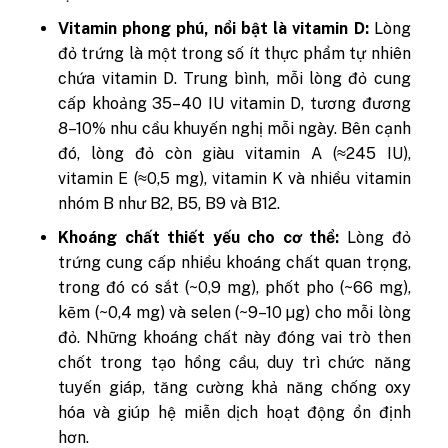
Vitamin phong phú, nổi bật là vitamin D:
Lòng
đỏ trứng là một trong số ít thực phẩm tự nhiên
chứa vitamin D. Trung bình, mỗi lòng đỏ cung
cấp khoảng 35–40 IU vitamin D, tương đương
8–10% nhu cầu khuyến nghị mỗi ngày. Bên cạnh
đó, lòng đỏ còn giàu vitamin A (≈245 IU),
vitamin E (≈0,5 mg), vitamin K và nhiều vitamin
nhóm B như B2, B5, B9 và B12.
Khoáng chất thiết yếu cho cơ thể:
Lòng đỏ
trứng cung cấp nhiều khoáng chất quan trọng,
trong đó có sắt (~0,9 mg), phốt pho (~66 mg),
kẽm (~0,4 mg) và selen (~9–10 µg) cho mỗi lòng
đỏ. Những khoáng chất này đóng vai trò then
chốt trong tạo hồng cầu, duy trì chức năng
tuyến giáp, tăng cường khả năng chống oxy
hóa và giúp hệ miễn dịch hoạt động ổn định
hơn.