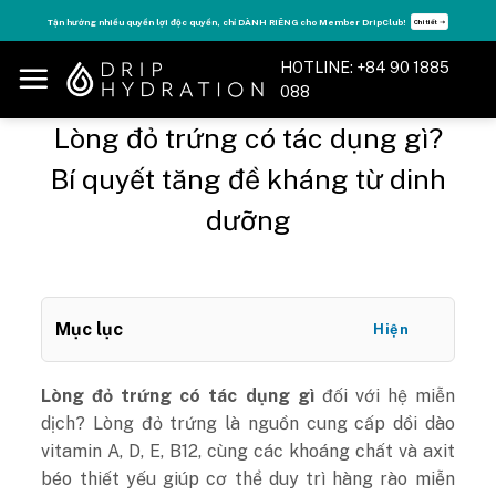
Skip
r DripClub!
Tăng năng lượng - sống đỉnh cao với thẻ Vitamin Drip Membershi
Chi tiết ➝
to
content
HOTLINE: +84 90 1885
088
Lòng đỏ trứng có tác dụng gì?
Bí quyết tăng đề kháng từ dinh
dưỡng
Mục lục
Hiện
Lòng đỏ trứng có tác dụng gì
đối với hệ miễn
dịch? Lòng đỏ trứng là nguồn cung cấp dồi dào
vitamin A, D, E, B12, cùng các khoáng chất và axit
béo thiết yếu giúp cơ thể duy trì hàng rào miễn