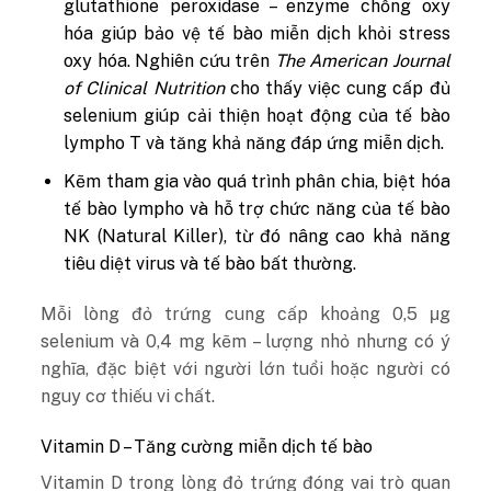
glutathione peroxidase – enzyme chống oxy
hóa giúp bảo vệ tế bào miễn dịch khỏi stress
oxy hóa. Nghiên cứu trên
The American Journal
of Clinical Nutrition
cho thấy việc cung cấp đủ
selenium giúp cải thiện hoạt động của tế bào
lympho T và tăng khả năng đáp ứng miễn dịch.
Kẽm tham gia vào quá trình phân chia, biệt hóa
tế bào lympho và hỗ trợ chức năng của tế bào
NK (Natural Killer), từ đó nâng cao khả năng
tiêu diệt virus và tế bào bất thường.
Mỗi lòng đỏ trứng cung cấp khoảng 0,5 μg
selenium và 0,4 mg kẽm – lượng nhỏ nhưng có ý
nghĩa, đặc biệt với người lớn tuổi hoặc người có
nguy cơ thiếu vi chất.
Vitamin D – Tăng cường miễn dịch tế bào
Vitamin D trong lòng đỏ trứng đóng vai trò quan