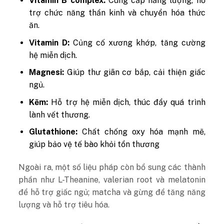
Vitamin B complex:
Cung cấp năng lượng, hỗ
trợ chức năng thần kinh và chuyển hóa thức
ăn.
Vitamin D:
Củng cố xương khớp, tăng cường
hệ miễn dịch.
Magnesi:
Giúp thư giãn cơ bắp, cải thiện giấc
ngủ.
Kẽm:
Hỗ trợ hệ miễn dịch, thúc đẩy quá trình
lành vết thương.
Glutathione:
Chất chống oxy hóa mạnh mẽ,
giúp bảo vệ tế bào khỏi tổn thương
Ngoài ra, một số liệu pháp còn bổ sung các thành
phần như L-Theanine, valerian root và melatonin
để hỗ trợ giấc ngủ; matcha và gừng để tăng năng
lượng và hỗ trợ tiêu hóa.