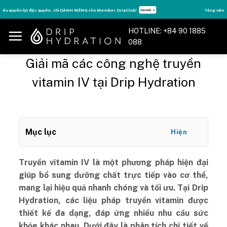
Skip
Tăng năng lượng - sống đỉnh cao với thẻ Vitamin Drip Membership.
Xem ngay ➝
to
content
HOTLINE: +84 90 1885
088
Giải mã các công nghệ truyền
vitamin IV tại Drip Hydration
Mục lục
Hiện
Truyền vitamin IV là một phương pháp hiện đại
giúp bổ sung dưỡng chất trực tiếp vào cơ thể,
mang lại hiệu quả nhanh chóng và tối ưu. Tại Drip
Hydration, các liệu pháp truyền vitamin được
thiết kế đa dạng, đáp ứng nhiều nhu cầu sức
khỏe khác nhau. Dưới đây là phân tích chi tiết về