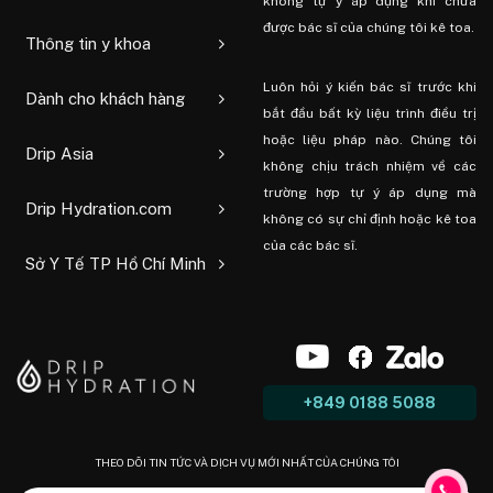
không tự ý áp dụng khi chưa
được bác sĩ của chúng tôi kê toa.
Thông tin y khoa
Luôn hỏi ý kiến ​​bác sĩ trước khi
Dành cho khách hàng
bắt đầu bất kỳ liệu trình điều trị
hoặc liệu pháp nào. Chúng tôi
Drip Asia
không chịu trách nhiệm về các
trường hợp tự ý áp dụng mà
Drip Hydration.com
không có sự chỉ định hoặc kê toa
của các bác sĩ.
Sở Y Tế TP Hồ Chí Minh
+849 0188 5088
THEO DÕI TIN TỨC VÀ DỊCH VỤ MỚI NHẤT CỦA CHÚNG TÔI