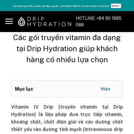
Skip
Tận hưởng nhiều quyền lợi độc quyền, chỉ DÀNH RIÊNG cho Member DripClub!
Chi tiết ➝
to
content
HOTLINE: +84 90 1885
088
Các gói truyền vitamin đa dạng
tại Drip Hydration giúp khách
hàng có nhiều lựa chọn
Mục lục
Hiện
Vitamin IV Drip (truyền vitamin tại Drip
Hydration) là liệu pháp đưa trực tiếp vitamin,
khoáng chất, chất điện giải và các dưỡng chất
thiết yếu vào đường tĩnh mạch (intravenous drip