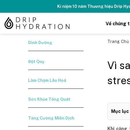
Skip
Kỉ niệm 10 năm Thương hiệu Drip H
to
content
Về chúng t
Trang Ch
Dinh Dưỡng
Đột Quỵ
Vì s
stre
Làm Chậm Lão Hoá
Sức Khỏe Tổng Quát
Mục lục
Tăng Cường Miễn Dịch
Khi căng 