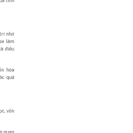
ủa tình
trí nhớ
se làm
là điều
ển hóa
ác quá
ọc, vốn
ên quan