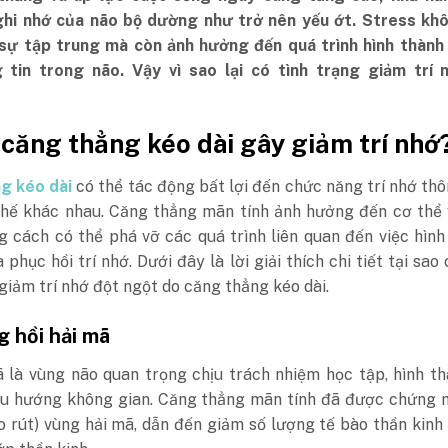
ghi nhớ của não bộ dường như trở nên yếu ớt. Stress khô
sự tập trung mà còn ảnh hưởng đến quá trình hình thành 
 tin trong não. Vậy vì sao lại có tình trạng giảm trí 
 căng thẳng kéo dài gây giảm trí nhớ
g kéo dài
có thể tác động bất lợi đến chức năng trí nhớ th
chế khác nhau. Căng thẳng mãn tính ảnh hưởng đến cơ thể 
 cách có thể phá vỡ các quá trình liên quan đến việc hình
 phục hồi trí nhớ. Dưới đây là lời giải thích chi tiết tại sao 
giảm trí nhớ đột ngột do căng thẳng kéo dài.
g hồi hải mã
 là vùng não quan trọng chịu trách nhiệm học tập, hình th
ều hướng không gian. Căng thẳng mãn tính đã được chứng m
o rút) vùng hải mã, dẫn đến giảm số lượng tế bào thần kinh