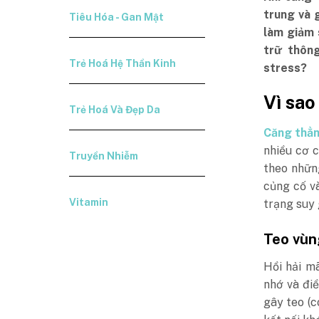
trung và 
Tiêu Hóa - Gan Mật
làm giảm 
trữ thông
Trẻ Hoá Hệ Thần Kinh
stress?
Vì sao
Trẻ Hoá Và Đẹp Da
Căng thẳn
nhiều cơ 
Truyền Nhiễm
theo những
củng cố và
Vitamin
trạng suy 
Teo vùn
Hồi hải mã
nhớ và đi
gây teo (c