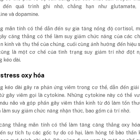
n đến quá trình ghi nhớ, chẳng hạn như glutamate,
ine và dopamine.
g mãn tính có thể dẫn đến sự gia tăng nồng độ cortisol, m
ây căng thẳng có thể làm suy giảm chức năng của các ch
n kinh và thụ thể của chúng, cuối cùng ảnh hưởng đến hiệu s
cũng là một cơ chế của tình trạng suy giảm trí nhớ đột n
 kéo dài.
 stress oxy hóa
g kéo dài gây ra phản ứng viêm trong cơ thể, dẫn đến giả
tử gây viêm gọi là cytokine. Những cytokine này có thể v
máu não và góp phần gây viêm thần kinh từ đó làm tổn thư
 làm suy giảm chức năng nhận thức, bao gồm cả trí nhớ.
 căng thẳng mãn tính có thể làm tăng căng thẳng oxy hóa
ến sự tích tụ các gốc tự do có hại, làm hỏng tế bào thần 