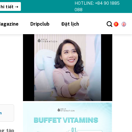
HOTLINE: +84 90 1885
hi tiết ➝
088
agazine
Dripclub
Đặt lịch
n
ng tập