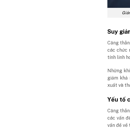
Giảm
Suy giả
Căng thẳng
các chức n
tính linh 
Những khi
giảm khả 
xuất và th
Yếu tố 
Căng thẳng
các vấn đ
vấn đề về t