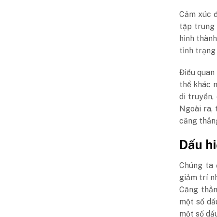
Cảm xúc đ
tập trung 
hình thành
tình trạng
Điều quan 
thể khác n
di truyền,
Ngoài ra, 
căng thẳn
Dấu hi
Chúng ta 
giảm trí n
Căng thẳn
một số dấu
một số dấu