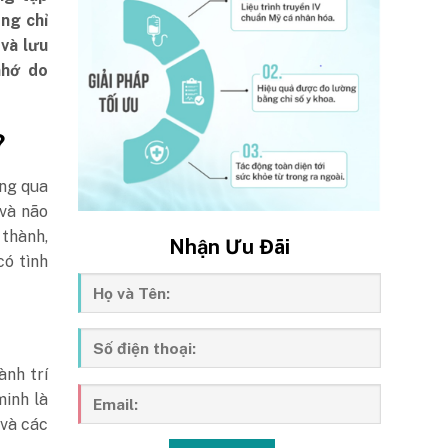
ng chỉ
và lưu
nhớ do
?
ông qua
và não
 thành,
Nhận Ưu Đãi
có tình
ành trí
inh là
 và các