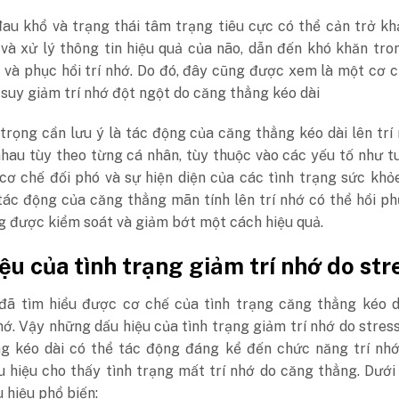
au khổ và trạng thái tâm trạng tiêu cực có thể cản trở k
và xử lý thông tin hiệu quả của não, dẫn đến khó khăn tro
 và phục hồi trí nhớ. Do đó, đây cũng được xem là một cơ 
 suy giảm trí nhớ đột ngột do căng thẳng kéo dài
trọng cần lưu ý là tác động của căng thẳng kéo dài lên trí
hau tùy theo từng cá nhân, tùy thuộc vào các yếu tố như tu
 cơ chế đối phó và sự hiện diện của các tình trạng sức khỏ
tác động của căng thẳng mãn tính lên trí nhớ có thể hồi p
g được kiểm soát và giảm bớt một cách hiệu quả.
ệu của tình trạng giảm trí nhớ do str
đã tìm hiểu được cơ chế của tình trạng căng thẳng kéo d
hớ. Vậy những dấu hiệu của tình trạng giảm trí nhớ do stress
g kéo dài có thể tác động đáng kể đến chức năng trí nhớ
 hiệu cho thấy tình trạng mất trí nhớ do căng thẳng. Dưới
 hiệu phổ biến: