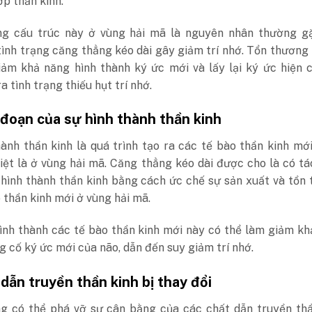
ớp thần kinh.
g cấu trúc này ở vùng hải mã là nguyên nhân thường gặ
tình trạng căng thẳng kéo dài gây giảm trí nhớ. Tổn thương
iảm khả năng hình thành ký ức mới và lấy lại ký ức hiện 
a tình trạng thiếu hụt trí nhớ.
 đoạn của sự hình thành thần kinh
ành thần kinh là quá trình tạo ra các tế bào thần kinh mớ
iệt là ở vùng hải mã. Căng thẳng kéo dài được cho là có t
hình thành thần kinh bằng cách ức chế sự sản xuất và tồn 
 thần kinh mới ở vùng hải mã.
ình thành các tế bào thần kinh mới này có thể làm giảm k
g cố ký ức mới của não, dẫn đến suy giảm trí nhớ.
ẫn truyền thần kinh bị thay đổi
g có thể phá vỡ sự cân bằng của các chất dẫn truyền thầ