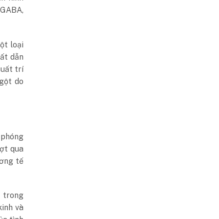
 GABA,
ột loại
ất dẫn
uất trí
gột do
i phóng
ượt qua
ơng tế
 trong
kinh và