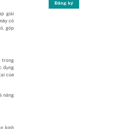
Đăng ký
p giải
 này có
có, góp
i trong
ác dụng
tại của
hả năng
n kinh