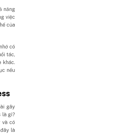
hả năng
ng việc
chế của
 nhớ có
ổi tác,
e khác.
hục nếu
ess
ài gây
 là gì?
 và có
 đây là