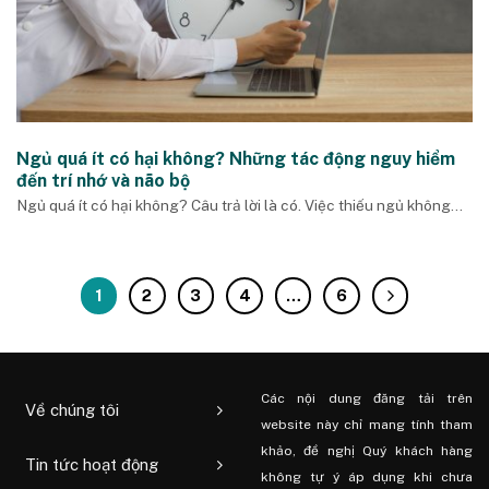
Ngủ quá ít có hại không? Những tác động nguy hiểm
đến trí nhớ và não bộ
Ngủ quá ít có hại không? Câu trả lời là có. Việc thiếu ngủ không...
1
2
3
4
…
6
Các nội dung đăng tải trên
Về chúng tôi
website này chỉ mang tính tham
khảo, đề nghị Quý khách hàng
Tin tức hoạt động
không tự ý áp dụng khi chưa