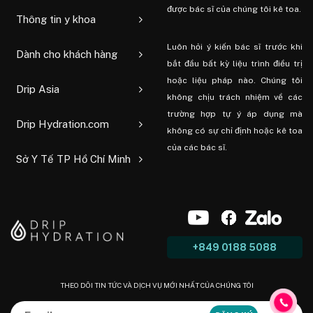
được bác sĩ của chúng tôi kê toa.
Thông tin y khoa
Luôn hỏi ý kiến ​​bác sĩ trước khi
Dành cho khách hàng
bắt đầu bất kỳ liệu trình điều trị
hoặc liệu pháp nào. Chúng tôi
Drip Asia
không chịu trách nhiệm về các
trường hợp tự ý áp dụng mà
Drip Hydration.com
không có sự chỉ định hoặc kê toa
của các bác sĩ.
Sở Y Tế TP Hồ Chí Minh
+849 0188 5088
THEO DÕI TIN TỨC VÀ DỊCH VỤ MỚI NHẤT CỦA CHÚNG TÔI