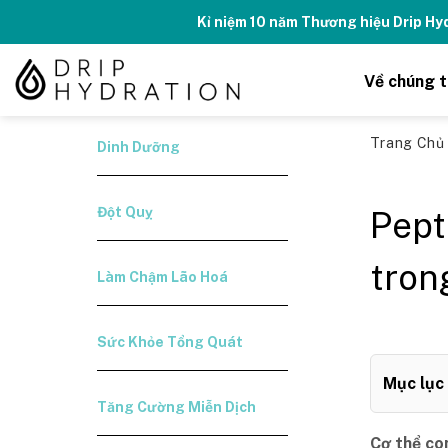
Skip
Kỉ niệm 10 năm Thương hiệu Drip H
to
content
Về chúng t
Trang Ch
Dinh Dưỡng
Đột Quỵ
Pept
tron
Làm Chậm Lão Hoá
Sức Khỏe Tổng Quát
Mục lục
Tăng Cường Miễn Dịch
Cơ thể con