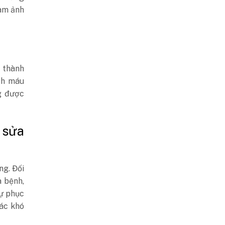
làm ảnh
h thành
ch máu
g được
 sửa
ng. Đối
a bệnh,
Sự phục
iác khó