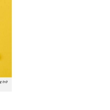
g trở