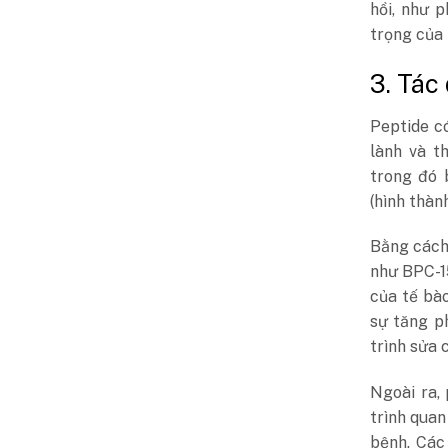
hồi, như 
trọng của 
3. Tác
Peptide có
lành và t
trong đó 
(hình thàn
Bằng cách 
như BPC-15
của tế bà
sự tăng p
trình sửa 
Ngoài ra,
trình quan
bệnh. Các