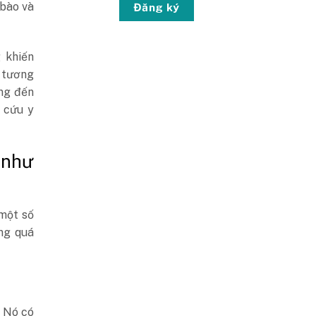
 bào và
Đăng ký
 khiến
h tương
ởng đến
 cứu y
 như
 một số
ng quá
. Nó có