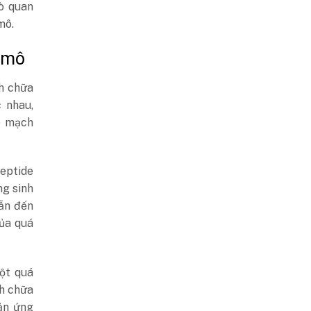
rò quan
mô.
 mô
nh chữa
 nhau,
o mạch
peptide
ng sinh
dẫn đến
của quá
một quá
nh chữa
ản ứng