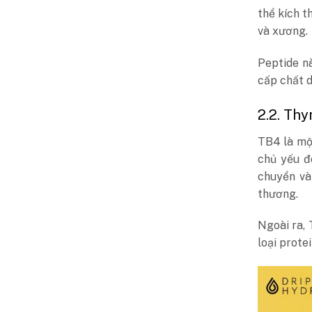
thể kích t
và xương.
Peptide n
cấp chất d
2.2. Th
TB4 là một
chủ yếu đ
chuyển và
thương.
Ngoài ra, 
loại prote