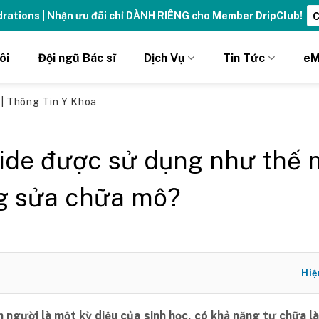
ydrations | Nhận ưu đãi chỉ DÀNH RIÊNG cho Member DripClub!
C
ôi
Đội ngũ Bác sĩ
Dịch Vụ
Tin Tức
eM
ủ
|
Thông Tin Y Khoa
ide được sử dụng như thế 
g sửa chữa mô?
Hiệ
 người là một kỳ diệu của sinh học, có khả năng tự chữa l