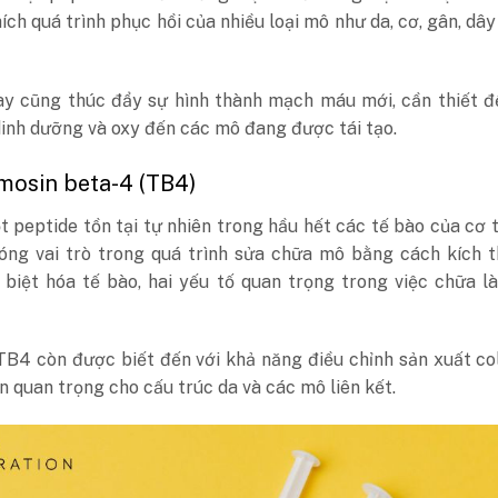
hích quá trình phục hồi của nhiều loại mô như da, cơ, gân, dâ
ày cũng thúc đẩy sự hình thành mạch máu mới, cần thiết đ
inh dưỡng và oxy đến các mô đang được tái tạo.
ymosin beta-4 (TB4)
 peptide tồn tại tự nhiên trong hầu hết các tế bào của cơ 
óng vai trò trong quá trình sửa chữa mô bằng cách kích t
 biệt hóa tế bào, hai yếu tố quan trọng trong việc chữa l
TB4 còn được biết đến với khả năng điều chỉnh sản xuất co
in quan trọng cho cấu trúc da và các mô liên kết.