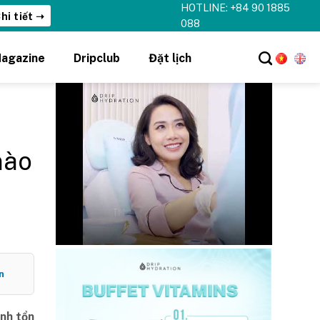
HOTLINE: +84 90 1885
hi tiết ➝
088
agazine
Dripclub
Đặt lịch
nào
n
ành tổn