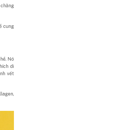
y chằng
ể cung
thể. Nó
hích di
ành vết
llagen,