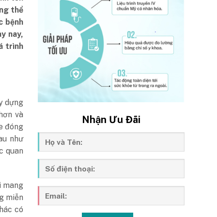
ng thể
c bệnh
ày nay,
á trình
ây dựng
 hơn và
Nhận Ưu Đãi
de đóng
hau như
ọc quan
ại mang
ng miễn
khác có