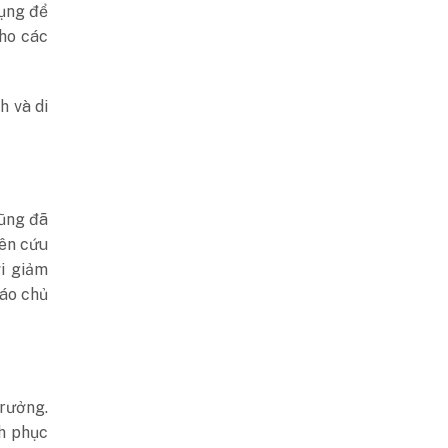
ụng để
ho các
h và di
cũng đã
iên cứu
ời giảm
cáo chủ
rưởng.
h phục