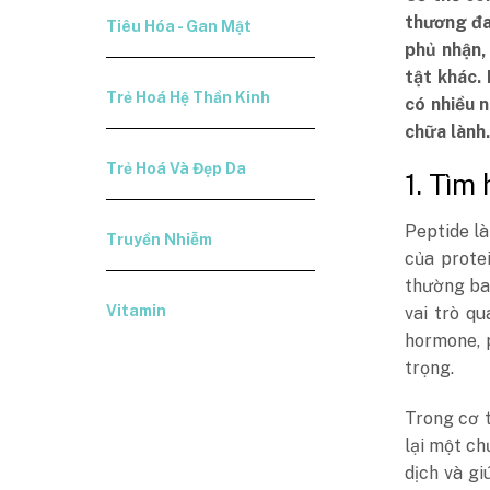
thương đa
Tiêu Hóa - Gan Mật
phủ nhận,
tật khác.
Trẻ Hoá Hệ Thần Kinh
có nhiều 
chữa lành.
Trẻ Hoá Và Đẹp Da
1. Tìm
Peptide là
Truyền Nhiễm
của prote
thường ba
Vitamin
vai trò q
hormone, p
trọng.
Trong cơ t
lại một ch
dịch và gi