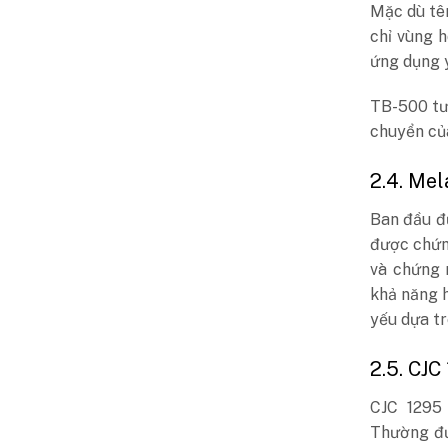
Mặc dù tê
chỉ vùng 
ứng dụng y
TB-500 tươ
chuyển của
2.4. Mel
Ban đầu đư
được chứn
và chứng 
khả năng h
yếu dựa tr
2.5. CJC
CJC 1295
Thường đư