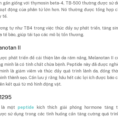
n gần giống với thymosin beta-4, TB-500 thường được sử d
hoạt động của phân tử lớn hơn. Nó thường được tổng hợp c
 tế.
ng tự như TB4 trong việc thúc đẩy sự phát triển, tăng sin
 tế bào, giúp tái tạo các mô bị tổn thương.
anotan II
ợc phát triển để cải thiện làn da rám nắng, Melanotan II 
g minh là có tính chất chữa bệnh. Peptide này đã được ngh
minh là giảm viêm và thúc đẩy quá trình lành da, đồng th
ình thành sẹo. Cần lưu ý rằng hầu hết các lợi ích được báo 
ên kết quả từ mô hình động vật.
 1295
 là một
peptide
kích thích giải phóng hormone tăng t
ợc sử dụng trong các tình huống cần tăng cường quá trìn