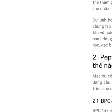
thể tham g
sửa chữa 
Sự linh h
chúng trở
tác với c
hoạt động
học, đặc b
2. Pe
thế nà
Mặc dù có
đáng chú 
trình sửa 
2.1. BPC
BPC-157 l