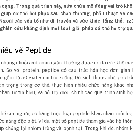
 dạng. Trong quá trình này, sửa chữa mô đóng vai trò khô
 giúp cơ thể hồi phục sau chấn thương, phẫu thuật và cá
 Ngoài các yếu tố như di truyền và sức khỏe tổng thể, ng
nghiên cứu khẳng định một loạt giải pháp có thể hỗ trợ qu
 hiểu về Peptide
 những chuỗi axit amin ngắn, thường được coi là các khối x
in. So với protein, peptide có cấu trúc hóa học đơn giản
o gồm từ 50 axit amin trở xuống. Dù kích thước nhỏ, pepti
uan trọng trong cơ thể, thực hiện nhiều chức năng khác n
hân tử tín hiệu, và hỗ trợ điều chỉnh các quá trình sinh h
hể con người, có hàng triệu loại peptide khác nhau, mỗi lo
ức năng đặc biệt. Ví dụ, một số peptide tham gia vào hệ thố
úp chống lại nhiễm trùng và bệnh tật. Trong khi đó, nhóm 