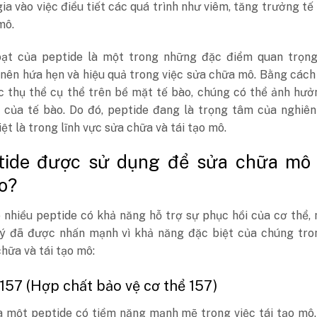
ia vào việc điều tiết các quá trình như viêm, tăng trưởng tế
mô.
oạt của peptide là một trong những đặc điểm quan trọng
 nên hứa hẹn và hiệu quả trong việc sửa chữa mô. Bằng các
ác thụ thể cụ thể trên bề mặt tế bào, chúng có thể ảnh hư
 của tế bào. Do đó, peptide đang là trọng tâm của nghiên
iệt là trong lĩnh vực sửa chữa và tái tạo mô.
ptide được sử dụng để sửa chữa mô
o?
 nhiều peptide có khả năng hỗ trợ sự phục hồi của cơ thể,
ý đã được nhấn mạnh vì khả năng đặc biệt của chúng tro
chữa và tái tạo mô:
-157 (Hợp chất bảo vệ cơ thể 157)
à một peptide có tiềm năng mạnh mẽ trong việc tái tạo mô