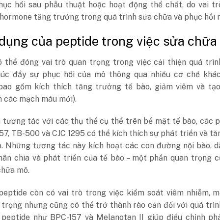
phục hồi sau phẫu thuật hoặc hoạt động thể chất, do vai t
hormone tăng trưởng trong quá trình sửa chữa và phục hồi 
 dụng của peptide trong việc sửa chữa
 thể đóng vai trò quan trọng trong việc cải thiện quá trì
húc đẩy sự phục hồi của mô thông qua nhiều cơ chế khác
bao gồm kích thích tăng trưởng tế bào, giảm viêm và tạ
h các mạch máu mới).
tương tác với các thụ thể cụ thể trên bề mặt tế bào, các 
7, TB-500 và CJC 1295 có thể kích thích sự phát triển và tă
o. Những tương tác này kích hoạt các con đường nội bào, 
hân chia và phát triển của tế bào – một phần quan trọng 
chữa mô.
 peptide còn có vai trò trong việc kiểm soát viêm nhiễm, 
 trọng nhưng cũng có thể trở thành rào cản đối với quá trì
 peptide như BPC-157 và Melanotan II giúp điều chỉnh ph