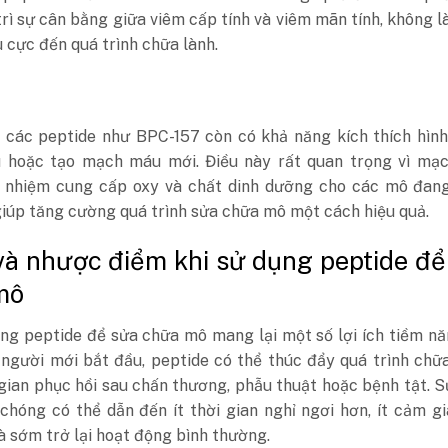
trì sự cân bằng giữa viêm cấp tính và viêm mãn tính, không 
 cực đến quá trình chữa lành.
, các peptide như BPC-157 còn có khả năng kích thích hìn
hoặc tạo mạch máu mới. Điều này rất quan trọng vì mạ
h nhiệm cung cấp oxy và chất dinh dưỡng cho các mô đan
giúp tăng cường quá trình sửa chữa mô một cách hiệu quả.
và nhược điểm khi sử dụng peptide để
mô
ng peptide để sửa chữa mô mang lại một số lợi ích tiềm nă
 người mới bắt đầu, peptide có thể thúc đẩy quá trình chữ
gian phục hồi sau chấn thương, phẫu thuật hoặc bệnh tật. 
chóng có thể dẫn đến ít thời gian nghỉ ngơi hơn, ít cảm g
à sớm trở lại hoạt động bình thường.