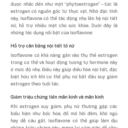
được nhắc đến như một “phytoestrogen” – tức là
estrogen có nguồn gốc từ thực vật. Nhờ đặc tính
này, Isoflavone có thể tác động nhẹ lên hệ nội tiết
nữ, hỗ trợ nhiều mặt cho sức khỏe. Dưới đây là
những tác dụng nổi bật của Isoflavone:
Hỗ trợ cân bằng nội tiết tố nữ
Isoflavone có khả năng gắn vào thụ thể estrogen
trong cơ thể và hoạt động tương tự hormone này
ở mức độ nhẹ. Điều này giúp điều hòa nội tiết, đặc
biệt hữu ích khi cơ thể phụ nữ bắt đầu suy giảm
estrogen theo tuổi tác.
Giảm triệu chứng tiền mãn kinh và mãn kinh
Khi estrogen suy giảm, phụ nữ thường gặp các
biểu hiện như bốc hỏa, đổ mồ hôi đêm, khó ngủ
hay dễ cáu gắt. Isoflavone có thể giúp làm dịu
những triệu chứng này, mang lại cảm giác dễ chịu