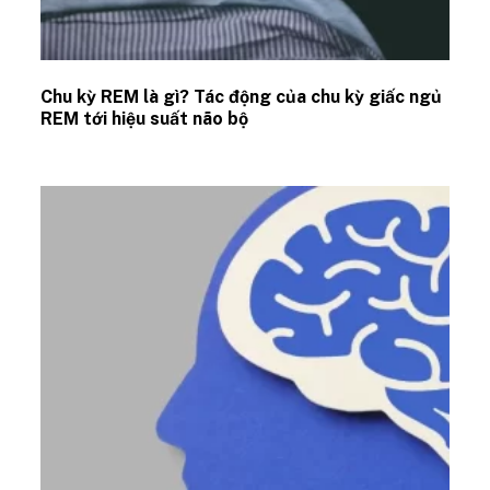
Chu kỳ REM là gì? Tác động của chu kỳ giấc ngủ
REM tới hiệu suất não bộ