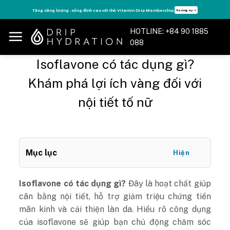
Skip
Tăng năng lượng - sống đỉnh cao với thẻ Vitamin Drip Membership.
Xem ngay ➝
to
content
HOTLINE: +84 90 1885
088
Isoflavone có tác dụng gì?
Khám phá lợi ích vàng đối với
nội tiết tố nữ
Mục lục
Hiện
Isoflavone có tác dụng gì?
Đây là hoạt chất giúp
cân bằng nội tiết, hỗ trợ giảm triệu chứng tiền
mãn kinh và cải thiện làn da. Hiểu rõ công dụng
của isoflavone sẽ giúp bạn chủ động chăm sóc