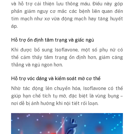
và hỗ trợ cải thiện lưu thông máu. Điều này góp
phần giảm nguy cơ mắc các bệnh liên quan đến
tim mạch như xơ vữa động mạch hay tăng huyết
áp.
Hỗ trợ ổn định tâm trạng và giấc ngủ
Khi được bổ sung Isoflavone, một số phụ nữ có
thể cảm thấy tâm trạng ổn định hơn, giảm căng
thẳng và ngủ ngon hơn.
Hỗ trợ vóc dáng và kiểm soát mỡ cơ thể
Nhờ tác động lên chuyển hóa, Isoflavone có thể
giúp hạn chế tích tụ mỡ, đặc biệt là vùng bụng –
nơi dễ bị ảnh hưởng khi nội tiết rối loạn.