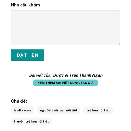
Nhu cầu khám
Bài viết của:
Dược sĩ Trần Thanh Ngân
XEM THÊM BÀI VIẾT CÙNG TÁC GIẢ
Chủ đề:
Isoflavone
người bị rối loạn nội tiết
trẻ hoá nội tiết
truyền trẻ hóa nội tiết