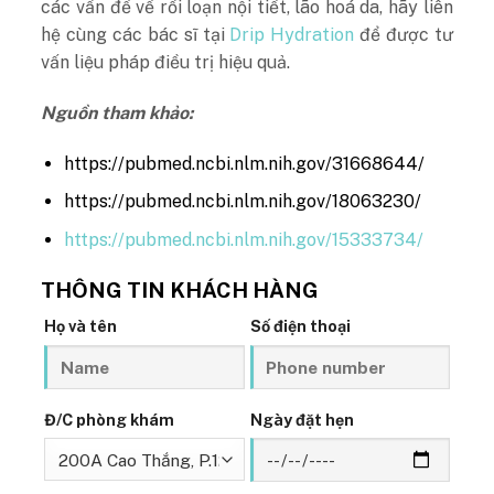
các vấn đề về rối loạn nội tiết, lão hoá da, hãy liên
hệ cùng các bác sĩ tại
Drip Hydration
để được tư
vấn liệu pháp điều trị hiệu quả.
Nguồn tham khảo:
https://pubmed.ncbi.nlm.nih.gov/31668644/
https://pubmed.ncbi.nlm.nih.gov/18063230/
https://pubmed.ncbi.nlm.nih.gov/15333734/
THÔNG TIN KHÁCH HÀNG
Họ và tên
Số điện thoại
Đ/C phòng khám
Ngày đặt hẹn