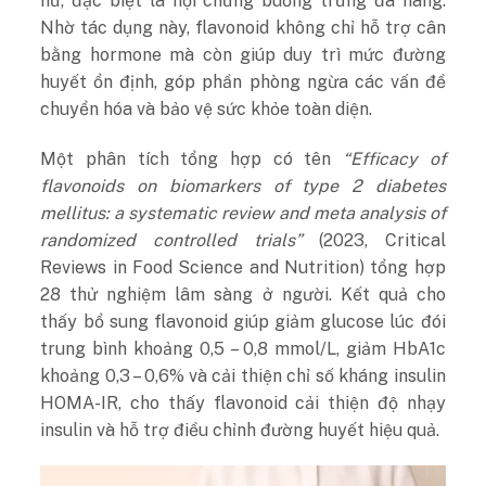
nữ, đặc biệt là hội chứng buồng trứng đa nang.
Nhờ tác dụng này, flavonoid không chỉ hỗ trợ cân
bằng hormone mà còn giúp duy trì mức đường
huyết ổn định, góp phần phòng ngừa các vấn đề
chuyển hóa và bảo vệ sức khỏe toàn diện.
Một phân tích tổng hợp có tên
“Efficacy of
flavonoids on biomarkers of type 2 diabetes
mellitus: a systematic review and meta analysis of
randomized controlled trials”
(2023, Critical
Reviews in Food Science and Nutrition) tổng hợp
28 thử nghiệm lâm sàng ở người. Kết quả cho
thấy bổ sung flavonoid giúp giảm glucose lúc đói
trung bình khoảng 0,5 – 0,8 mmol/L, giảm HbA1c
khoảng 0,3 – 0,6% và cải thiện chỉ số kháng insulin
HOMA-IR, cho thấy flavonoid cải thiện độ nhạy
insulin và hỗ trợ điều chỉnh đường huyết hiệu quả.