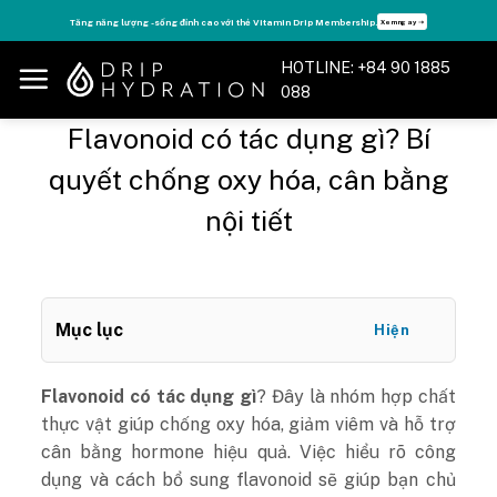
Skip
Tăng năng lượng - sống đỉnh cao với thẻ Vitamin Drip Membership.
Xem ngay ➝
to
content
HOTLINE: +84 90 1885
088
Flavonoid có tác dụng gì? Bí
quyết chống oxy hóa, cân bằng
nội tiết
Mục lục
Hiện
Flavonoid có tác dụng gì
? Đây là nhóm hợp chất
thực vật giúp chống oxy hóa, giảm viêm và hỗ trợ
cân bằng hormone hiệu quả. Việc hiểu rõ công
dụng và cách bổ sung flavonoid sẽ giúp bạn chủ