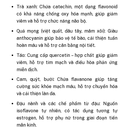
Trà xanh
: Chứa catechin, một dạng flavonoid
có khả năng chống oxy hóa mạnh, giúp giảm
viêm và hỗ trợ chức năng não bộ.
Quả mọng (việt quất, dâu tây, mâm xôi)
: Giàu
anthocyanin giúp bảo vệ tế bào, cải thiện tuần
hoàn máu và hỗ trợ cân bằng nội tiết.
Táo:
Cung cấp quercetin – hợp chất giúp giảm
viêm, hỗ trợ tim mạch và điều hòa phản ứng
miễn dịch.
Cam, quýt, bưởi:
Chứa flavanone giúp tăng
cường sức khỏe mạch máu, hỗ trợ chuyển hóa
và cải thiện làn da.
Đậu nành và các chế phẩm từ đậu:
Nguồn
isoflavone tự nhiên, có tác dụng tương tự
estrogen, hỗ trợ phụ nữ trong giai đoạn tiền
mãn kinh.