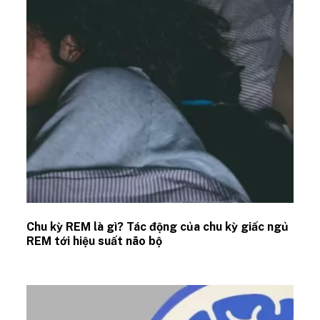
Chu kỳ REM là gì? Tác động của chu kỳ giấc ngủ
REM tới hiệu suất não bộ