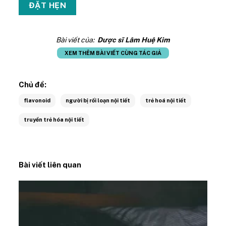
Bài viết của:
Dược sĩ Lâm Huệ Kim
XEM THÊM BÀI VIẾT CÙNG TÁC GIẢ
Chủ đề:
flavonoid
người bị rối loạn nội tiết
trẻ hoá nội tiết
truyền trẻ hóa nội tiết
Bài viết liên quan