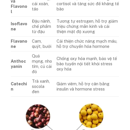
và
cải xoăn,
cortisol và tăng sức đề kháng tế
Flavono
táo
bào
l
Đậu nành,
Tương tự estrogen, hỗ trợ giảm
Isoflavo
chế phẩm
triệu chứng mãn kinh và cải
ne
từ đậu
thiện mật độ xương
Flavano
Cam,
Cải thiện chức năng mạch máu,
ne
quýt, bưởi
hỗ trợ chuyển hóa hormone
Quả
Chống oxy hóa mạnh, bảo vệ tế
Anthoc
mọng, nho
bào tuyến nội tiết khỏi stress
yanin
tím, củ cải
oxy hóa
đỏ
Trà xanh,
Catechi
Giảm viêm, hỗ trợ cân bằng
socola
n
insulin và hormone stress
đen