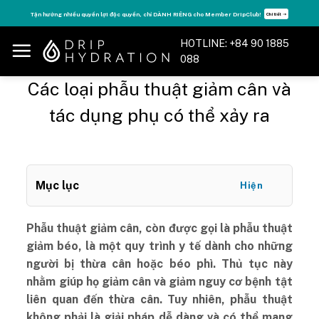
Skip
Tận hưởng nhiều quyền lợi độc quyền, chỉ DÀNH RIÊNG cho Member DripClub!
Chi tiết ➝
to
content
HOTLINE: +84 90 1885
088
Các loại phẫu thuật giảm cân và
tác dụng phụ có thể xảy ra
Mục lục
Hiện
Phẫu thuật giảm cân, còn được gọi là phẫu thuật
giảm béo, là một quy trình y tế dành cho những
người bị thừa cân hoặc béo phì. Thủ tục này
nhằm giúp họ giảm cân và giảm nguy cơ bệnh tật
liên quan đến thừa cân. Tuy nhiên, phẫu thuật
không phải là giải pháp dễ dàng và có thể mang