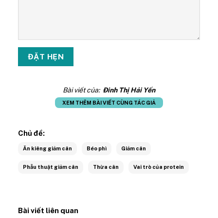
Bài viết của:
Đinh Thị Hải Yến
XEM THÊM BÀI VIẾT CÙNG TÁC GIẢ
Chủ đề:
Ăn kiêng giảm cân
Béo phì
Giảm cân
Phẫu thuật giảm cân
Thừa cân
Vai trò của protein
Bài viết liên quan