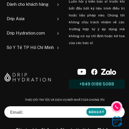
Luôn hỏi ý kiến ​​bác sĩ trước khi
Dành cho khách hàng
bắt đầu bất kỳ liệu trình điều trị
hoặc liệu pháp nào. Chúng tôi
Drip Asia
không chịu trách nhiệm về các
trường hợp tự ý áp dụng mà
Drip Hydration.com
không có sự chỉ định hoặc kê toa
của các bác sĩ.
Sở Y Tế TP Hồ Chí Minh
+849 0188 5088
THEO DÕI TIN TỨC VÀ DỊCH VỤ MỚI NHẤT CỦA CHÚNG TÔI