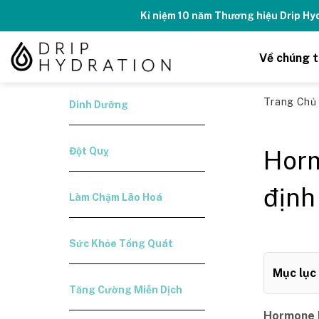
Skip
Kỉ niệm 10 năm Thương hiệu Drip H
to
content
Về chúng t
Trang Ch
Dinh Dưỡng
Đột Quỵ
Horm
định
Làm Chậm Lão Hoá
Sức Khỏe Tổng Quát
Mục lục
Tăng Cường Miễn Dịch
Hormone