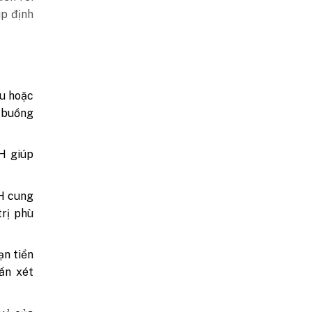
úp định
ều hoặc
 buồng
H giúp
H cung
rị phù
ạn tiền
ần xét