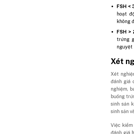
FSH < 
hoạt đ
không đ
FSH > 2
trứng 
nguyệt 
Xét ng
Xét nghi
đánh giá 
nghiệm, bá
buồng trứn
sinh sản k
sinh sản v
Việc kiểm
đánh giá 