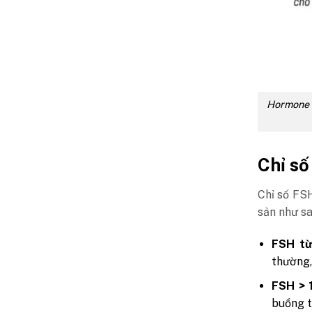
Hormone F
Chỉ số
Chỉ số FS
sản như s
FSH từ
thường,
FSH > 
buồng t