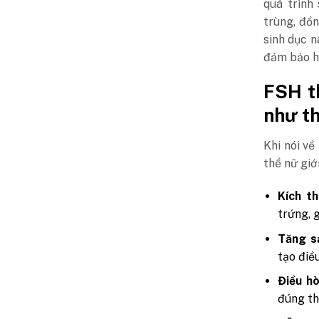
quá trình
trùng, đồn
sinh dục 
đảm bảo ho
FSH th
như t
Khi nói về
thể nữ giớ
Kích th
trứng, 
Tăng s
tạo điề
Điều h
đúng th