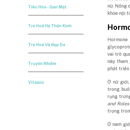
nữ. Nồng 
Tiêu Hóa - Gan Mật
khỏe nội ti
Hormo
Trẻ Hoá Hệ Thần Kinh
Hormone 
Trẻ Hoá Và Đẹp Da
glycoprot
vai trò q
này tham g
Truyền Nhiễm
phát triển
Ở nữ giới
Vitamin
trong buồ
rụng trứn
and Roles 
trọng tron
Ở nam giới