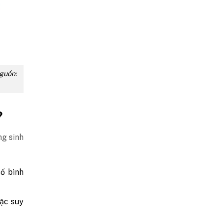
guồn:
?
ng sinh
ố bình
ặc suy