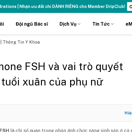
ydrations | Nhận ưu đãi chỉ DÀNH RIÊNG cho Member DripClub!
C
ôi
Đội ngũ Bác sĩ
Dịch Vụ
Tin Tức
eM
ủ
|
Thông Tin Y Khoa
one FSH và vai trò quyết
 tuổi xuân của phụ nữ
Hiệ
 FSH
là chỉ số quan trọng phản ánh chức năng sinh sản ở cả