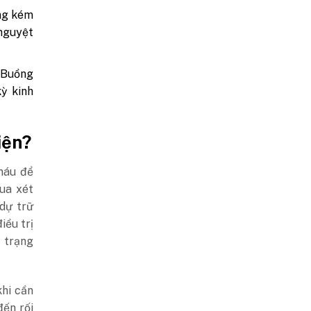
ứng kém
nguyệt
Buồng
ỳ kinh
iện?
máu để
ua xét
 dự trữ
iều trị
h trạng
hi cần
đến rối