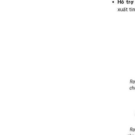
Hỗ trợ 
xuất ti