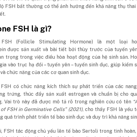
độ FSH bất thường có thể ảnh hưởng đến khả năng thụ thai
ết.
ne FSH là gì?
FSH (Follicle Stimulating Hormone) là một loại h
ein được sản xuất và bài tiết bởi thùy trước của tuyến yê
uan trọng trong việc điều hòa hoạt động của hệ sinh sản. 
ia vào trục hạ đồi – tuyến yên – tuyến sinh dục, giúp kiểm 
 và chức năng của các cơ quan sinh dục.
, FSH có chức năng kích thích sự phát triển của các nang
ng trứng, thúc đẩy sản xuất estrogen và chuẩn bị cho quá
g. Vai trò này đã được mô tả rõ trong nghiên cứu có tên
“
of FSH in Germinative Cells”
(2021)
, cho thấy FSH là yếu 
g quá trình phát triển tế bào sinh dục và duy trì khả năng sin
, FSH tác động chủ yếu lên tế bào Sertoli trong tinh hoàn,