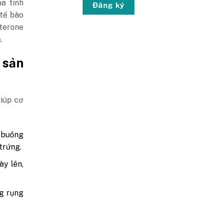
ủa tinh
Đăng ký
 tế bào
terone
.
 sản
giúp cơ
 buồng
trứng.
y lên,
g rụng