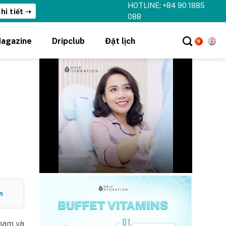
HOTLINE: +84 90 1885
hi tiết ➝
088
agazine
Dripclub
Đặt lịch
n
 nam và