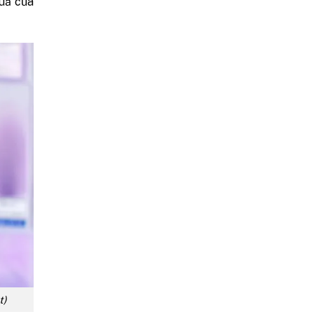
quả của
t)