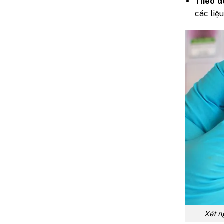
Theo dõ
các liệ
Xét n