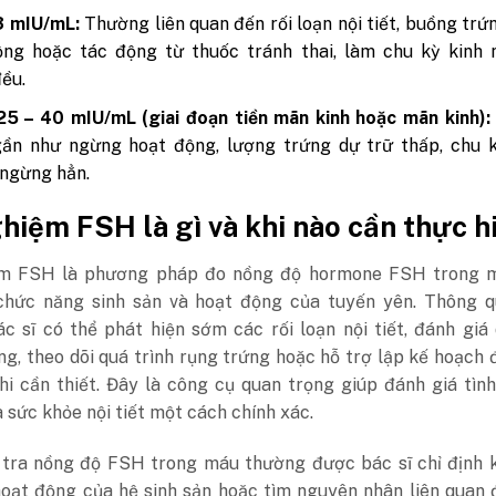
3 mIU/mL:
Thường liên quan đến rối loạn nội tiết, buồng tr
ộng hoặc tác động từ thuốc tránh thai, làm chu kỳ kinh 
ều.
5 – 40 mIU/mL (giai đoạn tiền mãn kinh hoặc mãn kinh):
gần như ngừng hoạt động, lượng trứng dự trữ thấp, chu k
ngừng hẳn.
hiệm FSH là gì và khi nào cần thực h
ệm FSH là phương pháp đo nồng độ hormone FSH trong 
chức năng sinh sản và hoạt động của tuyến yên.
Thông q
c sĩ có thể phát hiện sớm các rối loạn nội tiết, đánh giá
g, theo dõi quá trình rụng trứng hoặc hỗ trợ lập kế hoạch đ
hi cần thiết. Đây là công cụ quan trọng giúp đánh giá tìn
à sức khỏe nội tiết một cách chính xác.
 tra nồng độ FSH trong máu thường được bác sĩ chỉ định k
hoạt động của hệ sinh sản hoặc tìm nguyên nhân liên quan 