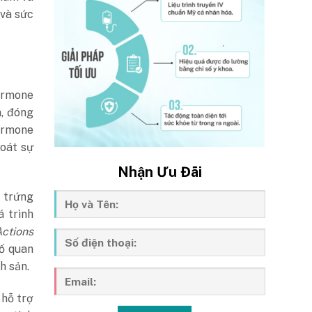
 và sức
ormone
n, đóng
Hormone
soát sự
Nhận Ưu Đãi
 trứng
 trình
Actions
tố quan
h sản.
 hỗ trợ