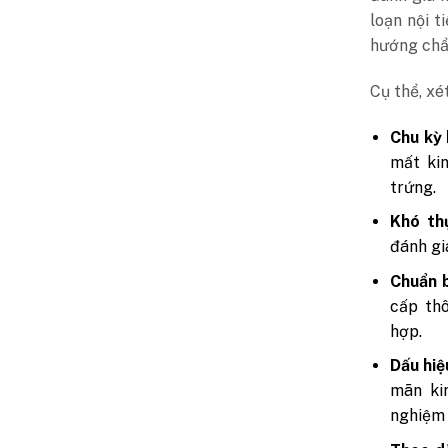
loạn nội t
hướng chẩ
Cụ thể, x
Chu kỳ 
mất ki
trứng.
Khó thụ
đánh gi
Chuẩn b
cấp thô
hợp.
Dấu hiệ
mãn ki
nghiệm 