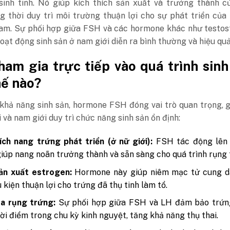
 sinh tinh. Nó giúp kích thích sản xuất và trưởng thành c
g thời duy trì môi trường thuận lợi cho sự phát triển của
nam. Sự phối hợp giữa FSH và các hormone khác như testos
ạt động sinh sản ở nam giới diễn ra bình thường và hiệu quả
am gia trực tiếp vào quá trình sinh
hế nào?
 khả năng sinh sản, hormone FSH đóng vai trò quan trọng, 
i và nam giới duy trì chức năng sinh sản ổn định:
ích nang trứng phát triển (ở nữ giới):
FSH tác động lên
giúp nang noãn trưởng thành và sẵn sàng cho quá trình rụng 
ản xuất estrogen:
Hormone này giúp niêm mạc tử cung dà
u kiện thuận lợi cho trứng đã thụ tinh làm tổ.
òa rụng trứng:
Sự phối hợp giữa FSH và LH đảm bảo trứn
ời điểm trong chu kỳ kinh nguyệt, tăng khả năng thụ thai.