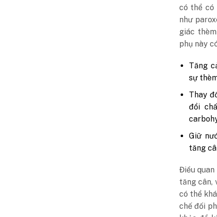
có thể có
như parox
giác thèm
phụ này c
Tăng cả
sự thèm
Thay đổ
đổi ch
carbohy
Giữ nư
tăng câ
Điều quan 
tăng cân, 
có thể khá
chế đối p