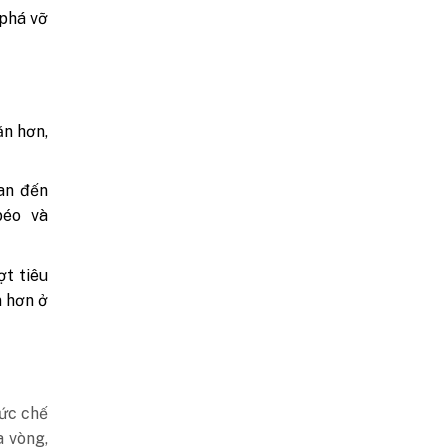
 phá vỡ
ăn hơn,
an đến
béo và
ợt tiêu
n hơn ở
 ức chế
a vòng,