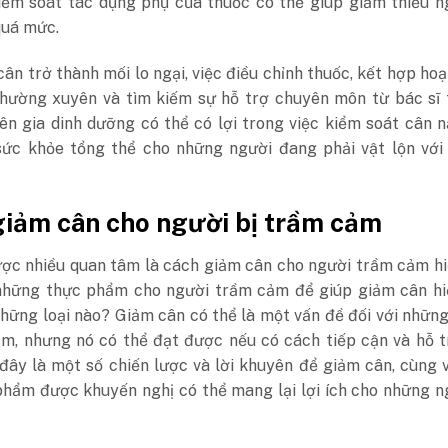
iểm soát tác dụng phụ của thuốc có thể giúp giảm thiểu n
quá mức.
ân trở thành mối lo ngại, việc điều chỉnh thuốc, kết hợp ho
thường xuyên và tìm kiếm sự hỗ trợ chuyên môn từ bác sĩ t
ên gia dinh dưỡng có thể có lợi trong việc kiểm soát cân 
 sức khỏe tổng thể cho những người đang phải vật lộn với
giảm cân cho người bị trầm cảm
ược nhiều quan tâm là cách giảm cân cho người trầm cảm h
 những thực phẩm cho người trầm cảm để giúp giảm cân hi
hững loại nào? Giảm cân có thể là một vấn đề đối với nhữn
ảm, nhưng nó có thể đạt được nếu có cách tiếp cận và hỗ 
đây là một số chiến lược và lời khuyên để giảm cân, cùng 
phẩm được khuyến nghị có thể mang lại lợi ích cho những n