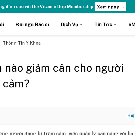
ng đỉnh cao với thẻ Vitamin Drip Membership.
Xem ngay ➝
ôi
Đội ngũ Bác sĩ
Dịch Vụ
Tin Tức
eM
ủ
|
Thông Tin Y Khoa
 nào giảm cân cho người
 cảm?
Hiệ
hững người đang bị trầm cảm, việc quản lý cân nặng với họ