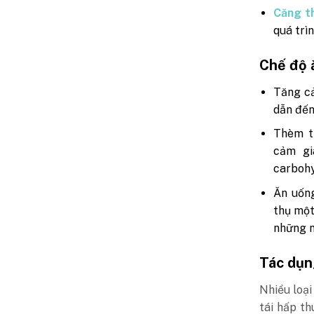
Căng t
quá trì
Chế độ 
Tăng cả
dẫn đến
Thèm t
cảm gi
carbohy
Ăn uống
thụ một
những n
Tác dụn
Nhiều loạ
tái hấp t