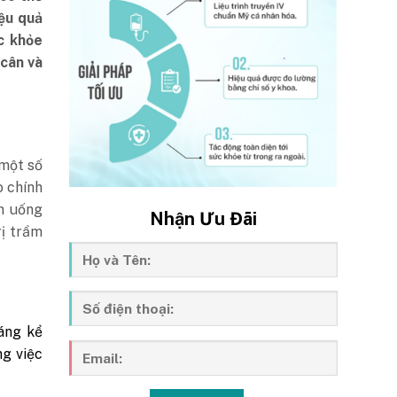
iệu quả
c khỏe
 cân và
 một số
o chính
n uống
Nhận Ưu Đãi
rị trầm
áng kể
g việc