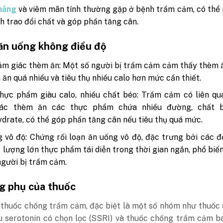
hẳng
và viêm mãn tính thường gặp ở bệnh trầm cảm, có thể
nh trao đổi chất và góp phần tăng cân.
ăn uống không điều độ
m giác thèm ăn: Một số người bị trầm cảm cảm thấy thèm 
 ăn quá nhiều và tiêu thụ nhiều calo hơn mức cần thiết.
hực phẩm giàu calo, nhiều chất béo: Trầm cảm có liên qu
ác thèm ăn các thực phẩm chứa nhiều đường, chất 
drate, có thể góp phần tăng cân nếu tiêu thụ quá mức.
 vô độ: Chứng rối loạn ăn uống vô độ, đặc trưng bởi các đ
 lượng lớn thực phẩm tái diễn trong thời gian ngắn, phổ biế
gười bị trầm cảm.
g phụ của thuốc
i thuốc chống trầm cảm, đặc biệt là một số nhóm như thuốc
hu serotonin có chọn lọc (SSRI) và thuốc chống trầm cảm b