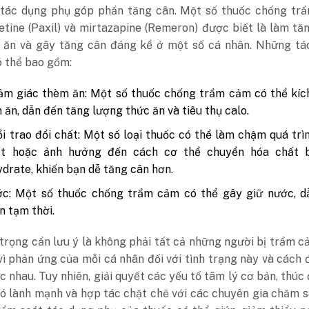
 tác dụng phụ góp phần tăng cân. Một số thuốc chống tr
etine (Paxil) và mirtazapine (Remeron) được biết là làm t
 ăn và gây tăng cân đáng kể ở một số cá nhân. Những tá
ó thể bao gồm:
m giác thèm ăn: Một số thuốc chống trầm cảm có thể kích
 ăn, dẫn đến tăng lượng thức ăn và tiêu thụ calo.
i trao đổi chất: Một số loại thuốc có thể làm chậm quá trì
ất hoặc ảnh hưởng đến cách cơ thể chuyển hóa chất 
drate, khiến bạn dễ tăng cân hơn.
ớc: Một số thuốc chống trầm cảm có thể gây giữ nước, d
n tạm thời.
trọng cần lưu ý là không phải tất cả những người bị trầm 
vì phản ứng của mỗi cá nhân đối với tình trạng này và cách đ
c nhau. Tuy nhiên, giải quyết các yếu tố tâm lý cơ bản, thúc
hó lành mạnh và hợp tác chặt chẽ với các chuyên gia chăm 