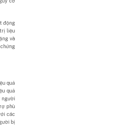
guy cơ
ạt động
rị liệu
nặng và
 chứng
iệu quả
ệu quả
g người
trợ phù
với các
gười bị