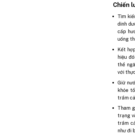
Chiến l
Tìm kiế
dinh dư
cấp hướ
uống th
Kết hợp
hiệu đó
thể ngă
với thự
Giữ nướ
khỏe tổ
trầm cả
Tham gi
trạng v
trầm cả
như đi 