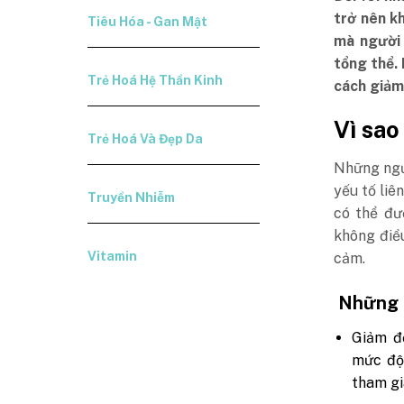
trở nên k
Tiêu Hóa - Gan Mật
mà người 
tổng thể.
Trẻ Hoá Hệ Thần Kinh
cách giảm
Vì sa
Trẻ Hoá Và Đẹp Da
Những ngư
yếu tố liê
Truyền Nhiễm
có thể đư
không điề
Vitamin
cảm.
Những t
Giảm đ
mức độ 
tham gi