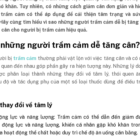
hó khăn. Tuy nhiên, có những cách giảm cân đơn giản và h
trầm cảm có thể áp dụng để cải thiện tâm trạng và sứ
 Hãy cùng tìm hiểu vì sao những người trầm cảm dễ bị tăng
 cân cho người bị trầm cảm hiệu quả.
o những người trầm cảm dễ tăng cân?
ời bị
trầm cảm
thường phải vật lộn với việc tăng cân và có
n quan đến nhau góp phần gây ra hiện tượng này. Những lý d
ợc phân loại thành những thay đổi về tâm lý, thói quen ă
u độ và tác dụng phụ của một số loại thuốc dùng để điều t
hay đổi về tâm lý
ộng lực và năng lượng: Trầm cảm có thể dẫn đến giảm đ
động lực và năng lượng, khiến cá nhân gặp khó khăn tron
a hoạt động thể chất hoặc duy trì chế độ ăn uống cân bằng.