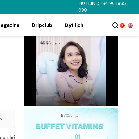
HOTLINE: +84 90 1885
088
agazine
Dripclub
Đặt lịch
n
 có thể