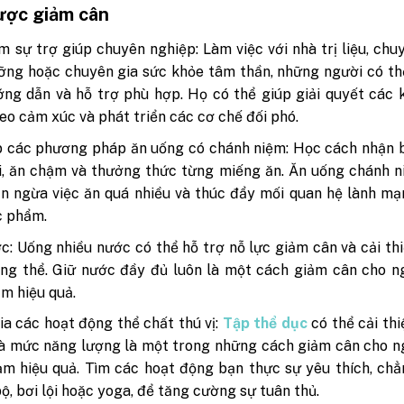
ược giảm cân
m sự trợ giúp chuyên nghiệp: Làm việc với nhà trị liệu, chu
ỡng hoặc chuyên gia sức khỏe tâm thần, những người có t
ng dẫn và hỗ trợ phù hợp. Họ có thể giúp giải quyết các 
eo cảm xúc và phát triển các cơ chế đối phó.
 các phương pháp ăn uống có chánh niệm: Học cách nhận b
i, ăn chậm và thưởng thức từng miếng ăn. Ăn uống chánh 
n ngừa việc ăn quá nhiều và thúc đẩy mối quan hệ lành m
c phẩm.
c: Uống nhiều nước có thể hỗ trợ nỗ lực giảm cân và cải th
ng thể. Giữ nước đầy đủ luôn là một cách giảm cân cho n
m hiệu quả.
a các hoạt động thể chất thú vị:
Tập thể dục
có thể cải th
à mức năng lượng là một trong những cách giảm cân cho n
m hiệu quả. Tìm các hoạt động bạn thực sự yêu thích, ch
bộ, bơi lội hoặc yoga, để tăng cường sự tuân thủ.