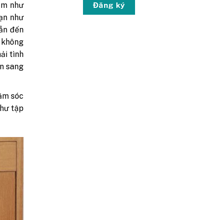
Đăng ký
ẩm như
ạn như
dẫn đến
, không
ải tình
ển sang
ăm sóc
như tập