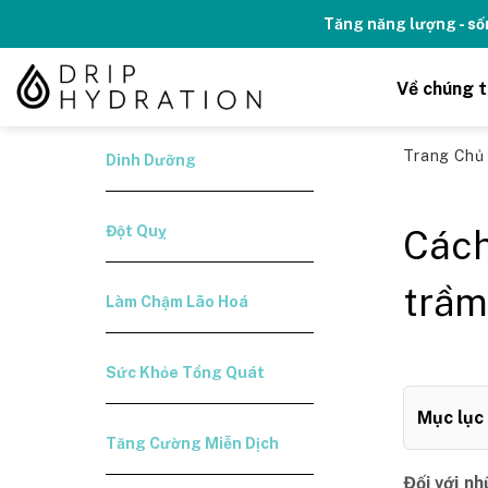
Skip
Tăng năng lượng - số
to
content
Về chúng t
Trang Ch
Dinh Dưỡng
Đột Quỵ
Cách
trầm
Làm Chậm Lão Hoá
Sức Khỏe Tổng Quát
Mục lục
Tăng Cường Miễn Dịch
Đối với n