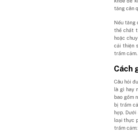
khỏe để k
tăng cân 
Nếu tăng c
thể chất 
hoặc chuy
cải thiện
trầm cảm.
Cách 
Câu hỏi đ
là gì hay
bao gồm n
bị trầm c
hợp. Dưới 
loại thực 
trầm cảm: