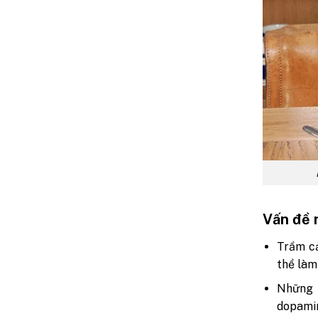
Vấn đề n
Trầm cả
thể làm
Những 
dopamin