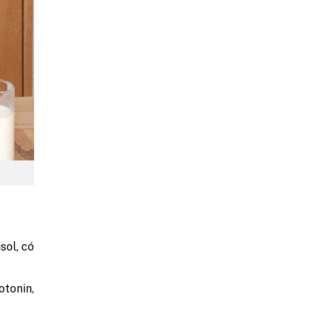
sol, có
tonin,