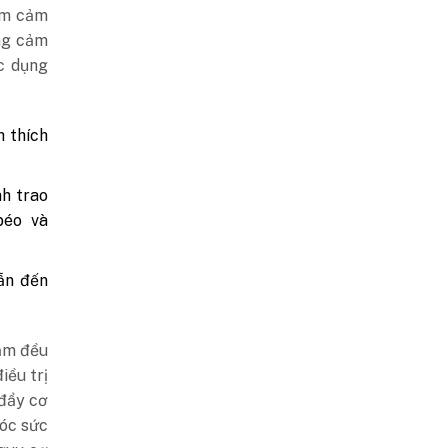
ầm cảm
ăng cảm
c dụng
 thích
nh trao
béo và
ẫn đến
cảm đều
iều trị
 đẩy cơ
sóc sức