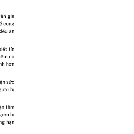
yên gia
hể cung
kiểu ăn
iết tín
niệm có
ạnh hơn
iện sức
gười bị
iện tâm
gười bị
ẳng hạn