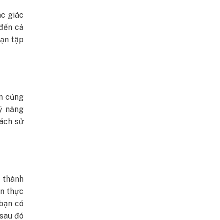
ác giác
 đến cả
bạn tập
n củng
kỹ năng
cách sử
 thành
ạn thực
 bạn có
 sau đó