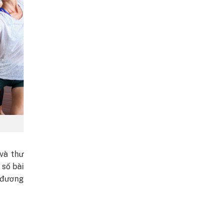
và thư
 số bài
a đương