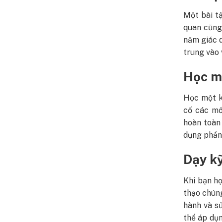
Một bài t
quan cũng
năm giác q
trung vào 
Học m
Học một k
cố các mố
hoàn toàn
dụng phần
Dạy k
Khi bạn h
thạo chún
hành và s
thể áp dụ