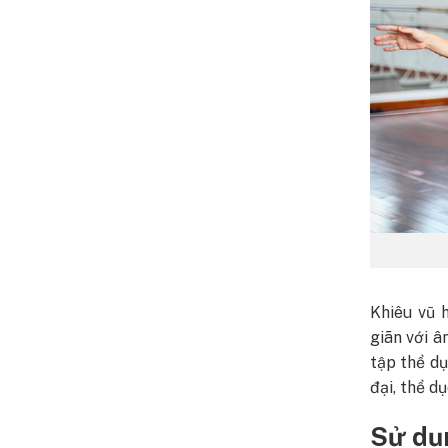
Khiêu vũ 
giãn với â
tập thể d
đại, thể d
Sử dụn