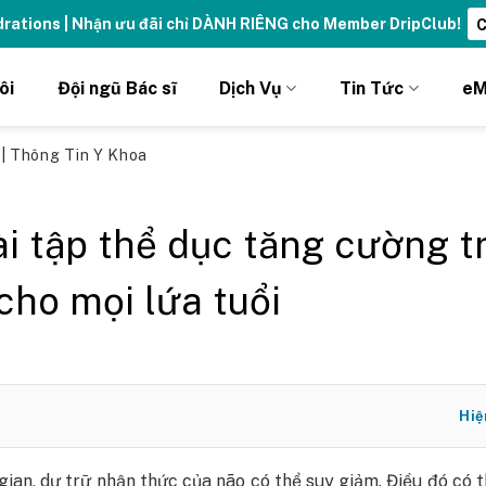
ydrations | Nhận ưu đãi chỉ DÀNH RIÊNG cho Member DripClub!
C
ôi
Đội ngũ Bác sĩ
Dịch Vụ
Tin Tức
eM
ủ
|
Thông Tin Y Khoa
ài tập thể dục tăng cường tr
cho mọi lứa tuổi
Hiệ
gian, dự trữ nhận thức của não có thể suy giảm. Điều đó có 