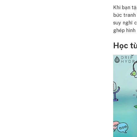
Khi bạn tậ
bức tranh 
suy nghĩ 
ghép hình 
Học t