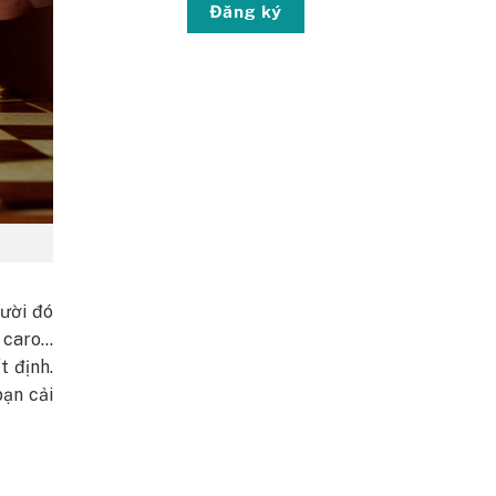
Đăng ký
gười đó
ờ caro…
t định.
bạn cải