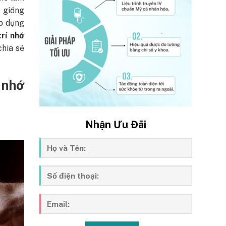
 giống
áp dụng
rí nhớ
hia sẻ
 nhớ
Nhận Ưu Đãi