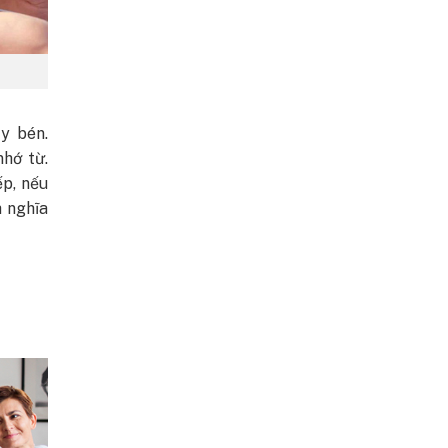
y bén.
nhớ từ.
ếp, nếu
h nghĩa