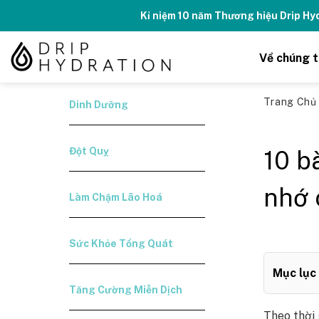
Skip
Kỉ niệm 10 năm Thương hiệu Drip H
to
content
Về chúng t
Trang Ch
Dinh Dưỡng
Đột Quỵ
10 b
nhớ 
Làm Chậm Lão Hoá
Sức Khỏe Tổng Quát
Mục lục
Tăng Cường Miễn Dịch
Theo thời 