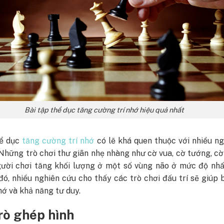
Bài tập thể dục tăng cường trí nhớ hiệu quả nhất
hể dục
tăng cường trí nhớ
có lẽ khá quen thuộc với nhiều n
 Những trò chơi thư giãn nhẹ nhàng như cờ vua, cờ tướng, c
gười chơi tăng khối lượng ở một số vùng não ở mức độ nhấ
ó, nhiều nghiên cứu cho thấy các trò chơi đấu trí sẽ giúp 
nhớ và khả năng tư duy.
rò ghép hình