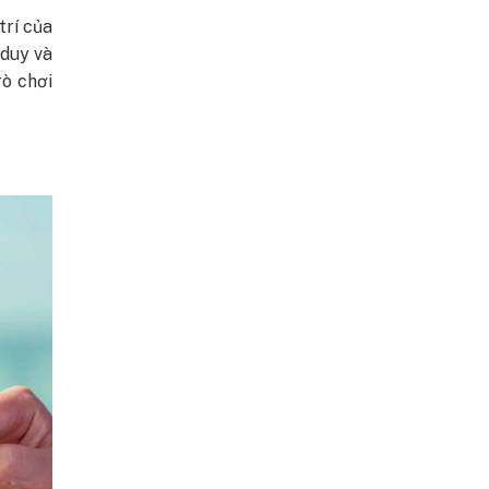
trí của
 duy và
rò chơi