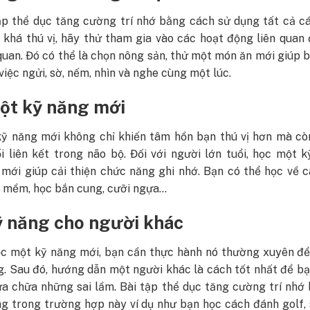
ập thể dục tăng cường trí nhớ bằng cách sử dụng tất cả c
 khá thú vị, hãy thử tham gia vào các hoạt động liên quan
uan. Đó có thể là chọn nông sản, thử một món ăn mới giúp 
việc ngửi, sờ, nếm, nhìn và nghe cùng một lúc.
ột kỹ năng mới
ỹ năng mới không chỉ khiến tâm hồn bạn thú vị hơn mà cò
i liên kết trong não bộ. Đối với người lớn tuổi, học một 
 mới giúp cải thiện chức năng ghi nhớ. Bạn có thể học về 
 mềm, học bắn cung, cưỡi ngựa…
ỹ năng cho người khác
ọc một kỹ năng mới, bạn cần thực hành nó thường xuyên để
g. Sau đó, hướng dẫn một người khác là cách tốt nhất để b
ửa chữa những sai lầm. Bài tập thể dục tăng cường trí nhớ
ng trong trường hợp này ví dụ như bạn học cách đánh golf,