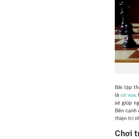
Bài tập t
là
cờ vua
.
sẽ giúp n
Bên cạnh đ
thiện trí 
Chơi t