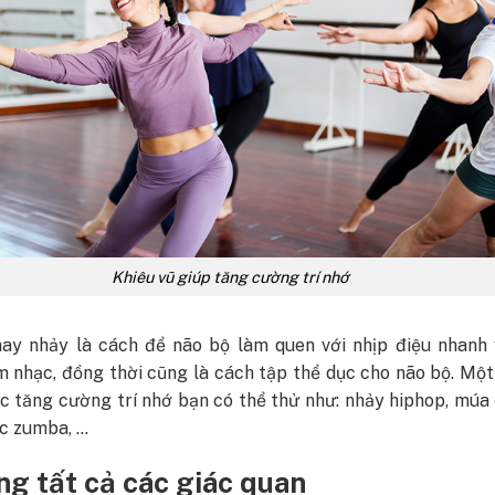
Khiêu vũ giúp tăng cường trí nhớ
hay nhảy là cách để não bộ làm quen với nhịp điệu nhanh 
m nhạc, đồng thời cũng là cách tập thể dục cho não bộ. Một
ục tăng cường trí nhớ bạn có thể thử như: nhảy hiphop, mú
ục zumba, …
g tất cả các giác quan