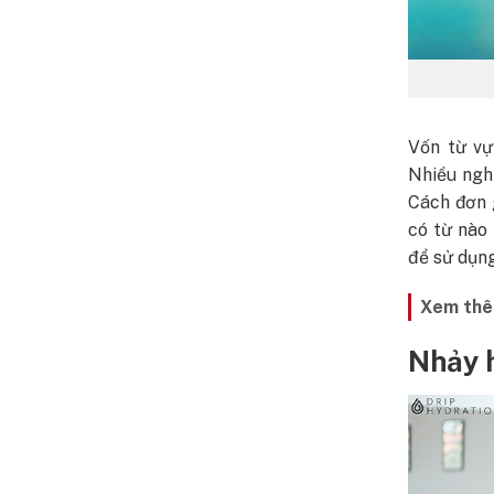
Vốn từ vự
Nhiều nghi
Cách đơn g
có từ nào 
để sử dụng
Xem thê
Nhảy 