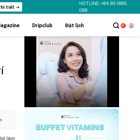
HOTLINE: +84 90 1885
hi tiết ➝
088
agazine
Dripclub
Đặt lịch
í
n
thể làm