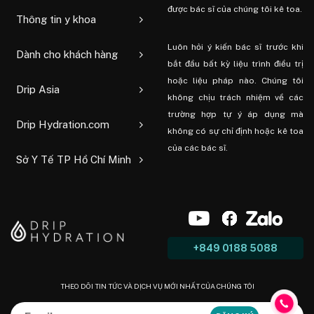
được bác sĩ của chúng tôi kê toa.
Thông tin y khoa
Luôn hỏi ý kiến ​​bác sĩ trước khi
Dành cho khách hàng
bắt đầu bất kỳ liệu trình điều trị
hoặc liệu pháp nào. Chúng tôi
Drip Asia
không chịu trách nhiệm về các
trường hợp tự ý áp dụng mà
Drip Hydration.com
không có sự chỉ định hoặc kê toa
của các bác sĩ.
Sở Y Tế TP Hồ Chí Minh
+849 0188 5088
THEO DÕI TIN TỨC VÀ DỊCH VỤ MỚI NHẤT CỦA CHÚNG TÔI