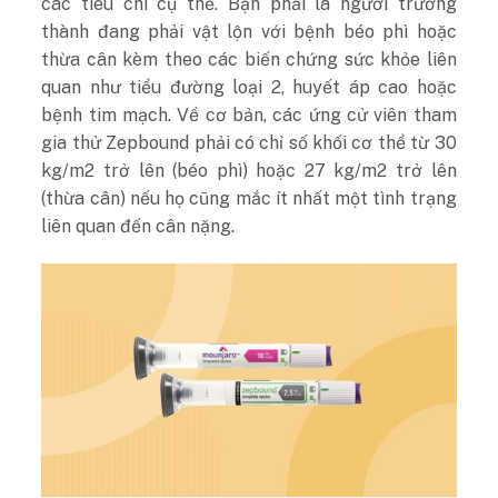
các tiêu chí cụ thể. Bạn phải là người trưởng
thành đang phải vật lộn với bệnh béo phì hoặc
thừa cân kèm theo các biến chứng sức khỏe liên
quan như tiểu đường loại 2, huyết áp cao hoặc
bệnh tim mạch. Về cơ bản, các ứng cử viên tham
gia thử Zepbound phải có chỉ số khối cơ thể từ 30
kg/m2 trở lên (béo phì) hoặc 27 kg/m2 trở lên
(thừa cân) nếu họ cũng mắc ít nhất một tình trạng
liên quan đến cân nặng.