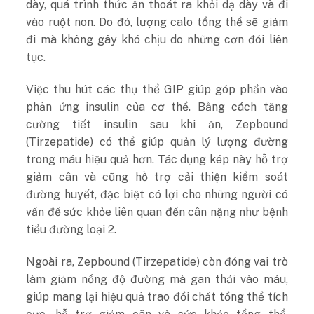
dày, quá trình thức ăn thoát ra khỏi dạ dày và đi
vào ruột non. Do đó, lượng calo tổng thể sẽ giảm
đi mà không gây khó chịu do những cơn đói liên
tục.
Việc thu hút các thụ thể GIP giúp góp phần vào
phản ứng insulin của cơ thể. Bằng cách tăng
cường tiết insulin sau khi ăn, Zepbound
(Tirzepatide) có thể giúp quản lý lượng đường
trong máu hiệu quả hơn. Tác dụng kép này hỗ trợ
giảm cân và cũng hỗ trợ cải thiện kiểm soát
đường huyết, đặc biệt có lợi cho những người có
vấn đề sức khỏe liên quan đến cân nặng như bệnh
tiểu đường loại 2.
Ngoài ra, Zepbound (Tirzepatide) còn đóng vai trò
làm giảm nồng độ đường mà gan thải vào máu,
giúp mang lại hiệu quả trao đổi chất tổng thể tích