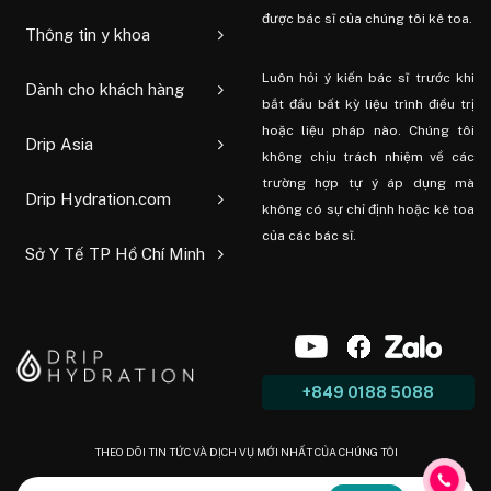
được bác sĩ của chúng tôi kê toa.
Thông tin y khoa
Luôn hỏi ý kiến ​​bác sĩ trước khi
Dành cho khách hàng
bắt đầu bất kỳ liệu trình điều trị
hoặc liệu pháp nào. Chúng tôi
Drip Asia
không chịu trách nhiệm về các
trường hợp tự ý áp dụng mà
Drip Hydration.com
không có sự chỉ định hoặc kê toa
của các bác sĩ.
Sở Y Tế TP Hồ Chí Minh
+849 0188 5088
THEO DÕI TIN TỨC VÀ DỊCH VỤ MỚI NHẤT CỦA CHÚNG TÔI