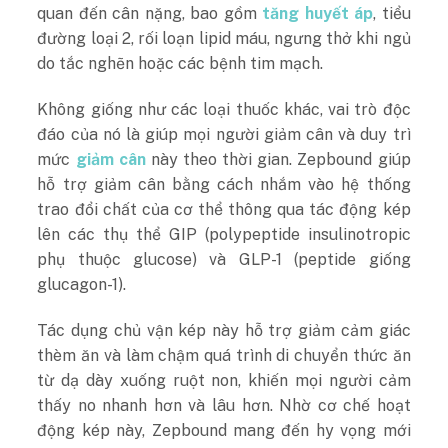
quan đến cân nặng, bao gồm
tăng huyết áp
, tiểu
đường loại 2, rối loạn lipid máu, ngưng thở khi ngủ
do tắc nghẽn hoặc các bệnh tim mạch.
Không giống như các loại thuốc khác, vai trò độc
đáo của nó là giúp mọi người giảm cân và duy trì
mức
giảm cân
này theo thời gian. Zepbound giúp
hỗ trợ giảm cân bằng cách nhắm vào hệ thống
trao đổi chất của cơ thể thông qua tác động kép
lên các thụ thể GIP (polypeptide insulinotropic
phụ thuộc glucose) và GLP-1 (peptide giống
glucagon-1).
Tác dụng chủ vận kép này hỗ trợ giảm cảm giác
thèm ăn và làm chậm quá trình di chuyển thức ăn
từ dạ dày xuống ruột non, khiến mọi người cảm
thấy no nhanh hơn và lâu hơn. Nhờ cơ chế hoạt
động kép này, Zepbound mang đến hy vọng mới