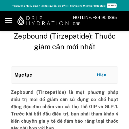
Skip
Tăng năng lượng - sống đỉnh cao với thẻ Vitamin Drip Membership.
Xem ngay ➝
to
content
HOTLINE: +84 90 1885
088
Zepbound (Tirzepatide): Thuốc
giảm cân mới nhất
Mục lục
Hiện
Zepbound (Tirzepatide) là một phương pháp
điều trị mới để giảm cân sử dụng cơ chế hoạt
động độc đáo nhắm vào cả thụ thể GIP và GLP-1.
Trước khi bắt đầu điều trị, bạn phải tham khảo ý
kiến chuyên gia y tế để đảm bảo rằng loại thuốc
này phù hợp với bạn.