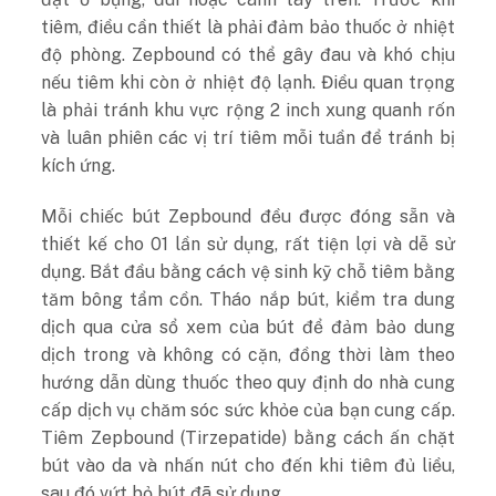
tiêm, điều cần thiết là phải đảm bảo thuốc ở nhiệt
độ phòng. Zepbound có thể gây đau và khó chịu
nếu tiêm khi còn ở nhiệt độ lạnh. Điều quan trọng
là phải tránh khu vực rộng 2 inch xung quanh rốn
và luân phiên các vị trí tiêm mỗi tuần để tránh bị
kích ứng.
Mỗi chiếc bút Zepbound đều được đóng sẵn và
thiết kế cho 01 lần sử dụng, rất tiện lợi và dễ sử
dụng. Bắt đầu bằng cách vệ sinh kỹ chỗ tiêm bằng
tăm bông tẩm cồn. Tháo nắp bút, kiểm tra dung
dịch qua cửa sổ xem của bút để đảm bảo dung
dịch trong và không có cặn, đồng thời làm theo
hướng dẫn dùng thuốc theo quy định do nhà cung
cấp dịch vụ chăm sóc sức khỏe của bạn cung cấp.
Tiêm Zepbound (Tirzepatide) bằng cách ấn chặt
bút vào da và nhấn nút cho đến khi tiêm đủ liều,
sau đó vứt bỏ bút đã sử dụng.