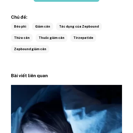
Chủ đề:
Béo phì
Giảm cân
Tác dụng của Zepbound
Thừa cân
Thuốc giảm cân
Tirzepatide
Zepbound giảm cân
Bài viết liên quan