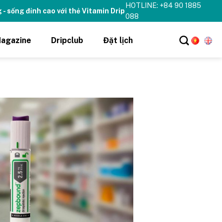
HOTLINE: +84 90 1885
088
agazine
Dripclub
Đặt lịch