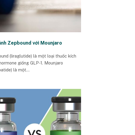
ánh Zepbound với Mounjaro
nd (liraglutide) là một loại thuốc kích
 hormone giống GLP-1. Mounjaro
patide) là một...