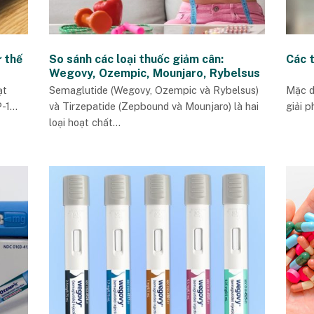
 thế
So sánh các loại thuốc giảm cân:
Các 
Wegovy, Ozempic, Mounjaro, Rybelsus
và Zepbound: Loại nào phù hợp với bạn?
ạt
Semaglutide (Wegovy, Ozempic và Rybelsus)
Mặc d
1...
và Tirzepatide (Zepbound và Mounjaro) là hai
giải p
loại hoạt chất...