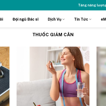
ng đỉnh cao với thẻ Vitamin Drip Membership.
Xem ngay ➝
ôi
Đội ngũ Bác sĩ
Dịch Vụ
Tin Tức
eM
THUỐC GIẢM CÂN