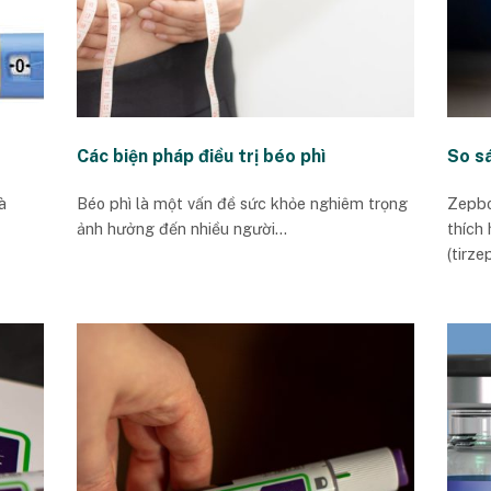
Các biện pháp điều trị béo phì
So s
à
Béo phì là một vấn đề sức khỏe nghiêm trọng
Zepbou
ảnh hưởng đến nhiều người...
thích
(tirze