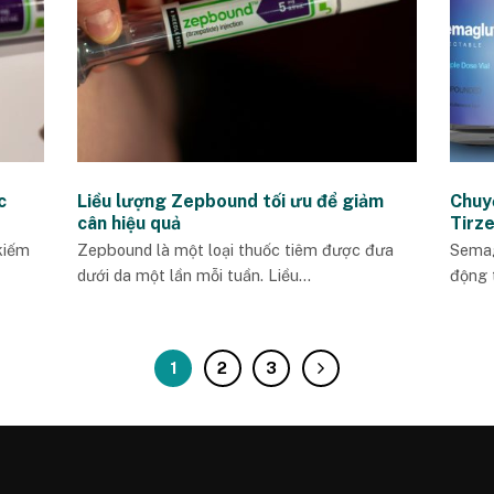
c
Liều lượng Zepbound tối ưu để giảm
Chuy
cân hiệu quả
Tirz
kiếm
Zepbound là một loại thuốc tiêm được đưa
Semag
dưới da một lần mỗi tuần. Liều...
động 
1
2
3