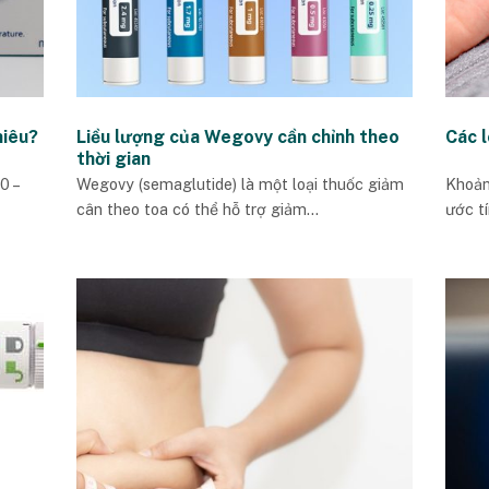
hiêu?
Liều lượng của Wegovy cần chỉnh theo
Các l
thời gian
0 –
Wegovy (semaglutide) là một loại thuốc giảm
Khoản
cân theo toa có thể hỗ trợ giảm...
ước tí