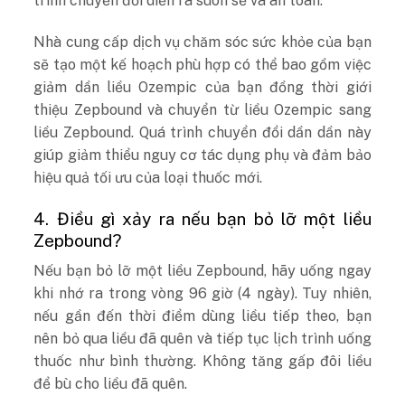
trình chuyển đổi diễn ra suôn sẻ và an toàn.
Nhà cung cấp dịch vụ chăm sóc sức khỏe của bạn
sẽ tạo một kế hoạch phù hợp có thể bao gồm việc
giảm dần liều Ozempic của bạn đồng thời giới
thiệu Zepbound và chuyển từ liều Ozempic sang
liều Zepbound. Quá trình chuyển đổi dần dần này
giúp giảm thiểu nguy cơ tác dụng phụ và đảm bảo
hiệu quả tối ưu của loại thuốc mới.
4. Điều gì xảy ra nếu bạn bỏ lỡ một liều
Zepbound?
Nếu bạn bỏ lỡ một liều Zepbound, hãy uống ngay
khi nhớ ra trong vòng 96 giờ (4 ngày). Tuy nhiên,
nếu gần đến thời điểm dùng liều tiếp theo, bạn
nên bỏ qua liều đã quên và tiếp tục lịch trình uống
thuốc như bình thường. Không tăng gấp đôi liều
để bù cho liều đã quên.