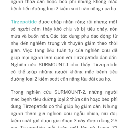
người thừa cân hoặc béo phì nhưng không mắc
bệnh tiểu đường loại 2 kiểm soát cân nặng của họ.
Tirzepatide
được chấp nhận rộng rãi nhưng một
số người cảm thấy khó chịu và bị tiêu chảy, nôn
mửa và buồn nôn. Các tác dụng phụ dao động từ
nhẹ đến nghiêm trọng và thuyên giảm theo thời
gian. Việc tăng liều tuần tự của nghiên cứu đã
giúp mọi người làm quen với Tirzepatide dần dần.
Nghiên cứu SURMOUNT-1 cho thấy Tirzepatide
có thể giúp những người không mắc bệnh tiểu
đường loại 2 kiểm soát cân nặng lâu dài của họ.
Trong nghiên cứu SURMOUNT-2, những người
mắc bệnh tiểu đường loại 2 thừa cân hoặc béo phì
dùng Tirzepatide có thể giúp họ giảm cân. Những
người tham gia nghiên cứu ngẫu nhiên, mù đôi,
kiểm soát giả dược giai đoạn 3 này được dùng 2,5
mg Tirzepatide mỗi tuần một lần và trong 72