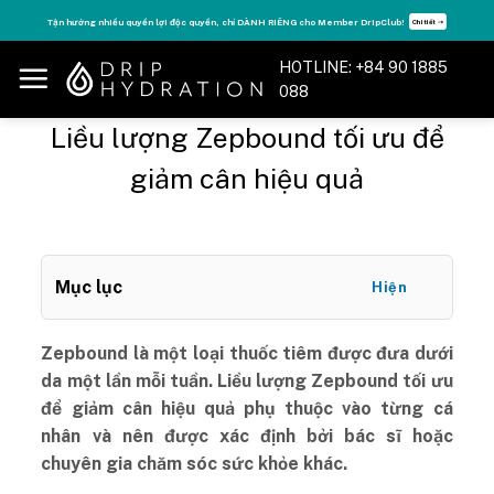
Skip
r DripClub!
Tăng năng lượng - sống đỉnh cao với thẻ Vitamin Drip Membershi
Chi tiết ➝
to
content
HOTLINE: +84 90 1885
088
Liều lượng Zepbound tối ưu để
giảm cân hiệu quả
Mục lục
Hiện
Zepbound là một loại thuốc tiêm được đưa dưới
da một lần mỗi tuần. Liều lượng Zepbound tối ưu
để giảm cân hiệu quả phụ thuộc vào từng cá
nhân và nên được xác định bởi bác sĩ hoặc
chuyên gia chăm sóc sức khỏe khác.