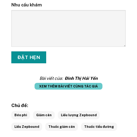
Nhu cầu khám
Bài viết của:
Đinh Thị Hải Yến
XEM THÊM BÀI VIẾT CÙNG TÁC GIẢ
Chủ đề:
Béo phì
Giảm cân
Liều lượng Zepbound
Liều Zepbound
Thuốc giảm cân
Thuốc tiểu đường