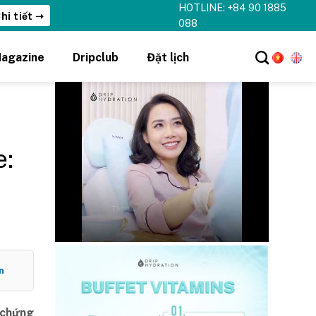
HOTLINE: +84 90 1885
hi tiết ➝
088
agazine
Dripclub
Đặt lịch
e:
n
 chứng