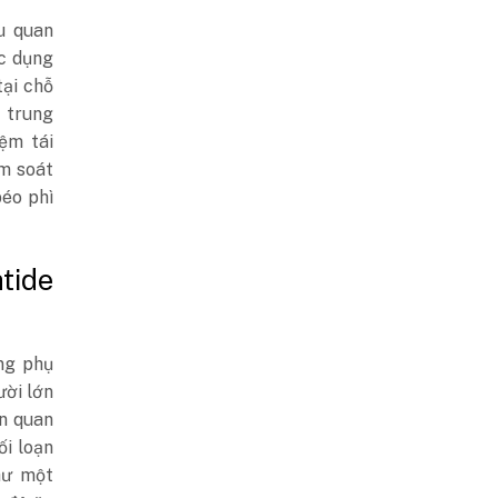
u quan
ác dụng
tại chỗ
 trung
ệm tái
ểm soát
béo phì
tide
ng phụ
ười lớn
n quan
ối loạn
hư một