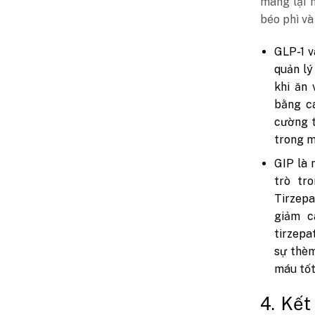
mang lại 
béo phì và
GLP-1 v
quản lý
khi ăn
bằng c
cường t
trong m
GIP là 
trò tr
Tirzepa
giảm c
tirzepa
sự thèm
máu tốt
4. Kết