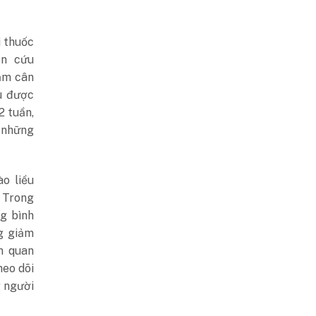
i thuốc
ên cứu
ảm cân
ứu được
2 tuần,
 những
o liều
 Trong
g bình
g giảm
m quan
heo dõi
g người