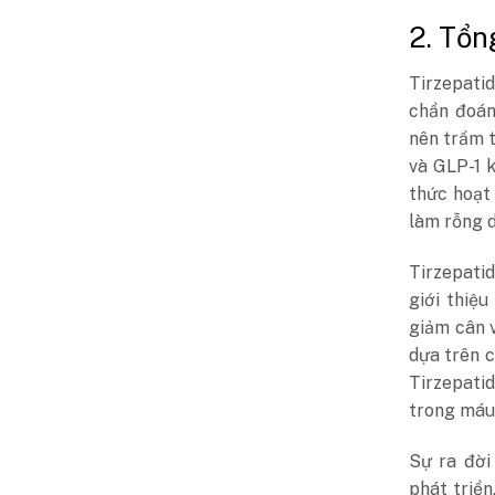
2. Tổn
Tirzepatid
chẩn đoán
nên trầm t
và GLP-1 
thức hoạt
làm rỗng d
Tirzepati
giới thiệ
giảm cân 
dựa trên 
Tirzepati
trong máu
Sự ra đời
phát triển