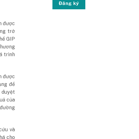
Đăng ký
ớn được
ng trở
thể GIP
 phương
 trình
ên được
ụng để
ê duyệt
quả của
 đường
cứu và
phá cho