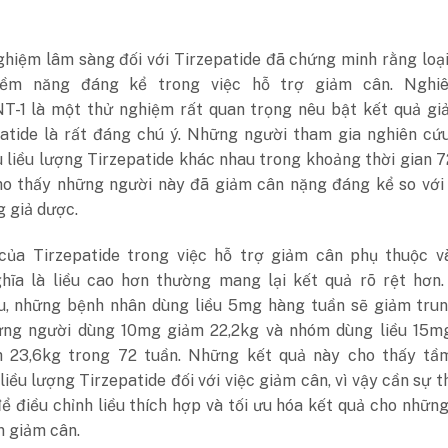
ghiệm lâm sàng đối với Tirzepatide đã chứng minh rằng loạ
iềm năng đáng kể trong việc hỗ trợ giảm cân. Nghi
1 là một thử nghiệm rất quan trọng nêu bật kết quả gi
epatide là rất đáng chú ý. Những người tham gia nghiên c
 liều lượng Tirzepatide khác nhau trong khoảng thời gian 7
ho thấy những người này đã giảm cân nặng đáng kể so với
 giả dược.
của Tirzepatide trong việc hỗ trợ giảm cân phụ thuộc và
hĩa là liều cao hơn thường mang lại kết quả rõ rệt hơn.
u, những bệnh nhân dùng liều 5mg hàng tuần sẽ giảm trun
hững người dùng 10mg giảm 22,2kg và nhóm dùng liều 15m
h 23,6kg trong 72 tuần. Những kết quả này cho thấy tầ
liều lượng Tirzepatide đối với việc giảm cân, vì vậy cần sự t
ể điều chỉnh liều thích hợp và tối ưu hóa kết quả cho nhữn
 giảm cân.