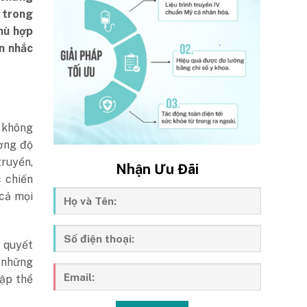
 trong
phù hợp
ân nhắc
g không
ường độ
truyền,
Nhận Ưu Đãi
 chiến
 cả mọi
i quyết
o những
tập thể