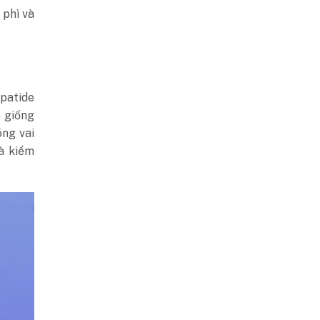
 phì và
epatide
 giống
́ng vai
à kiểm