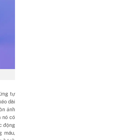
ứng tự
kéo dài
òn ảnh
à nó có
ác động
g máu,