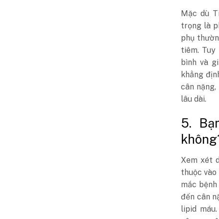
Mặc dù Ti
trọng là 
phụ thườn
tiêm. Tuy
bình và g
khẳng định
cân nặng, 
lâu dài.
5. Bạ
không
Xem xét d
thuộc vào 
mắc bệnh 
đến cân n
lipid máu