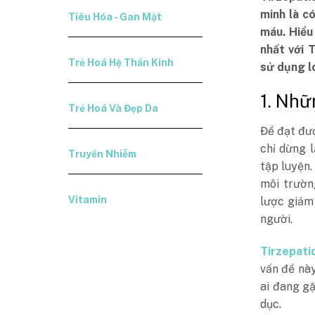
minh là c
Tiêu Hóa - Gan Mật
máu. Hiểu
nhất với
Trẻ Hoá Hệ Thần Kinh
sử dụng lo
1. Nhữ
Trẻ Hoá Và Đẹp Da
Để đạt đ
chỉ dừng 
Truyền Nhiễm
tập luyện.
môi trườn
Vitamin
lược giảm 
người.
Tirzepati
vấn đề này
ai đang gặ
dục.