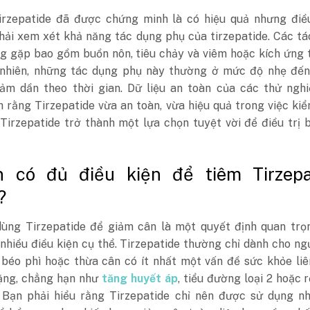
rzepatide đã được chứng minh là có hiệu quả nhưng điề
phải xem xét khả năng tác dụng phụ của tirzepatide. Các t
g gặp bao gồm buồn nôn, tiêu chảy và viêm hoặc kích ứng 
 nhiên, những tác dụng phụ này thường ở mức độ nhẹ đến
iảm dần theo thời gian. Dữ liệu an toàn của các thử nghi
 rằng Tirzepatide vừa an toàn, vừa hiệu quả trong việc ki
Tirzepatide trở thành một lựa chọn tuyệt vời để điều trị 
n có đủ điều kiện để tiêm Tirzepa
?
ùng Tirzepatide để giảm cân là một quyết định quan trọ
nhiều điều kiện cụ thể. Tirzepatide thường chỉ dành cho ng
béo phì hoặc thừa cân có ít nhất một vấn đề sức khỏe liê
ặng, chẳng hạn như
tăng huyết áp
, tiểu đường loại 2 hoặc r
. Bạn phải hiểu rằng Tirzepatide chỉ nên được sử dụng n