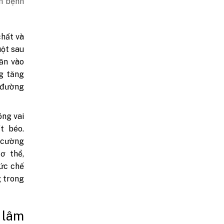
n bệnh
chất và
uột sau
ăn vào
g tăng
g đường
óng vai
t béo.
g cường
ơ thể,
 ức chế
g trong
 lâm