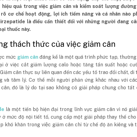
ó hiệu quả trong việc giảm cân và kiểm soát lượng đường
 rõ cơ chế hoạt động, lợi ích tiềm năng và cá nhân nào 
 Tirzepatide là điều cần thiết đối với những người đang c
ại thuốc này.
ng thách thức của việc giảm cân
ược mức
giảm cân
đáng kể là một quá trình phức tạp, thườn
lại ở việc cắt giảm lượng calo hoặc tăng tần suất hoặc c
 Giảm cân thực sự liên quan đến các yếu tố trao đổi chất, di 
g và tâm lý. Cơ thể mỗi người phản ứng khác nhau với các
cân, đó là lý do tại sao không có giải pháp chung cho tất
de
là một tiến bộ hiện đại trong lĩnh vực giảm cân vì nó giả
 ở mức độ nội tiết tố, cung cấp một giải pháp thay thế ch
p khó khăn trong việc giảm cân chỉ từ chế độ ăn kiêng và 