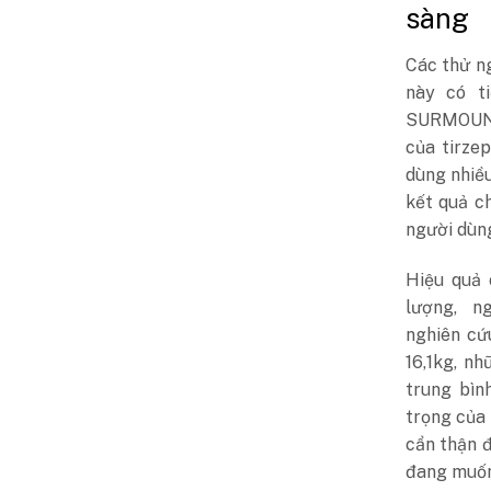
sàng
Các thử n
này có t
SURMOUNT-
của tirz
dùng nhiều
kết quả c
người dùng
Hiệu quả 
lượng, ng
nghiên cứ
16,1kg, n
trung bìn
trọng của 
cẩn thận đ
đang muốn