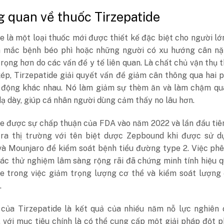
g quan về thuốc Tirzepatide
e là một loại thuốc mới được thiết kế đặc biệt cho người l
 mắc bệnh béo phì hoặc những người có xu hướng cân nặ
rọng hơn do các vấn đề y tế liên quan. Là chất chủ vận thụ 
kép, Tirzepatide giải quyết vấn đề giảm cân thông qua hai
 động khác nhau. Nó làm giảm sự thèm ăn và làm chậm quá
ạ dày, giúp cá nhân người dùng cảm thấy no lâu hơn.
de được sự chấp thuận của FDA vào năm 2022 và lần đầu ti
u ra thị trường với tên biệt dược Zepbound khi được sử d
và Mounjaro để kiểm soát bệnh tiểu đường type 2. Việc ph
các thử nghiệm lâm sàng rộng rãi đã chứng minh tính hiệu 
de trong việc giảm trọng lượng cơ thể và kiểm soát lượng
.
 của Tirzepatide là kết quả của nhiều năm nỗ lực nghiên 
, với mục tiêu chính là có thể cung cấp một giải pháp đột 