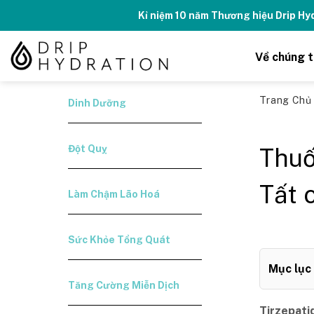
Skip
Kỉ niệm 10 năm Thương hiệu Drip H
to
content
Về chúng t
Trang Ch
Dinh Dưỡng
Đột Quỵ
Thuố
Tất 
Làm Chậm Lão Hoá
Sức Khỏe Tổng Quát
Mục lục
Tăng Cường Miễn Dịch
Tirzepati