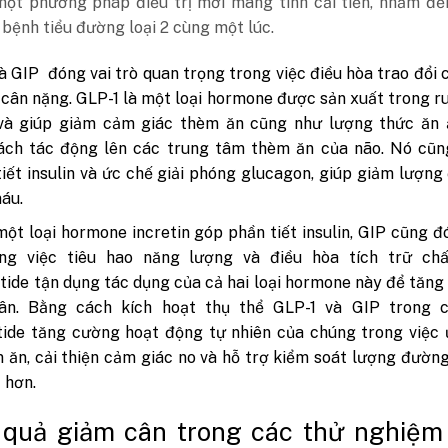
một phương pháp điều trị mới mang tính cải tiến, nhắm đế
 bệnh tiểu đường loại 2 cùng một lúc.
à GIP đóng vai trò quan trọng trong việc điều hòa trao đổi 
 cân nặng. GLP-1 là một loại hormone được sản xuất trong r
 và giúp giảm cảm giác thèm ăn cũng như lượng thức ăn 
ách tác động lên các trung tâm thèm ăn của não. Nó cũn
iết insulin và ức chế giải phóng glucagon, giúp giảm lượn
áu.
một loại hormone incretin góp phần tiết insulin, GIP cũng đ
ong việc tiêu hao năng lượng và điều hòa tích trữ chấ
tide tận dụng tác dụng của cả hai loại hormone này để tăn
ân. Bằng cách kích hoạt thụ thể GLP-1 và GIP trong c
tide tăng cường hoạt động tự nhiên của chúng trong việc
 ăn, cải thiện cảm giác no và hỗ trợ kiểm soát lượng đườn
 hơn.
 quả giảm cân trong các thử nghiệm