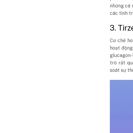
những cá 
các tình t
3. Tir
Cơ chế ho
hoạt động
glucagon-1
trò rất q
soát sự t