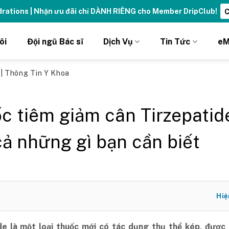
ydrations | Nhận ưu đãi chỉ DÀNH RIÊNG cho Member DripClub!
C
ôi
Đội ngũ Bác sĩ
Dịch Vụ
Tin Tức
eM
ủ
|
Thông Tin Y Khoa
c tiêm giảm cân Tirzepatid
cả những gì bạn cần biết
Hiệ
de là một loại thuốc mới có tác dụng thụ thể kép, được