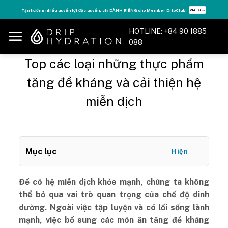
Skip
Tăng năng lượng - sống đỉnh cao với thẻ Vitamin Drip Membership.
Xem ngay ➝
to
content
HOTLINE: +84 90 1885
088
Top các loại những thực phẩm
tăng đề kháng và cải thiện hệ
miễn dịch
Mục lục
Hiện
Để có hệ miễn dịch khỏe mạnh, chúng ta không
thể bỏ qua vai trò quan trọng của chế độ dinh
dưỡng. Ngoài việc tập luyện và có lối sống lành
mạnh, việc bổ sung các món ăn tăng đề kháng