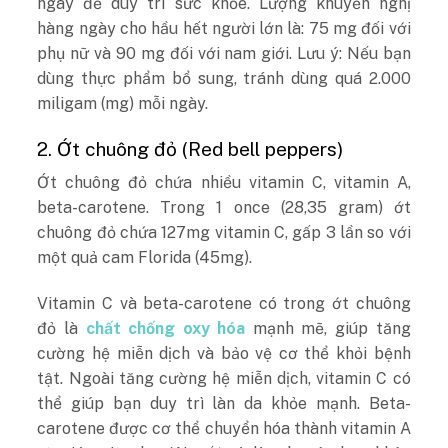
ngày để duy trì sức khỏe. Lượng khuyến nghị
hàng ngày cho hầu hết người lớn là: 75 mg đối với
phụ nữ và 90 mg đối với nam giới. Lưu ý: Nếu bạn
dùng thực phẩm bổ sung, tránh dùng quá 2.000
miligam (mg) mỗi ngày.
2. Ớt chuông đỏ (Red bell peppers)
Ớt chuông đỏ chứa nhiều vitamin C, vitamin A,
beta-carotene. Trong 1 once (28,35 gram) ớt
chuông đỏ chứa 127mg vitamin C, gấp 3 lần so với
một quả cam Florida (45mg).
Vitamin C và beta-carotene có trong ớt chuông
đỏ là
chất chống oxy hóa
mạnh mẽ, giúp tăng
cường hệ miễn dịch và bảo vệ cơ thể khỏi bệnh
tật. Ngoài tăng cường hệ miễn dịch, vitamin C có
thể giúp bạn duy trì làn da khỏe mạnh. Beta-
carotene được cơ thể chuyển hóa thành vitamin A