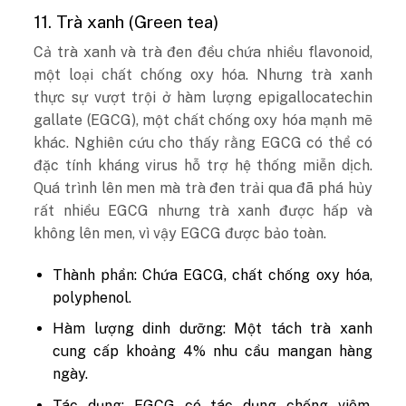
11. Trà xanh (Green tea)
Cả trà xanh và trà đen đều chứa nhiều flavonoid,
một loại chất chống oxy hóa. Nhưng trà xanh
thực sự vượt trội ở hàm lượng epigallocatechin
gallate (EGCG), một chất chống oxy hóa mạnh mẽ
khác. Nghiên cứu cho thấy rằng EGCG có thể có
đặc tính kháng virus hỗ trợ hệ thống miễn dịch.
Quá trình lên men mà trà đen trải qua đã phá hủy
rất nhiều EGCG nhưng trà xanh được hấp và
không lên men, vì vậy EGCG được bảo toàn.
Thành phần: Chứa EGCG, chất chống oxy hóa,
polyphenol.
Hàm lượng dinh dưỡng: Một tách trà xanh
cung cấp khoảng 4% nhu cầu mangan hàng
ngày.
Tác dụng: EGCG có tác dụng chống viêm,