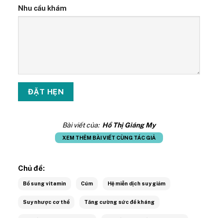
Nhu cầu khám
Bài viết của:
Hồ Thị Giáng My
XEM THÊM BÀI VIẾT CÙNG TÁC GIẢ
Chủ đề:
Bổ sung vitamin
Cúm
Hệ miễn dịch suy giảm
Suy nhược cơ thể
Tăng cường sức đề kháng