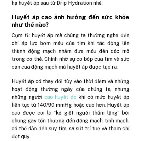
hạ huyết áp sau từ Drip Hydration nhé.
Huyết áp cao ảnh hưởng đến sức khỏe
như thế nào?
Cụm từ huyết áp mà chúng ta thường nghe đến
chỉ áp lực bơm máu của tim khi tác động lên
thành động mạch nhằm đưa máu đến các mô
trong cơ thể. Chính nhờ sự co bóp của tim và sức
cản của động mạch mà huyết áp được tạo ra.
Huyết áp có thay đổi tùy vào thời điểm và những
hoạt động thường ngày của chúng ta, nhưng
những người
cao huyết áp
khi có mức huyết áp
liên tục
từ
140/90 mmHg hoặc cao hơn.
Huyết áp
cao được coi là “kẻ giết người thầm lặng” bởi
chúng gây tổn thương đến động mạch, tĩnh mạch,
có thể dẫn đến suy tim, sa sút trí tuệ và thậm chí
đột quỵ.