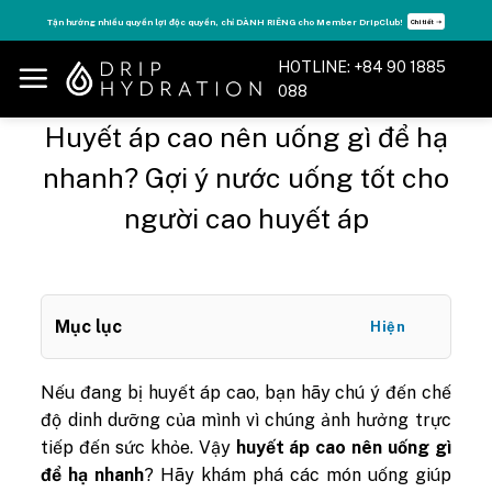
Skip
Tận hưởng nhiều quyền lợi độc quyền, chỉ DÀNH RIÊNG cho Member DripClub!
Chi tiết ➝
to
content
HOTLINE: +84 90 1885
088
Huyết áp cao nên uống gì để hạ
nhanh? Gợi ý nước uống tốt cho
người cao huyết áp
Mục lục
Hiện
Nếu đang bị huyết áp cao, bạn hãy chú ý đến chế
độ dinh dưỡng của mình vì chúng ảnh hưởng trực
tiếp đến sức khỏe. Vậy
huyết áp cao nên uống gì
để hạ nhanh
? Hãy khám phá các món uống giúp