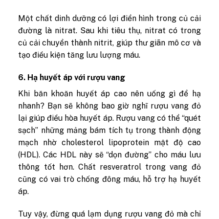
Một chất dinh dưỡng có lợi điển hình trong củ cải
đường là nitrat. Sau khi tiêu thụ, nitrat có trong
củ cải chuyển thành nitrit, giúp thư giãn mô cơ và
tạo điều kiện tăng lưu lượng máu.
6. Hạ huyết áp với rượu vang
Khi băn khoăn huyết áp cao nên uống gì để hạ
nhanh? Bạn sẽ không bao giờ nghĩ rượu vang đỏ
lại giúp điều hòa huyết áp. Rượu vang có thể “quét
sạch” những mảng bám tích tụ trong thành động
mạch nhờ
cholesterol lipoprotein mật độ cao
(HDL). Các HDL này sẽ “dọn đường” cho máu lưu
thông tốt hơn. Chất resveratrol trong vang đỏ
cũng có vai trò chống đông máu, hỗ trợ hạ huyết
áp.
Tuy vậy, đừng quá lạm dụng rượu vang đỏ mà chỉ