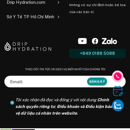
Drip Hydration.com
không có sự chỉ định hoặc kê toa
của các bác sĩ.
Sở Y Tế TP Hồ Chí Minh
+849 0188 5088
THEO DÕI TIN TỨC VÀ DỊCH VỤ MỚI NHẤT CỦA CHÚNG TÔI
Tôi xác nhận đã đọc và đồng ý với nội dung
Chính
sách quyền riêng tư
,
Điều khoản và Điều kiện bảo
vệ dữ liệu cá nhân trên website
.