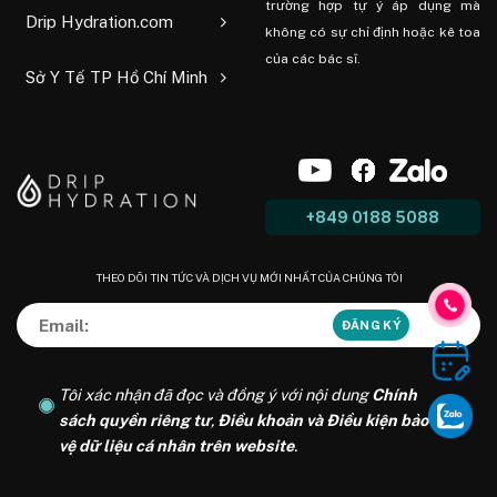
trường hợp tự ý áp dụng mà
Drip Hydration.com
không có sự chỉ định hoặc kê toa
của các bác sĩ.
Sở Y Tế TP Hồ Chí Minh
+849 0188 5088
THEO DÕI TIN TỨC VÀ DỊCH VỤ MỚI NHẤT CỦA CHÚNG TÔI
Tôi xác nhận đã đọc và đồng ý với nội dung
Chính
sách quyền riêng tư
,
Điều khoản và Điều kiện bảo
vệ dữ liệu cá nhân trên website
.