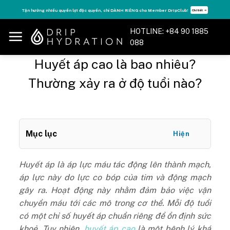
Skip
Tận hưởng nhiều quyền lợi độc quyền, chỉ DÀNH RIÊNG cho Member DripClub!
Chi tiết ➝
to
content
HOTLINE: +84 90 1885
088
Huyết áp cao là bao nhiêu?
Thường xảy ra ở độ tuổi nào?
Mục lục
Hiện
Huyết áp là áp lực máu tác động lên thành mạch,
áp lực này do lực co bóp của tim và động mạch
gây ra. Hoạt động này nhằm đảm bảo việc vận
chuyển máu tới các mô trong cơ thể. Mỗi độ tuổi
có một chỉ số huyết áp chuẩn riêng để ổn định sức
khoẻ. Tuy nhiên,
huyết áp cao
là một bệnh lý khá