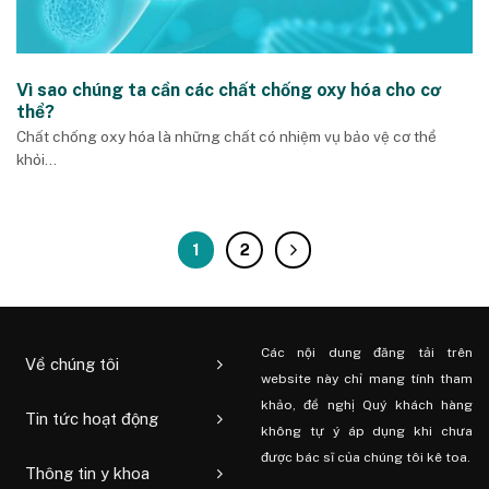
Vì sao chúng ta cần các chất chống oxy hóa cho cơ
thể?
Chất chống oxy hóa là những chất có nhiệm vụ bảo vệ cơ thể
khỏi...
1
2
Các nội dung đăng tải trên
Về chúng tôi
website này chỉ mang tính tham
khảo, đề nghị Quý khách hàng
Tin tức hoạt động
không tự ý áp dụng khi chưa
được bác sĩ của chúng tôi kê toa.
Thông tin y khoa