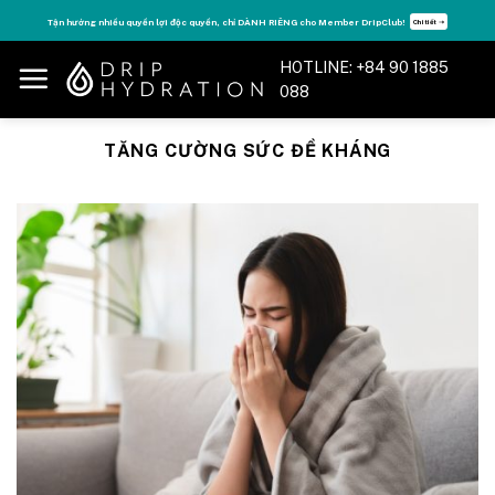
Skip
Tận hưởng nhiều quyền lợi độc quyền, chỉ DÀNH RIÊNG cho Member DripClub!
Chi tiết ➝
to
content
HOTLINE: +84 90 1885
088
TĂNG CƯỜNG SỨC ĐỀ KHÁNG