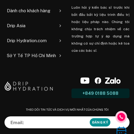
Luôn hỏi ý kiến ​​bác sĩ trước khi
Dành cho khách hàng
bắt đầu bất kỳ liệu trình điều trị
hoặc liệu pháp nào. Chúng tôi
Drip Asia
không chịu trách nhiệm về các
trường hợp tự ý áp dụng mà
Drip Hydration.com
không có sự chỉ định hoặc kê toa
của các bác sĩ.
Sở Y Tế TP Hồ Chí Minh
+849 0188 5088
THEO DÕI TIN TỨC VÀ DỊCH VỤ MỚI NHẤT CỦA CHÚNG TÔI