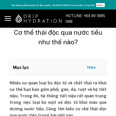
Skip
Tận hưởng nhiều quyền lợi độc quyền, chỉ DÀNH RIÊNG cho Member DripClub!
Chi tiết ➝
to
content
HOTLINE: +84 90 1885
088
Cơ thể thải độc qua nước tiểu
như thế nào?
Mục lục
Hiện
Nhiều cơ quan loại bỏ độc tố và chất thải ra khỏi
cơ thể bạn bao gồm phổi, gan, da, ruột và hệ tiết
niệu. Trong đó, hệ thống tiết niệu rất quan trọng
trong việc loại bỏ một số độc tố khỏi máu qua
đường nước tiểu. Cùng tìm hiểu cơ chế thải độc
qua nước tiểu trong bài viết sau.