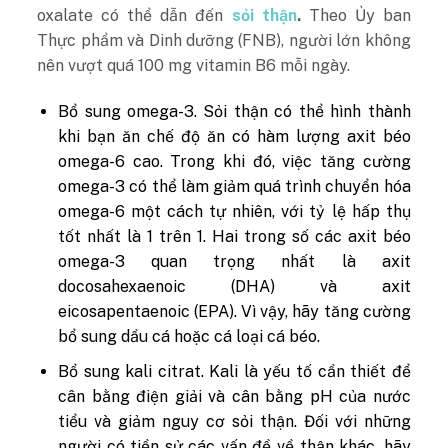
oxalate có thể dẫn đến
sỏi thận
.
Theo Ủy ban
Thực phẩm và Dinh dưỡng (FNB), người lớn không
nên vượt quá 100 mg vitamin B6 mỗi ngày.
Bổ sung omega-3. Sỏi thận có thể hình thành
khi bạn ăn chế độ ăn có hàm lượng axit béo
omega-6 cao. Trong khi đó, việc tăng cường
omega-3 có thể làm giảm quá trình chuyển hóa
omega-6 một cách tự nhiên, với tỷ lệ hấp thụ
tốt nhất là 1 trên 1. Hai trong số các axit béo
omega-3 quan trọng nhất là axit
docosahexaenoic (DHA) và axit
eicosapentaenoic (EPA). Vì vậy, hãy tăng cường
bổ sung dầu cá hoặc cá loại cá béo.
Bổ sung kali citrat. Kali là yếu tố cần thiết để
cân bằng điện giải và cân bằng pH của nước
tiểu và giảm nguy cơ sỏi thận. Đối với những
người có tiền sử các vấn đề về thận khác, hãy