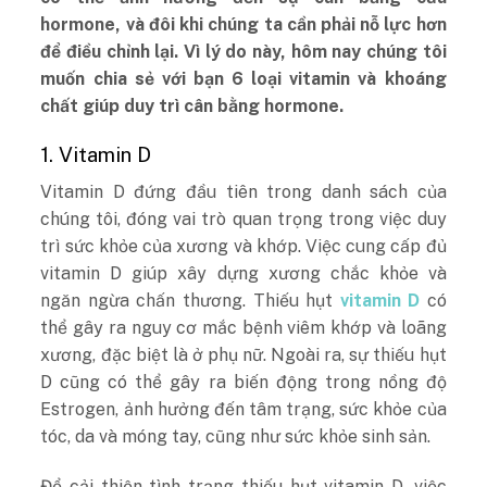
hormone, và đôi khi chúng ta cần phải nỗ lực hơn
để điều chỉnh lại. Vì lý do này, hôm nay chúng tôi
muốn chia sẻ với bạn 6 loại vitamin và khoáng
chất giúp duy trì cân bằng hormone.
1. Vitamin D
Vitamin D đứng đầu tiên trong danh sách của
chúng tôi, đóng vai trò quan trọng trong việc duy
trì sức khỏe của xương và khớp. Việc cung cấp đủ
vitamin D giúp xây dựng xương chắc khỏe và
ngăn ngừa chấn thương. Thiếu hụt
vitamin D
có
thể gây ra nguy cơ mắc bệnh viêm khớp và loãng
xương, đặc biệt là ở phụ nữ. Ngoài ra, sự thiếu hụt
D cũng có thể gây ra biến động trong nồng độ
Estrogen, ảnh hưởng đến tâm trạng, sức khỏe của
tóc, da và móng tay, cũng như sức khỏe sinh sản.
Để cải thiện tình trạng thiếu hụt vitamin D, việc