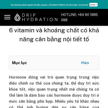
Skip
Tận hưởng nhiều quyền lợi độc quyền, chỉ DÀNH RIÊNG cho Member DripClub!
Chi tiết ➝
to
content
HOTLINE: +84 90 1885
088
6 vitamin và khoáng chất có khả
năng cân bằng nội tiết tố
Mục lục
Hiện
Hormone đóng vai trò quan trọng trong việc
điều chỉnh cơ thể của chúng ta. Để duy trì sức
khỏe tốt, việc quan trọng nhất mà chúng ta có
thể làm là đảm bảo các hormone được duy trì ở
mức cân bằng phù hợp. Nhiều yếu tố khác nhau
có thể ảnh hưởng đến sự cân bằng của