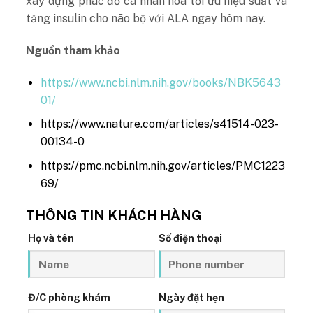
xây dựng phác đồ cá nhân hóa tối ưu hiệu suất và
tăng insulin cho não bộ với ALA ngay hôm nay.
Nguồn tham khảo
https://www.ncbi.nlm.nih.gov/books/NBK5643
01/
https://www.nature.com/articles/s41514-023-
00134-0
https://pmc.ncbi.nlm.nih.gov/articles/PMC1223
69/
THÔNG TIN KHÁCH HÀNG
Họ và tên
Số điện thoại
Đ/C phòng khám
Ngày đặt hẹn