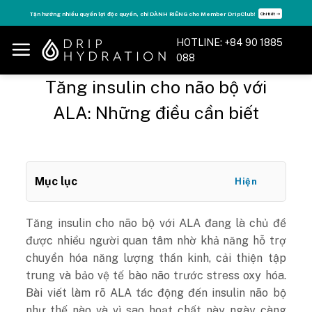
Skip
Tăng năng lượng - sống đỉnh cao với thẻ Vitamin Drip Membership.
Xem ngay ➝
to
content
HOTLINE: +84 90 1885
088
Tăng insulin cho não bộ với
ALA: Những điều cần biết
Mục lục
Hiện
Tăng insulin cho não bộ với ALA đang là chủ đề
được nhiều người quan tâm nhờ khả năng hỗ trợ
chuyển hóa năng lượng thần kinh, cải thiện tập
trung và bảo vệ tế bào não trước stress oxy hóa.
Bài viết làm rõ ALA tác động đến insulin não bộ
như thế nào và vì sao hoạt chất này ngày càng