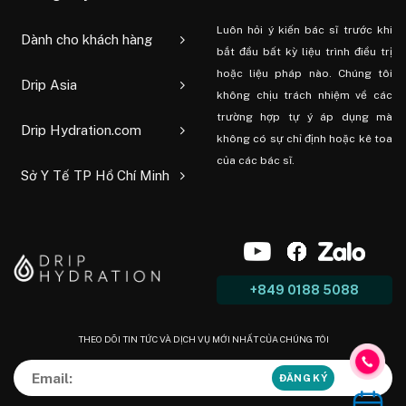
Luôn hỏi ý kiến ​​bác sĩ trước khi
Dành cho khách hàng
bắt đầu bất kỳ liệu trình điều trị
hoặc liệu pháp nào. Chúng tôi
Drip Asia
không chịu trách nhiệm về các
trường hợp tự ý áp dụng mà
Drip Hydration.com
không có sự chỉ định hoặc kê toa
của các bác sĩ.
Sở Y Tế TP Hồ Chí Minh
+849 0188 5088
THEO DÕI TIN TỨC VÀ DỊCH VỤ MỚI NHẤT CỦA CHÚNG TÔI