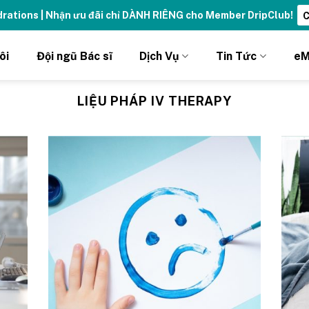
ydrations | Nhận ưu đãi chỉ DÀNH RIÊNG cho Member DripClub!
C
ôi
Đội ngũ Bác sĩ
Dịch Vụ
Tin Tức
eM
LIỆU PHÁP IV THERAPY