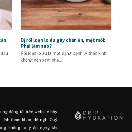
cần
Bị rối loạn lo âu gây chán ăn, mệt mỏi:
Phải làm sao?
 đầu
Rối loạn lo âu là một dạng bệnh lý thần kinh
không nên xem nhẹ,...
dung đăng tải trên website này
 tính tham khảo, đề nghị Quý
àng không tự ý áp dụng khi