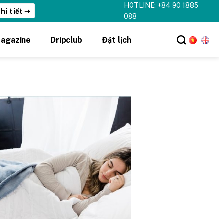
HOTLINE: +84 90 1885
hi tiết ➝
088
agazine
Dripclub
Đặt lịch