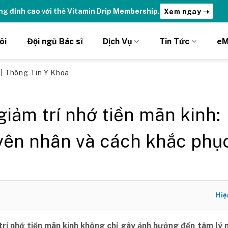
ydrations | Nhận ưu đãi chỉ DÀNH RIÊNG cho Member DripClub!
C
ôi
Đội ngũ Bác sĩ
Dịch Vụ
Tin Tức
eM
ủ
|
Thông Tin Y Khoa
giảm trí nhớ tiền mãn kinh:
ên nhân và cách khắc phụ
Hiệ
trí nhớ tiền mãn kinh không chỉ gây ảnh hưởng đến tâm lý