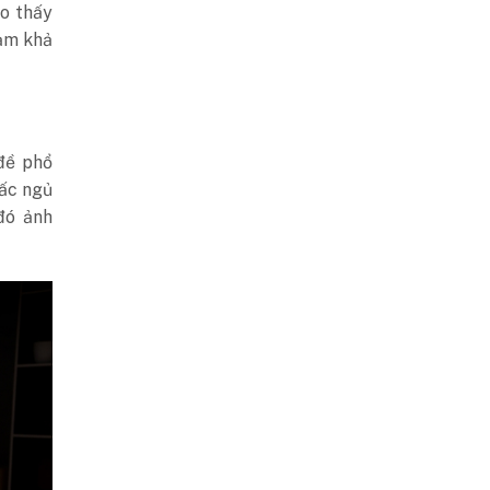
o thấy
iảm khả
 đề phổ
iấc ngủ
đó ảnh