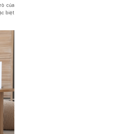
rò của
ặc biệt