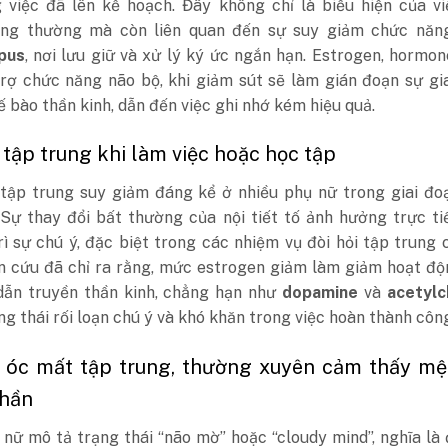
 việc đã lên kế hoạch. Đây không chỉ là biểu hiện của vi
ng thường mà còn liên quan đến sự suy giảm chức năn
pus
, nơi lưu giữ và xử lý ký ức ngắn hạn. Estrogen, hormo
trợ chức năng não bộ, khi giảm sút sẽ làm gián đoạn sự gi
ế bào thần kinh, dẫn đến việc ghi nhớ kém hiệu quả.
 tập trung khi làm việc hoặc học tập
tập trung suy giảm đáng kể ở nhiều phụ nữ trong giai đoạ
 Sự thay đổi bất thường của nội tiết tố ảnh hưởng trực t
rì sự chú ý, đặc biệt trong các nhiệm vụ đòi hỏi tập trung 
n cứu đã chỉ ra rằng, mức estrogen giảm làm giảm hoạt độ
dẫn truyền thần kinh, chẳng hạn như
dopamine
và
acetylc
ng thái rối loạn chú ý và khó khăn trong việc hoàn thành công
u óc mất tập trung, thường xuyên cảm thấy mệ
thần
nữ mô tả trạng thái “não mờ” hoặc “cloudy mind”, nghĩa là