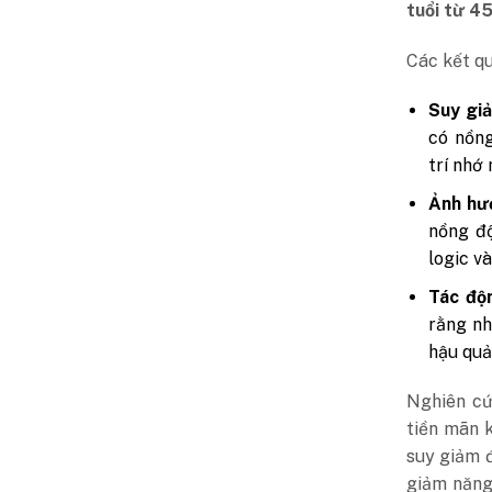
tuổi từ 4
Các kết qu
Suy gi
có nồng
trí nhớ
Ảnh hưở
nồng độ
logic và
Tác độn
rằng nh
hậu quả
Nghiên cứ
tiền mãn 
suy giảm 
giảm năng