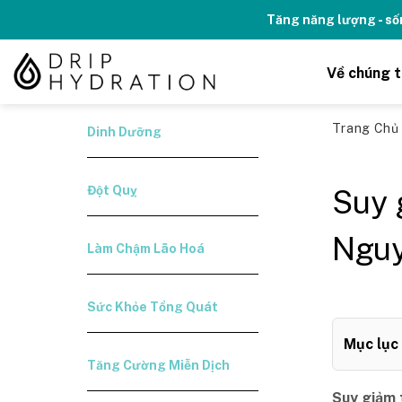
Skip
Kỉ niệm 10 năm Thương hiệu Drip H
to
content
Về chúng t
Trang Ch
Dinh Dưỡng
Đột Quỵ
Suy 
Nguy
Làm Chậm Lão Hoá
Sức Khỏe Tổng Quát
Mục lục
Tăng Cường Miễn Dịch
Suy giảm 