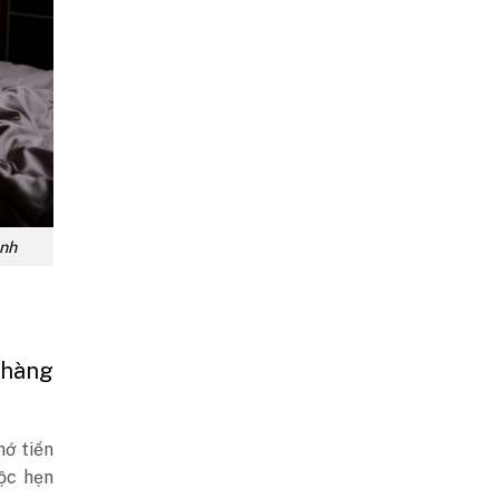
inh
 hàng
hớ tiền
ộc hẹn