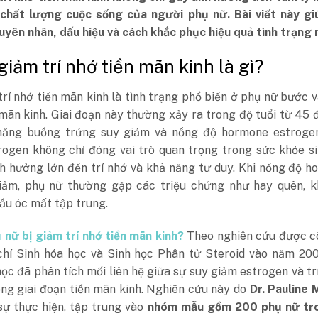
chất lượng cuộc sống của người phụ nữ. Bài viết này gi
uyên nhân, dấu hiệu và cách khắc phục hiệu quả tình trạng 
 giảm trí nhớ tiền mãn kinh là gì?
rí nhớ tiền mãn kinh là tình trạng phổ biến ở phụ nữ bước v
mãn kinh. Giai đoạn này thường xảy ra trong độ tuổi từ 45 
năng buồng trứng suy giảm và nồng độ hormone estroge
rogen không chỉ đóng vai trò quan trọng trong sức khỏe s
h hưởng lớn đến trí nhớ và khả năng tư duy. Khi nồng độ 
iảm, phụ nữ thường gặp các triệu chứng như hay quên, k
ầu óc mất tập trung.
 nữ bị giảm trí nhớ tiền mãn kinh?
Theo nghiên cứu được c
chí Sinh hóa học và Sinh học Phân tử Steroid vào năm 200
ọc đã phân tích mối liên hệ giữa sự suy giảm estrogen và tr
ng giai đoạn tiền mãn kinh. Nghiên cứu này do
Dr. Pauline 
sự thực hiện, tập trung vào
nhóm mẫu gồm 200 phụ nữ tr