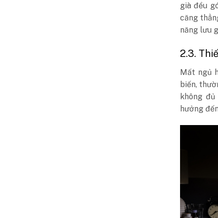
già đều g
căng thẳn
năng lưu g
2.3. Thi
Mất ngủ h
biến, thườ
không đủ 
hưởng đến 