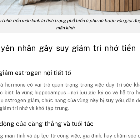
rí nhớ tiền mãn kinh là tình trạng phổ biến ở phụ nữ bước vào giai đo
mãn kinh
yên nhân gây suy giảm trí nhớ tiền
 giảm estrogen nội tiết tố
là hormone có vai trò quan trọng trong việc duy trì sức k
c biệt là vùng hippocampus – nơi lưu giữ ký ức và hỗ trợ h
ộ estrogen giảm, chức năng của vùng này bị suy yếu, dẫn đ
giảm trí nhớ và khó tập trung.
 động của căng thẳng và tuổi tác
g mãn tính và áp lực từ công việc, gia đình, hay chăm sóc