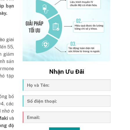
úp bạn
này.
ào giai
đến 55,
n giảm
inh sản
hormone
Nhận Ưu Đãi
hó tập
ông bố
4, các
í nhớ ở
Maki
và
ong độ