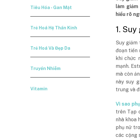
làm giảm 
Tiêu Hóa - Gan Mật
hiểu rõ ng
1. Suy
Trẻ Hoá Hệ Thần Kinh
Suy giảm t
Trẻ Hoá Và Đẹp Da
đoạn tiền 
khi chức 
mạnh. Est
Truyền Nhiễm
mà còn ản
này suy g
Vitamin
trung và đ
Vì sao phụ
trên Tạp 
nhà khoa h
phụ nữ tro
các cộng 