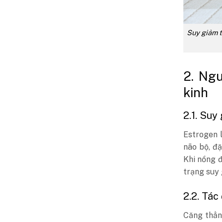
Suy giảm t
2. Ngu
kinh
2.1. Suy
Estrogen 
não bộ, đặ
Khi nồng đ
trạng suy 
2.2. Tác
Căng thẳn