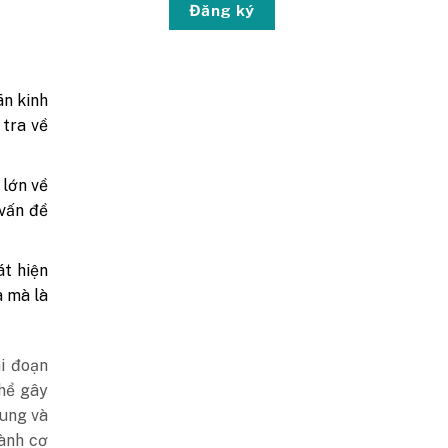
Đăng ký
ãn kinh
 tra về
 lớn về
 vấn đề
át hiện
a mà là
i đoạn
thể gây
rung và
hành cơ