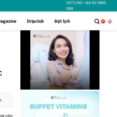
HOTLINE: +84 90 1885
hi tiết ➝
088
agazine
Dripclub
Đặt lịch
c
n
 mà còn