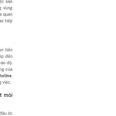
ệc sao
g vùng
ne quan
ao tiếp
n tiền
iếp đến
cao độ.
ng của
holine
,
 việc.
t mỏi
 đầu óc