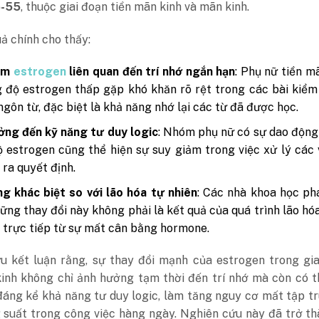
5-55
, thuộc giai đoạn tiền mãn kinh và mãn kinh.
ả chính cho thấy:
ảm
estrogen
liên quan đến trí nhớ ngắn hạn
: Phụ nữ tiền m
 độ estrogen thấp gặp khó khăn rõ rệt trong các bài kiểm
 ngôn từ, đặc biệt là khả năng nhớ lại các từ đã được học.
ng đến kỹ năng tư duy logic
: Nhóm phụ nữ có sự dao động
 estrogen cũng thể hiện sự suy giảm trong việc xử lý các
 ra quyết định.
g khác biệt so với lão hóa tự nhiên
: Các nhà khoa học ph
ững thay đổi này không phải là kết quả của quá trình lão hó
 trực tiếp từ sự mất cân bằng hormone.
u kết luận rằng, sự thay đổi mạnh của estrogen trong gia
kinh không chỉ ảnh hưởng tạm thời đến trí nhớ mà còn có 
đáng kể khả năng tư duy logic, làm tăng nguy cơ mất tập t
 suất trong công việc hàng ngày. Nghiên cứu này đã trở t