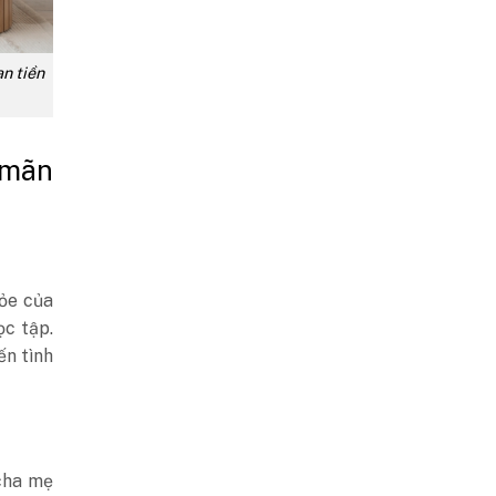
ạn tiền
 mãn
hỏe của
ọc tập.
ến tình
 cha mẹ