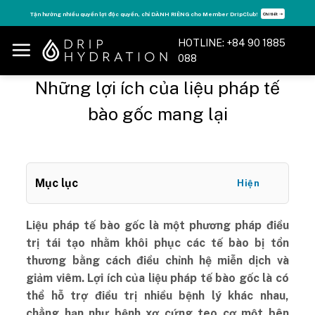
Skip
Tận hưởng nhiều quyền lợi độc quyền, chỉ DÀNH RIÊNG cho Member DripClub!
Chi tiết ➝
to
content
HOTLINE: +84 90 1885
088
Những lợi ích của liệu pháp tế
bào gốc mang lại
Mục lục
Hiện
Liệu pháp tế bào gốc là một phương pháp điều
trị tái tạo nhằm khôi phục các tế bào bị tổn
thương bằng cách điều chỉnh hệ miễn dịch và
giảm viêm. Lợi ích của liệu pháp tế bào gốc là có
thể hỗ trợ điều trị nhiều bệnh lý khác nhau,
chẳng hạn như bệnh xơ cứng teo cơ một bên