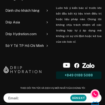
Luôn hỏi ý kiến ​​bác sĩ trước khi
Dành cho khách hàng
bắt đầu bất kỳ liệu trình điều trị
hoặc liệu pháp nào. Chúng tôi
Drip Asia
không chịu trách nhiệm về các
trường hợp tự ý áp dụng mà
Drip Hydration.com
không có sự chỉ định hoặc kê toa
của các bác sĩ.
Sở Y Tế TP Hồ Chí Minh
+849 0188 5088
THEO DÕI TIN TỨC VÀ DỊCH VỤ MỚI NHẤT CỦA CHÚNG TÔI