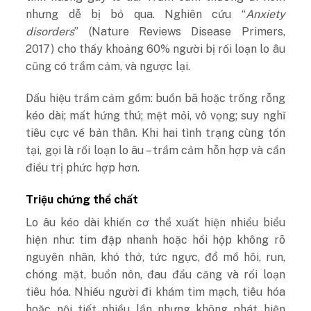
nhưng dễ bị bỏ qua. Nghiên cứu “
Anxiety
disorders
” (Nature Reviews Disease Primers,
2017) cho thấy khoảng 60% người bị rối loạn lo âu
cũng có trầm cảm, và ngược lại.
Dấu hiệu trầm cảm gồm: buồn bã hoặc trống rỗng
kéo dài; mất hứng thú; mệt mỏi, vô vọng; suy nghĩ
tiêu cực về bản thân. Khi hai tình trạng cùng tồn
tại, gọi là rối loạn lo âu – trầm cảm hỗn hợp và cần
điều trị phức hợp hơn.
Triệu chứng thể chất
Lo âu kéo dài khiến cơ thể xuất hiện nhiều biểu
hiện như: tim đập nhanh hoặc hồi hộp không rõ
nguyên nhân, khó thở, tức ngực, đổ mồ hôi, run,
chóng mặt, buồn nôn, đau đầu căng và rối loạn
tiêu hóa. Nhiều người đi khám tim mạch, tiêu hóa
hoặc nội tiết nhiều lần nhưng không phát hiện