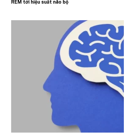
REM tới hiệu suất não bộ