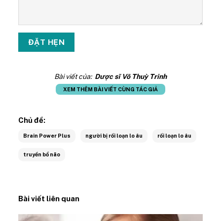
Bài viết của:
Dược sĩ Võ Thuỳ Trinh
XEM THÊM BÀI VIẾT CÙNG TÁC GIẢ
Chủ đề:
Brain Power Plus
người bị rối loạn lo âu
rối loạn lo âu
truyền bổ não
Bài viết liên quan