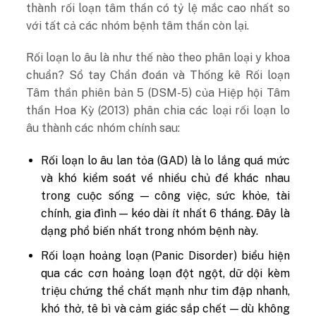
thành rối loạn tâm thần có tỷ lệ mắc cao nhất so
với tất cả các nhóm bệnh tâm thần còn lại.
Rối loạn lo âu là như thế nào theo phân loại y khoa
chuẩn? Sổ tay Chẩn đoán và Thống kê Rối loạn
Tâm thần phiên bản 5 (DSM-5) của Hiệp hội Tâm
thần Hoa Kỳ (2013) phân chia các loại rối loạn lo
âu thành các nhóm chính sau:
Rối loạn lo âu lan tỏa (GAD) là lo lắng quá mức
và khó kiểm soát về nhiều chủ đề khác nhau
trong cuộc sống — công việc, sức khỏe, tài
chính, gia đình — kéo dài ít nhất 6 tháng. Đây là
dạng phổ biến nhất trong nhóm bệnh này.
Rối loạn hoảng loạn (Panic Disorder) biểu hiện
qua các cơn hoảng loạn đột ngột, dữ dội kèm
triệu chứng thể chất mạnh như tim đập nhanh,
khó thở, tê bì và cảm giác sắp chết — dù không