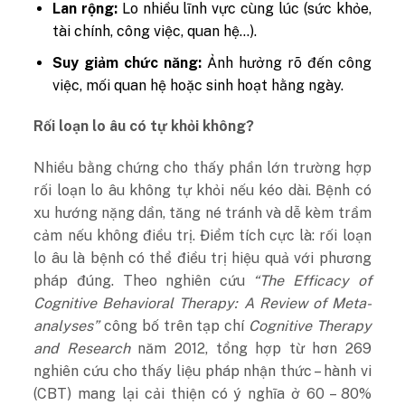
Lan rộng:
Lo nhiều lĩnh vực cùng lúc (sức khỏe,
tài chính, công việc, quan hệ…).
Suy giảm chức năng:
Ảnh hưởng rõ đến công
việc, mối quan hệ hoặc sinh hoạt hằng ngày.
Rối loạn lo âu có tự khỏi không?
Nhiều bằng chứng cho thấy phần lớn trường hợp
rối loạn lo âu không tự khỏi nếu kéo dài. B
ệnh có
xu hướng nặng dần, tăng né tránh và dễ kèm trầm
cảm nếu không điều trị.
Điểm tích cực là: rối loạn
lo âu là bệnh có thể điều trị hiệu quả với phương
pháp đúng. Theo nghiên cứu
“The Efficacy of
Cognitive Behavioral Therapy: A Review of Meta-
analyses”
công bố trên tạp chí
Cognitive Therapy
and Research
năm 2012, tổng hợp từ hơn 269
nghiên cứu cho thấy liệu pháp nhận thức – hành vi
(CBT) mang lại cải thiện có ý nghĩa ở 60 – 80%