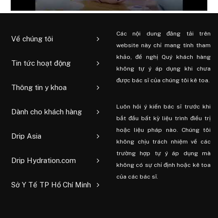
Các nội dung đăng tải trên
Về chúng tôi
website này chỉ mang tính tham
khảo, đề nghị Quý khách hàng
Tin tức hoạt động
không tự ý áp dụng khi chưa
được bác sĩ của chúng tôi kê toa.
Thông tin y khoa
Luôn hỏi ý kiến ​​bác sĩ trước khi
Dành cho khách hàng
bắt đầu bất kỳ liệu trình điều trị
hoặc liệu pháp nào. Chúng tôi
Drip Asia
không chịu trách nhiệm về các
trường hợp tự ý áp dụng mà
Drip Hydration.com
không có sự chỉ định hoặc kê toa
của các bác sĩ.
Sở Y Tế TP Hồ Chí Minh