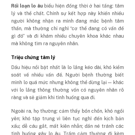
Rối loạn lo âu
biểu hiện đồng thời ở hai tầng: tâm
lý và thể chất. Chính sự kết hợp này khiến nhiều
người không nhận ra mình đang mắc bệnh tâm
thần, mà thường chỉ nghĩ “cơ thể đang có vấn đề
gì đó” và đi khám nhiều chuyên khoa khác nhau
mà không tìm ra nguyên nhân.
Triệu chứng tâm lý
Dấu hiệu nổi bật nhất là lo lắng kéo dài, khó kiểm
soát về nhiều vấn đề. Người bệnh thường biết
mình lo quá mức nhưng không thể dừng lại — khác
với lo lắng thông thường vốn có nguyên nhân rõ
ràng và sẽ giảm khi tình huống qua đi.
Ngoài ra, họ thường: cảm thấy bồn chồn, khó ngồi
yên; khó tập trung vì liên tục nghĩ đến kịch bản
xấu; dễ cáu gắt, mất kiên nhẫn; dần né tránh các
tình huống gây lo âu.
Trầm cảm thường đi kèm