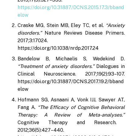
https://doi.org/10.31887/DCNS.2015.17.3/bband
elow
Craske MG, Stein MB, Eley TC, et al.
“Anxiety
disorders.”
Nature Reviews Disease Primers.
2017;3:17024.
https://doi.org/10.1038/nrdp.2017.24
Bandelow B, Michaelis S, Wedekind D.
“Treatment of anxiety disorders.”
Dialogues in
Clinical Neuroscience. 2017;19(2):93–107.
https://doi.org/10.31887/DCNS.2017.19.2/bband
elow
Hofmann SG, Asnaani A, Vonk IJJ, Sawyer AT,
Fang A.
“The Efficacy of Cognitive Behavioral
Therapy: A Review of Meta-analyses.”
Cognitive Therapy and Research.
2012;36(5):427–440.