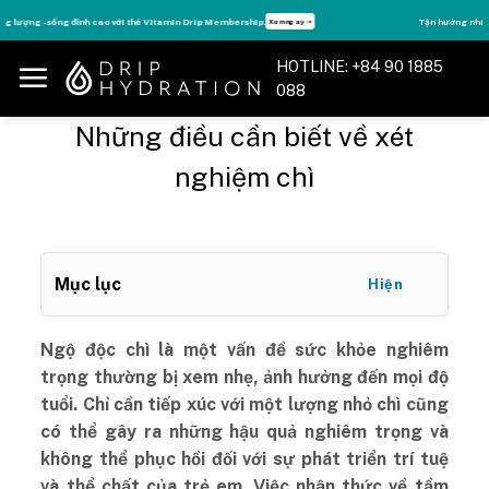
Skip
Tận hưởng nhiều quyền lợi độc quyền, chỉ DÀNH RIÊNG cho Member DripClub!
Chi tiết ➝
to
content
HOTLINE: +84 90 1885
088
Những điều cần biết về xét
nghiệm chì
Mục lục
Hiện
Ngộ độc chì là một vấn đề sức khỏe nghiêm
trọng thường bị xem nhẹ, ảnh hưởng đến mọi độ
tuổi. Chỉ cần tiếp xúc với một lượng nhỏ chì cũng
có thể gây ra những hậu quả nghiêm trọng và
không thể phục hồi đối với sự phát triển trí tuệ
và thể chất của trẻ em. Việc nhận thức về tầm