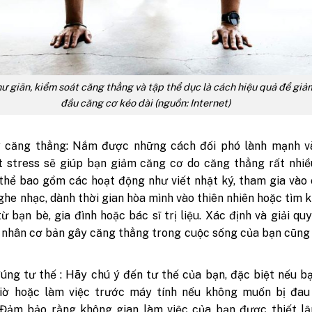
hư giãn, kiểm soát căng thẳng và tập thể dục là cách hiệu quả để giả
đầu căng cơ kéo dài (nguồn: Internet)
ý căng thẳng: Nắm được những cách đối phó lành mạnh v
t stress sẽ giúp bạn giảm căng cơ do căng thẳng rất nhiề
thể bao gồm các hoạt động như viết nhật ký, tham gia vào
nghe nhạc, dành thời gian hòa mình vào thiên nhiên hoặc tìm 
từ bạn bè, gia đình hoặc bác sĩ trị liệu. Xác định và giải qu
nhân cơ bản gây căng thẳng trong cuộc sống của bạn cũng
úng tư thế : Hãy chú ý đến tư thế của bạn, đặc biệt nếu b
giờ hoặc làm việc trước máy tính nếu không muốn bị đau
 Đảm bảo rằng không gian làm việc của bạn được thiết lậ