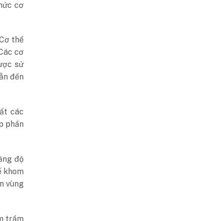
hức cơ
 Cơ thể
 Các cơ
ược sử
dẫn đến
ất các
p phần
tăng độ
hế khom
ên vùng
àm trầm