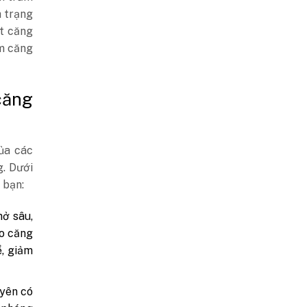
h trạng
t căng
ảm căng
căng
ủa các
g. Dưới
 bạn:
hở sâu,
do căng
ể, giảm
uyên có