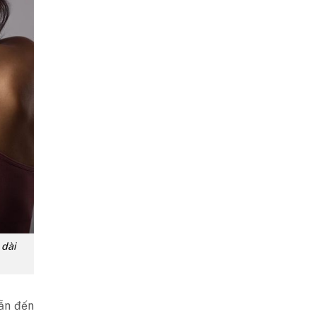
 dài
dẫn đến