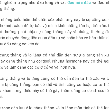
ề nghiêm trọng như đau lưng và vai,
đau nửa đầu
và đau n
g thẳng.
 những biểu hiện thể chất của phản ứng này là sự căng cơ.
hư một cách để tự bảo vệ mình khỏi những tổn hại tiềm ẩn.
ai thường phải chịu sự căng thẳng này vì chúng thường đ
các chuyển động liên quan đến tự vệ hoặc bảo vệ bản thân 
u đầu căng cơ kéo dài.
 căng thẳng và lo lắng có thể dẫn đến sự gia tăng sản xu
ây căng thẳng như cortisol. Những hormone này có thể gó
ơ và làm căng các cơ ở cổ và vai hơn nữa.
căng thẳng và lo lắng cũng có thể dẫn đến tư thế xấu và 
hi bị căng thẳng, bạn có thể vô tình căng cơ hoặc có tư t
c khom lưng, điều này có thể gây thêm căng cơ do stress l
i.
trọng cần lưu ý là căng thẳng và lo lắng mãn tính có thể l