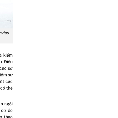
m đau
à kiểm
u. Điều
 các sở
kiếm sự
yết các
 có thể
ạn ngồi
 cơ do
p theo