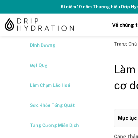
Skip
Kỉ niệm 10 năm Thương hiệu Drip H
to
content
Về chúng t
Trang Ch
Dinh Dưỡng
Đột Quỵ
Làm 
cơ d
Làm Chậm Lão Hoá
Sức Khỏe Tổng Quát
Mục lục
Tăng Cường Miễn Dịch
Căng thẳn