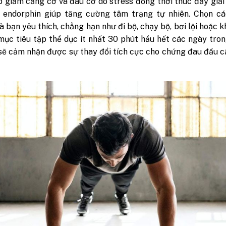
p giảm căng cơ và đau cơ do stress đồng thời thúc đẩy giả
 endorphin giúp tăng cường tâm trạng tự nhiên. Chọn cá
 bạn yêu thích, chẳng hạn như đi bộ, chạy bộ, bơi lội hoặc k
mục tiêu tập thể dục ít nhất 30 phút hầu hết các ngày tro
sẽ cảm nhận được sự thay đổi tích cực cho chứng đau đầu 