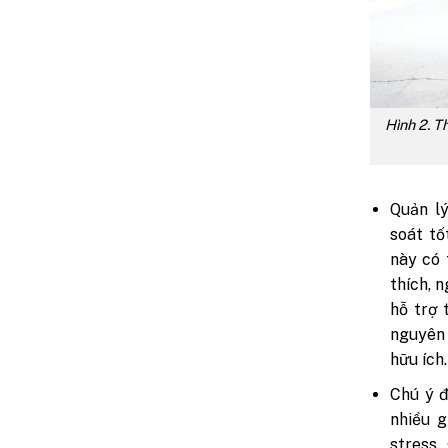
Hình 2. T
Quản l
soát tố
này có 
thích, 
hỗ trợ 
nguyên 
hữu ích.
Chú ý đ
nhiều 
stress.