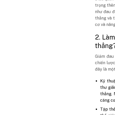
trọng thêm
như đau đ
thẳng và t
cơ và nâng
2. Làm
thẳng
Giảm đau 
chiến lượ
đây là một
Kỹ thuậ
thư giã
thẳng. 
căng cơ
Tập thể