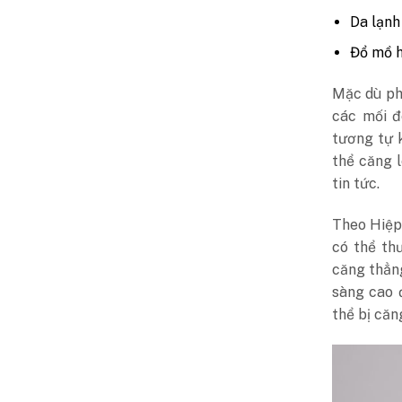
Da lạnh
Đổ mồ h
Mặc dù ph
các mối đ
tương tự 
thể căng l
tin tức.
Theo Hiệp
có thể th
căng thẳng
sàng cao 
thể bị căn