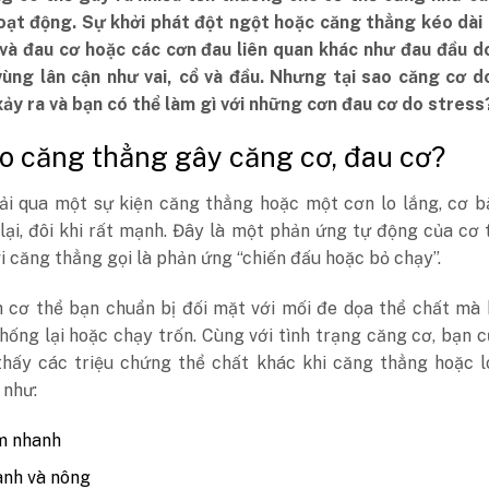
oạt động. Sự khởi phát đột ngột hoặc căng thẳng kéo dài 
và đau cơ hoặc các cơn đau liên quan khác như đau đầu d
vùng lân cận như vai, cổ và đầu. Nhưng tại sao căng cơ d
xảy ra và bạn có thể làm gì với những cơn đau cơ do stress
sao căng thẳng gây căng cơ, đau cơ?
rải qua một sự kiện căng thẳng hoặc một cơn lo lắng, cơ 
lại, đôi khi rất mạnh. Đây là một phản ứng tự động của cơ 
i căng thẳng gọi là phản ứng “chiến đấu hoặc bỏ chạy”.
h cơ thể bạn chuẩn bị đối mặt với mối đe dọa thể chất mà
hống lại hoặc chạy trốn. Cùng với tình trạng căng cơ, bạn 
thấy các triệu chứng thể chất khác khi căng thẳng hoặc l
 như:
m nhanh
anh và nông