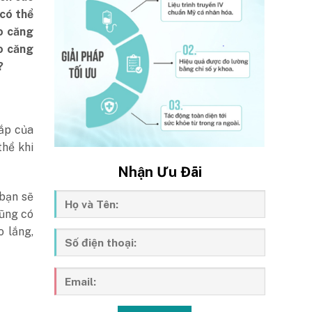
có thể
o căng
o căng
?
bắp của
thể khi
Nhận Ưu Đãi
 bạn sẽ
cũng có
o lắng,