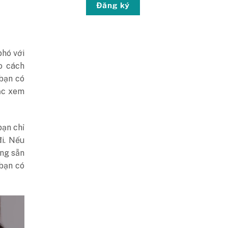
Đăng ký
phó với
o cách
 bạn có
oặc xem
bạn chỉ
i.
Nếu
ạng sẵn
 bạn có