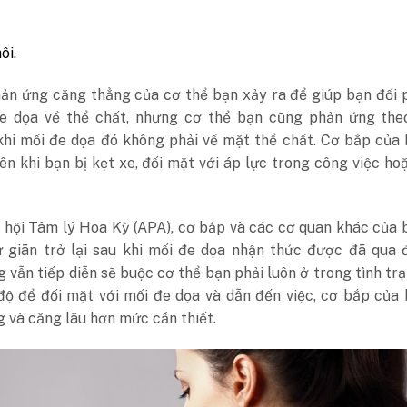
ôi.
ản ứng căng thẳng của cơ thể bạn xảy ra để giúp bạn đối 
e dọa về thể chất, nhưng cơ thể bạn cũng phản ứng the
khi mối đe dọa đó không phải về mặt thể chất. Cơ bắp của
ên khi bạn bị kẹt xe, đối mặt với áp lực trong công việc h
 hội Tâm lý Hoa Kỳ (APA), cơ bắp và các cơ quan khác của 
ư giãn trở lại sau khi mối đe dọa nhận thức được đã qua đ
 vẫn tiếp diễn sẽ buộc cơ thể bạn phải luôn ở trong tình tr
độ để đối mặt với mối đe dọa và dẫn đến việc, cơ bắp của
g và căng lâu hơn mức cần thiết.