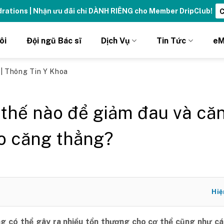
ydrations | Nhận ưu đãi chỉ DÀNH RIÊNG cho Member DripClub!
C
ôi
Đội ngũ Bác sĩ
Dịch Vụ
Tin Tức
eM
ủ
|
Thông Tin Y Khoa
thế nào để giảm đau và că
o căng thẳng?
Hiệ
g có thể gây ra nhiều tổn thương cho cơ thể cũng như cá