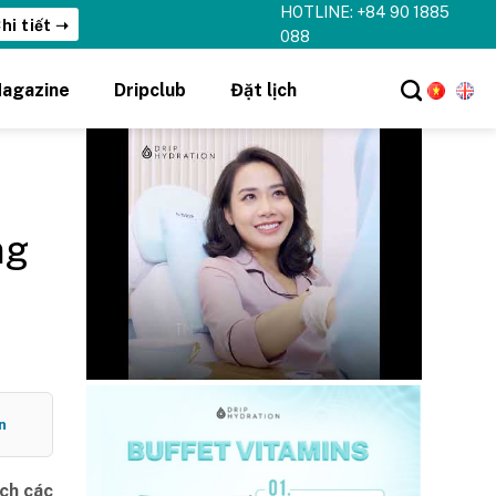
HOTLINE: +84 90 1885
hi tiết ➝
088
agazine
Dripclub
Đặt lịch
ng
n
ch các