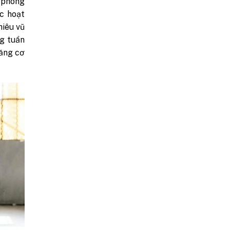
i phóng
c hoạt
hiêu vũ
ng tuần
căng cơ