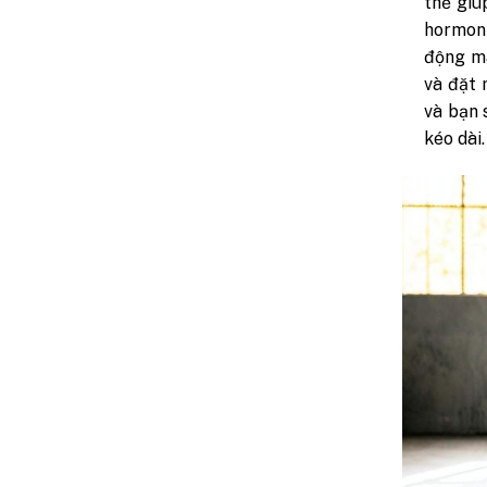
thể giú
hormon
động mà
và đặt 
và bạn 
kéo dài.