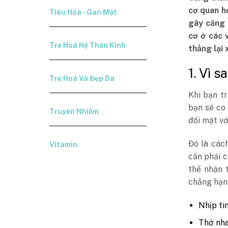
cơ quan h
Tiêu Hóa - Gan Mật
gây căng 
cơ ở các 
Trẻ Hoá Hệ Thần Kinh
thẳng lại 
1. Vì 
Trẻ Hoá Và Đẹp Da
Khi bạn t
bạn sẽ co 
Truyền Nhiễm
đối mặt vớ
Đó là các
Vitamin
cần phải c
thể nhận 
chẳng hạn
Nhịp ti
Thở nh