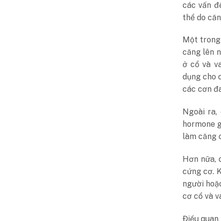
các vấn đ
thể do căn
Một trong
căng lên n
ở cổ và v
dụng cho 
các cơn đa
Ngoài ra,
hormone g
làm căng c
Hơn nữa, 
cứng cơ. K
người hoặ
cơ cổ và va
Điều quan 