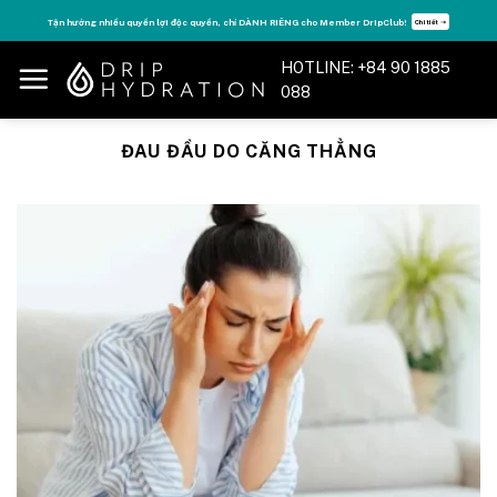
Skip
Tận hưởng nhiều quyền lợi độc quyền, chỉ DÀNH RIÊNG cho Member DripClub!
Chi tiết ➝
to
content
HOTLINE: +84 90 1885
088
ĐAU ĐẦU DO CĂNG THẲNG