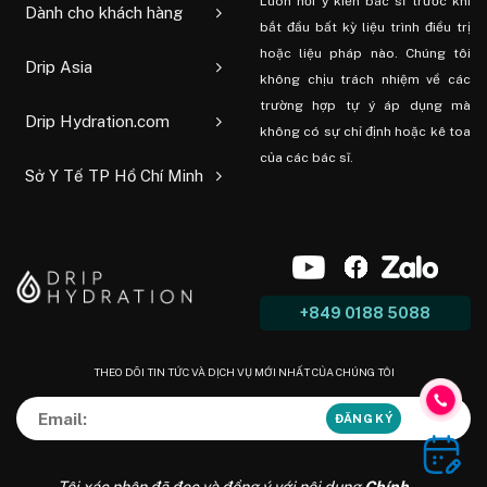
Luôn hỏi ý kiến ​​bác sĩ trước khi
Dành cho khách hàng
bắt đầu bất kỳ liệu trình điều trị
hoặc liệu pháp nào. Chúng tôi
Drip Asia
không chịu trách nhiệm về các
trường hợp tự ý áp dụng mà
Drip Hydration.com
không có sự chỉ định hoặc kê toa
của các bác sĩ.
Sở Y Tế TP Hồ Chí Minh
+849 0188 5088
THEO DÕI TIN TỨC VÀ DỊCH VỤ MỚI NHẤT CỦA CHÚNG TÔI
Tôi xác nhận đã đọc và đồng ý với nội dung
Chính